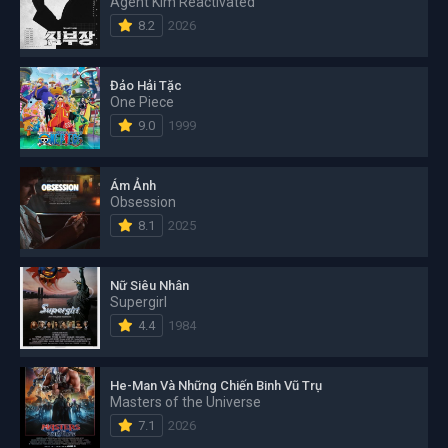
Agent Kim Reactivated
8.2
2026
Đảo Hải Tặc
One Piece
9.0
1999
Ám Ảnh
Obsession
8.1
2025
Nữ Siêu Nhân
Supergirl
4.4
1984
He-Man Và Những Chiến Binh Vũ Trụ
Masters of the Universe
7.1
2026