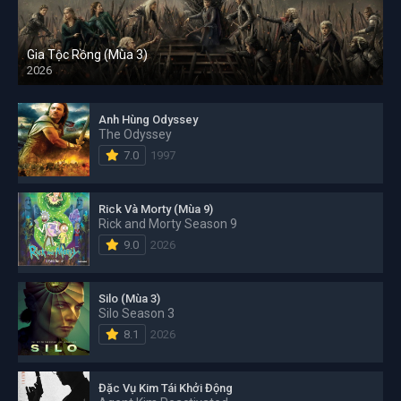
Gia Tộc Rồng (Mùa 3)
2026
Anh Hùng Odyssey
The Odyssey
7.0
1997
Rick Và Morty (Mùa 9)
Rick and Morty Season 9
9.0
2026
Silo (Mùa 3)
Silo Season 3
8.1
2026
Đặc Vụ Kim Tái Khởi Động