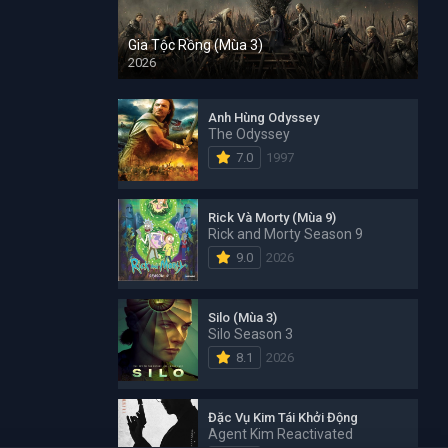
Gia Tộc Rồng (Mùa 3)
2026
Anh Hùng Odyssey
The Odyssey
7.0
1997
Rick Và Morty (Mùa 9)
Rick and Morty Season 9
9.0
2026
Silo (Mùa 3)
Silo Season 3
8.1
2026
Đặc Vụ Kim Tái Khởi Động
Agent Kim Reactivated