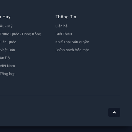
8.2
2026
m Hay
Thông Tin
Đảo Hải Tặc
One Piece
Âu - Mỹ
Liên hệ
9.0
1999
Trung Quốc - Hồng Kông
Giới Thiệu
 Hàn Quốc
Khiếu nại bản quyền
Nhật Bản
Chính sách bảo mật
Ám Ảnh
Obsession
 Ấn Độ
8.1
2025
Việt Nam
 Tổng hợp
Nữ Siêu Nhân
Supergirl
4.4
1984
He-Man Và Những Chiến Binh Vũ Trụ
Masters of the Universe
7.1
2026