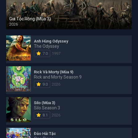
Gia Tộc Rồng (Mùa 3)
2026
Anh Hùng Odyssey
The Odyssey
7.0
1997
Rick Và Morty (Mùa 9)
Rick and Morty Season 9
9.0
2026
Silo (Mùa 3)
Silo Season 3
8.1
2026
Đảo Hải Tặc