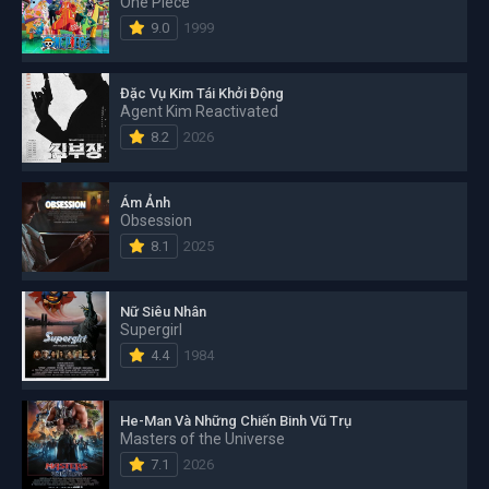
One Piece
9.0
1999
Đặc Vụ Kim Tái Khởi Động
Agent Kim Reactivated
8.2
2026
Ám Ảnh
Obsession
8.1
2025
Nữ Siêu Nhân
Supergirl
4.4
1984
He-Man Và Những Chiến Binh Vũ Trụ
Masters of the Universe
7.1
2026