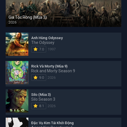
Gia Tộc Rồng (Mùa 3)
2026
Anh Hùng Odyssey
The Odyssey
7.0
1997
Rick Và Morty (Mùa 9)
Rick and Morty Season 9
9.0
2026
Silo (Mùa 3)
Silo Season 3
8.1
2026
Đặc Vụ Kim Tái Khởi Động