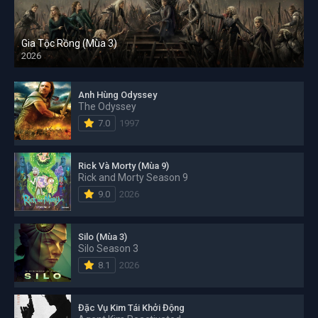
Gia Tộc Rồng (Mùa 3)
2026
Anh Hùng Odyssey
The Odyssey
7.0
1997
Rick Và Morty (Mùa 9)
Rick and Morty Season 9
9.0
2026
Silo (Mùa 3)
Silo Season 3
8.1
2026
Đặc Vụ Kim Tái Khởi Động