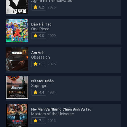
Agent Kim Reactivated
8.2
2026
Đảo Hải Tặc
One Piece
9.0
1999
Ám Ảnh
Obsession
8.1
2025
Nữ Siêu Nhân
Supergirl
4.4
1984
He-Man Và Những Chiến Binh Vũ Trụ
Masters of the Universe
7.1
2026