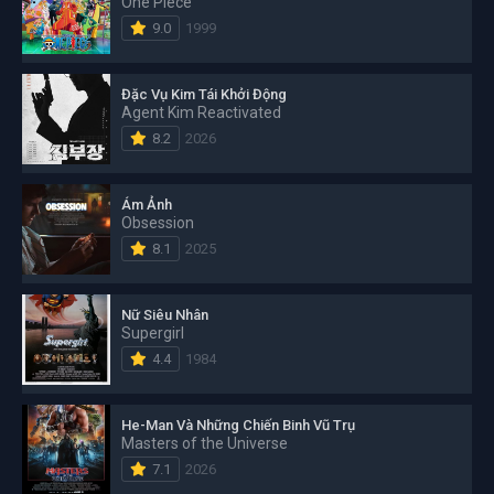
One Piece
9.0
1999
Đặc Vụ Kim Tái Khởi Động
Agent Kim Reactivated
8.2
2026
Ám Ảnh
Obsession
8.1
2025
Nữ Siêu Nhân
Supergirl
4.4
1984
He-Man Và Những Chiến Binh Vũ Trụ
Masters of the Universe
7.1
2026