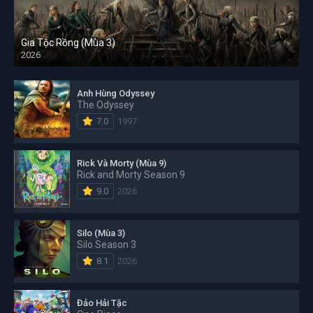
Gia Tộc Rồng (Mùa 3)
2026
Anh Hùng Odyssey
The Odyssey
7.0
1997
Rick Và Morty (Mùa 9)
Rick and Morty Season 9
9.0
2026
Silo (Mùa 3)
Silo Season 3
8.1
2026
Đảo Hải Tặc