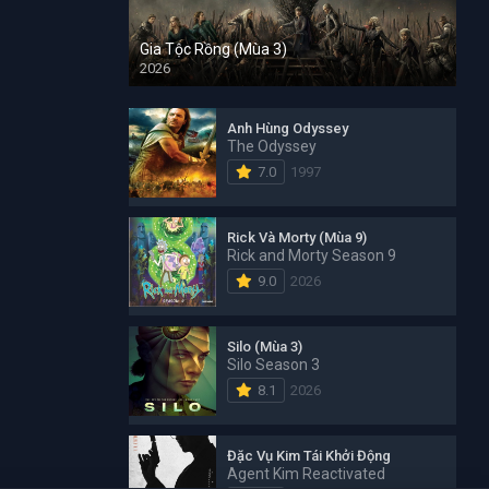
Gia Tộc Rồng (Mùa 3)
2026
Anh Hùng Odyssey
The Odyssey
7.0
1997
Rick Và Morty (Mùa 9)
Rick and Morty Season 9
9.0
2026
Silo (Mùa 3)
Silo Season 3
8.1
2026
Đặc Vụ Kim Tái Khởi Động
Agent Kim Reactivated