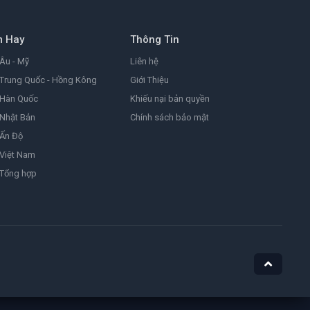
8.2
2026
m Hay
Thông Tin
Đảo Hải Tặc
One Piece
Âu - Mỹ
Liên hệ
9.0
1999
Trung Quốc - Hồng Kông
Giới Thiệu
 Hàn Quốc
Khiếu nại bản quyền
Nhật Bản
Chính sách bảo mật
Ám Ảnh
Obsession
 Ấn Độ
8.1
2025
Việt Nam
 Tổng hợp
Nữ Siêu Nhân
Supergirl
4.4
1984
He-Man Và Những Chiến Binh Vũ Trụ
Masters of the Universe
7.1
2026