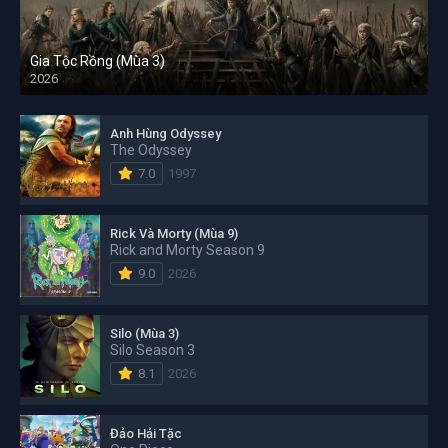
Gia Tộc Rồng (Mùa 3)
2026
Anh Hùng Odyssey
The Odyssey
7.0
1997
Rick Và Morty (Mùa 9)
Rick and Morty Season 9
9.0
2026
Silo (Mùa 3)
Silo Season 3
8.1
2026
Đảo Hải Tặc