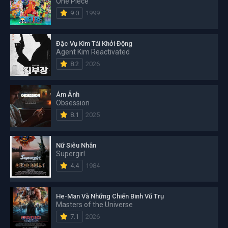
One Piece
9.0
1999
Đặc Vụ Kim Tái Khởi Động
Agent Kim Reactivated
8.2
2026
Ám Ảnh
Obsession
8.1
2025
Nữ Siêu Nhân
Supergirl
4.4
1984
He-Man Và Những Chiến Binh Vũ Trụ
Masters of the Universe
7.1
2026