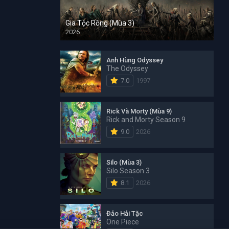
Gia Tộc Rồng (Mùa 3)
2026
Anh Hùng Odyssey
The Odyssey
7.0
1997
Rick Và Morty (Mùa 9)
Rick and Morty Season 9
9.0
2026
Silo (Mùa 3)
Silo Season 3
8.1
2026
Đảo Hải Tặc
One Piece