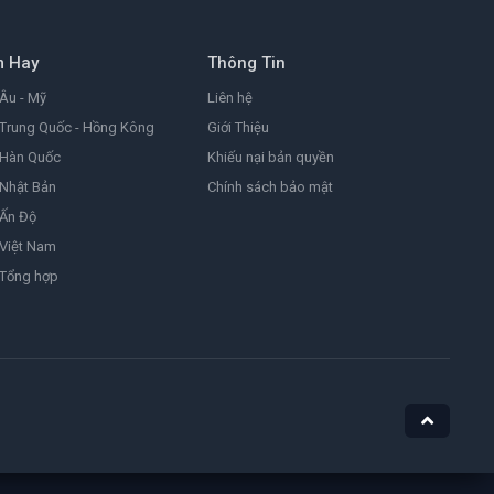
9.0
1999
m Hay
Thông Tin
Đặc Vụ Kim Tái Khởi Động
Agent Kim Reactivated
Âu - Mỹ
Liên hệ
8.2
2026
Trung Quốc - Hồng Kông
Giới Thiệu
 Hàn Quốc
Khiếu nại bản quyền
Nhật Bản
Chính sách bảo mật
Ám Ảnh
Obsession
 Ấn Độ
8.1
2025
Việt Nam
 Tổng hợp
Nữ Siêu Nhân
Supergirl
4.4
1984
He-Man Và Những Chiến Binh Vũ Trụ
Masters of the Universe
7.1
2026