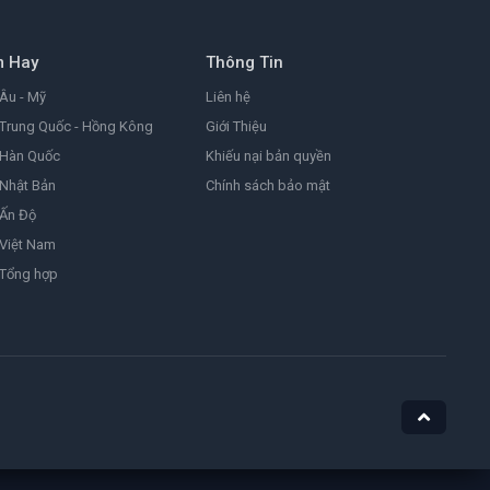
8.2
2026
m Hay
Thông Tin
Đảo Hải Tặc
One Piece
Âu - Mỹ
Liên hệ
9.0
1999
Trung Quốc - Hồng Kông
Giới Thiệu
 Hàn Quốc
Khiếu nại bản quyền
Nhật Bản
Chính sách bảo mật
Ám Ảnh
Obsession
 Ấn Độ
8.1
2025
Việt Nam
 Tổng hợp
Nữ Siêu Nhân
Supergirl
4.4
1984
He-Man Và Những Chiến Binh Vũ Trụ
Masters of the Universe
7.1
2026