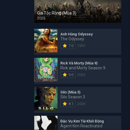
Gia Tộc Rồng (Mùa 3)
2026
Anh Hùng Odyssey
The Odyssey
7.0
1997
Rick Và Morty (Mùa 9)
Rick and Morty Season 9
9.0
2026
Silo (Mùa 3)
Silo Season 3
8.1
2026
Đặc Vụ Kim Tái Khởi Động
Agent Kim Reactivated