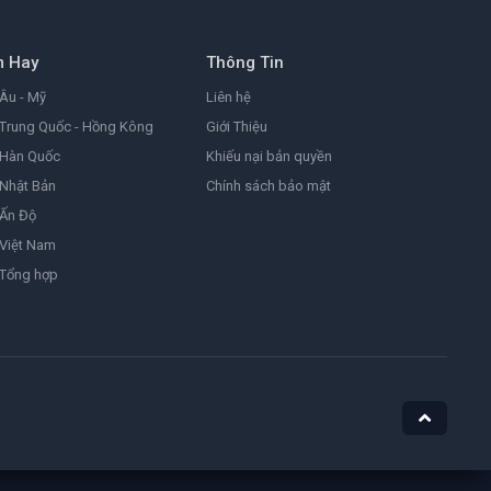
8.2
2026
m Hay
Thông Tin
Đảo Hải Tặc
One Piece
Âu - Mỹ
Liên hệ
9.0
1999
Trung Quốc - Hồng Kông
Giới Thiệu
 Hàn Quốc
Khiếu nại bản quyền
Nhật Bản
Chính sách bảo mật
Ám Ảnh
Obsession
 Ấn Độ
8.1
2025
Việt Nam
 Tổng hợp
Nữ Siêu Nhân
Supergirl
4.4
1984
He-Man Và Những Chiến Binh Vũ Trụ
Masters of the Universe
7.1
2026