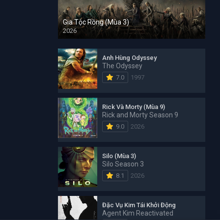
Gia Tộc Rồng (Mùa 3)
2026
Anh Hùng Odyssey
The Odyssey
7.0
1997
Rick Và Morty (Mùa 9)
Rick and Morty Season 9
9.0
2026
Silo (Mùa 3)
Silo Season 3
8.1
2026
Đặc Vụ Kim Tái Khởi Động
Agent Kim Reactivated