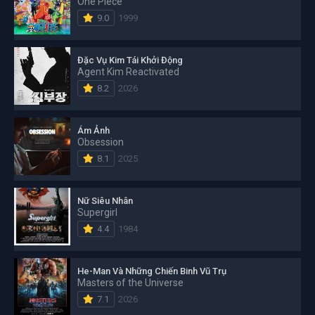
One Piece
9.0
1999
Đặc Vụ Kim Tái Khởi Động
Agent Kim Reactivated
8.2
2026
Ám Ảnh
Obsession
8.1
2025
Nữ Siêu Nhân
Supergirl
4.4
1984
He-Man Và Những Chiến Binh Vũ Trụ
Masters of the Universe
7.1
2026