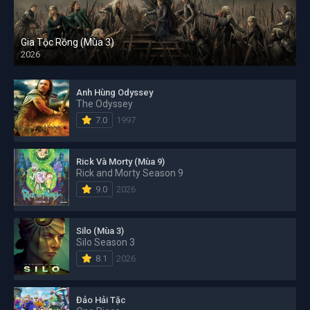
Gia Tộc Rồng (Mùa 3)
2026
Anh Hùng Odyssey
The Odyssey
7.0
1997
Rick Và Morty (Mùa 9)
Rick and Morty Season 9
9.0
2026
Silo (Mùa 3)
Silo Season 3
8.1
2026
Đảo Hải Tặc