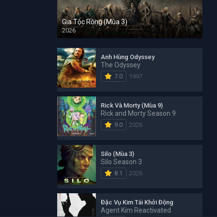
Gia Tộc Rồng (Mùa 3)
2026
Anh Hùng Odyssey
The Odyssey
7.0
1997
Rick Và Morty (Mùa 9)
Rick and Morty Season 9
9.0
2026
Silo (Mùa 3)
Silo Season 3
8.1
2026
Đặc Vụ Kim Tái Khởi Động
Agent Kim Reactivated