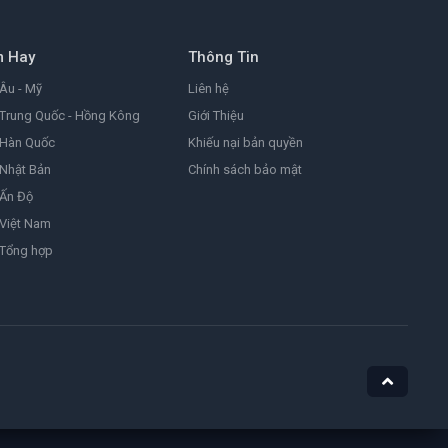
8.2
2026
m Hay
Thông Tin
Đảo Hải Tặc
One Piece
Âu - Mỹ
Liên hệ
9.0
1999
Trung Quốc - Hồng Kông
Giới Thiệu
 Hàn Quốc
Khiếu nại bản quyền
Nhật Bản
Chính sách bảo mật
Ám Ảnh
Obsession
 Ấn Độ
8.1
2025
Việt Nam
 Tổng hợp
Nữ Siêu Nhân
Supergirl
4.4
1984
He-Man Và Những Chiến Binh Vũ Trụ
Masters of the Universe
7.1
2026