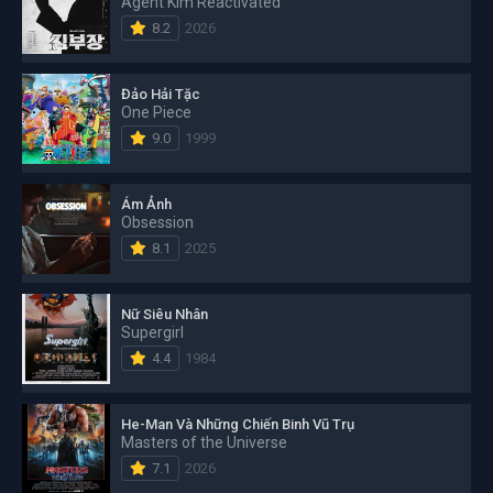
Agent Kim Reactivated
8.2
2026
Đảo Hải Tặc
One Piece
9.0
1999
Ám Ảnh
Obsession
8.1
2025
Nữ Siêu Nhân
Supergirl
4.4
1984
He-Man Và Những Chiến Binh Vũ Trụ
Masters of the Universe
7.1
2026