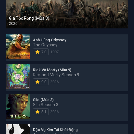
Gia Tộc Rồng (Mùa 3)
2026
Anh Hùng Odyssey
The Odyssey
7.0
1997
Rick Và Morty (Mùa 9)
Rick and Morty Season 9
9.0
2026
Silo (Mùa 3)
Silo Season 3
8.1
2026
Đặc Vụ Kim Tái Khởi Động