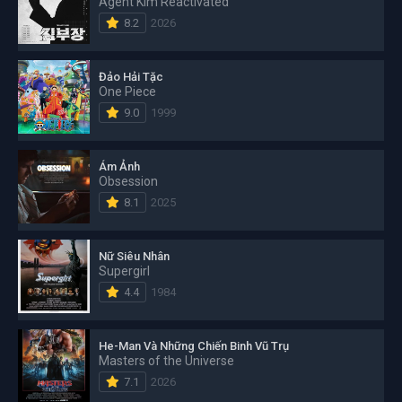
Agent Kim Reactivated
8.2
2026
Đảo Hải Tặc
One Piece
9.0
1999
Ám Ảnh
Obsession
8.1
2025
Nữ Siêu Nhân
Supergirl
4.4
1984
He-Man Và Những Chiến Binh Vũ Trụ
Masters of the Universe
7.1
2026