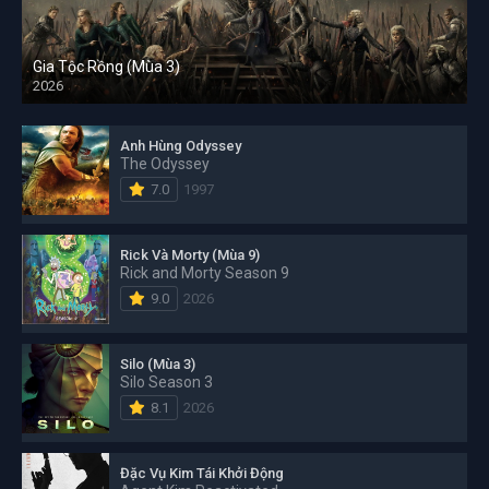
Gia Tộc Rồng (Mùa 3)
2026
Anh Hùng Odyssey
The Odyssey
7.0
1997
Rick Và Morty (Mùa 9)
Rick and Morty Season 9
9.0
2026
Silo (Mùa 3)
Silo Season 3
8.1
2026
Đặc Vụ Kim Tái Khởi Động