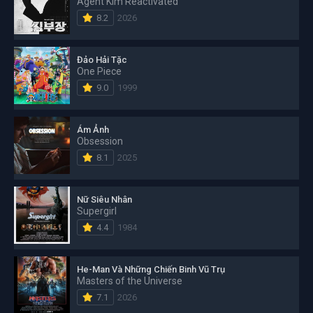
Agent Kim Reactivated
8.2
2026
Đảo Hải Tặc
One Piece
9.0
1999
Ám Ảnh
Obsession
8.1
2025
Nữ Siêu Nhân
Supergirl
4.4
1984
He-Man Và Những Chiến Binh Vũ Trụ
Masters of the Universe
7.1
2026