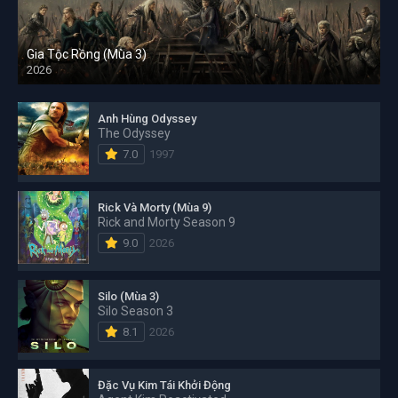
Gia Tộc Rồng (Mùa 3)
2026
Anh Hùng Odyssey
The Odyssey
7.0
1997
Rick Và Morty (Mùa 9)
Rick and Morty Season 9
9.0
2026
Silo (Mùa 3)
Silo Season 3
8.1
2026
Đặc Vụ Kim Tái Khởi Động