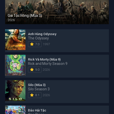
Gia Tộc Rồng (Mùa 3)
2026
Anh Hùng Odyssey
The Odyssey
7.0
1997
Rick Và Morty (Mùa 9)
Rick and Morty Season 9
9.0
2026
Silo (Mùa 3)
Silo Season 3
8.1
2026
Đảo Hải Tặc