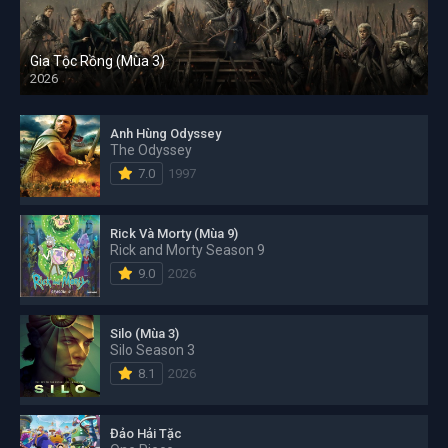
Gia Tộc Rồng (Mùa 3)
2026
Anh Hùng Odyssey
The Odyssey
7.0
1997
Rick Và Morty (Mùa 9)
Rick and Morty Season 9
9.0
2026
Silo (Mùa 3)
Silo Season 3
8.1
2026
Đảo Hải Tặc