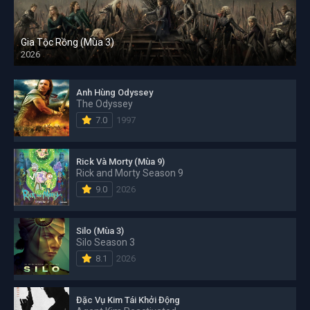
Gia Tộc Rồng (Mùa 3)
2026
Anh Hùng Odyssey
The Odyssey
7.0
1997
Rick Và Morty (Mùa 9)
Rick and Morty Season 9
9.0
2026
Silo (Mùa 3)
Silo Season 3
8.1
2026
Đặc Vụ Kim Tái Khởi Động