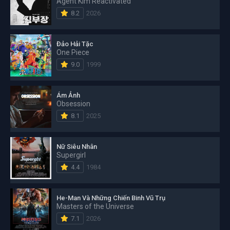
Agent Kim Reactivated
8.2
2026
Đảo Hải Tặc
One Piece
9.0
1999
Ám Ảnh
Obsession
8.1
2025
Nữ Siêu Nhân
Supergirl
4.4
1984
He-Man Và Những Chiến Binh Vũ Trụ
Masters of the Universe
7.1
2026