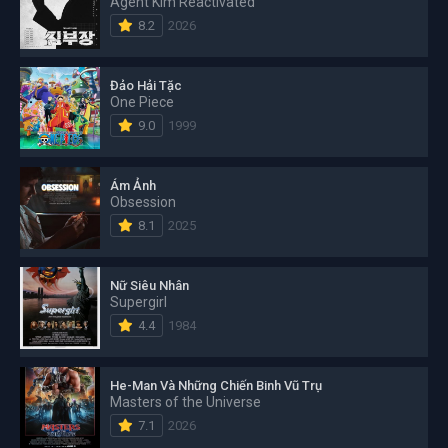
Agent Kim Reactivated
8.2
2026
Đảo Hải Tặc
One Piece
9.0
1999
Ám Ảnh
Obsession
8.1
2025
Nữ Siêu Nhân
Supergirl
4.4
1984
He-Man Và Những Chiến Binh Vũ Trụ
Masters of the Universe
7.1
2026