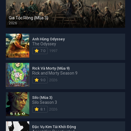
Gia Tộc Rồng (Mùa 3)
2026
Anh Hùng Odyssey
The Odyssey
7.0
1997
Rick Và Morty (Mùa 9)
Rick and Morty Season 9
9.0
2026
Silo (Mùa 3)
Silo Season 3
8.1
2026
Đặc Vụ Kim Tái Khởi Động