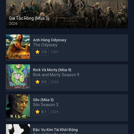
Gia Tộc Rồng (Mùa 3)
2026
Anh Hùng Odyssey
The Odyssey
7.0
1997
Rick Và Morty (Mùa 9)
Rick and Morty Season 9
9.0
2026
Silo (Mùa 3)
Silo Season 3
8.1
2026
Đặc Vụ Kim Tái Khởi Động