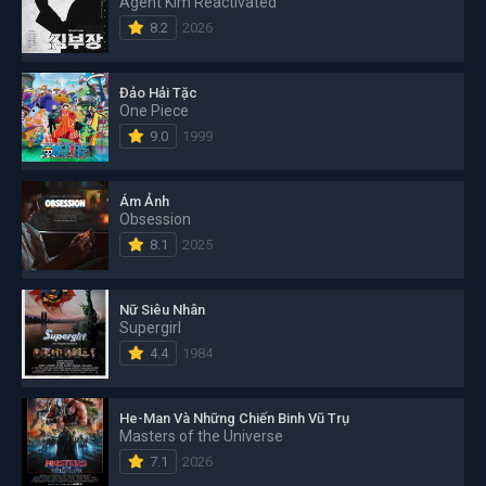
Agent Kim Reactivated
8.2
2026
Đảo Hải Tặc
One Piece
9.0
1999
Ám Ảnh
Obsession
8.1
2025
Nữ Siêu Nhân
Supergirl
4.4
1984
He-Man Và Những Chiến Binh Vũ Trụ
Masters of the Universe
7.1
2026