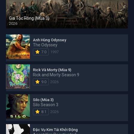
Gia Tộc Rồng (Mùa 3)
2026
Anh Hùng Odyssey
The Odyssey
7.0
1997
Rick Và Morty (Mùa 9)
Rick and Morty Season 9
9.0
2026
Silo (Mùa 3)
Silo Season 3
8.1
2026
Đặc Vụ Kim Tái Khởi Động