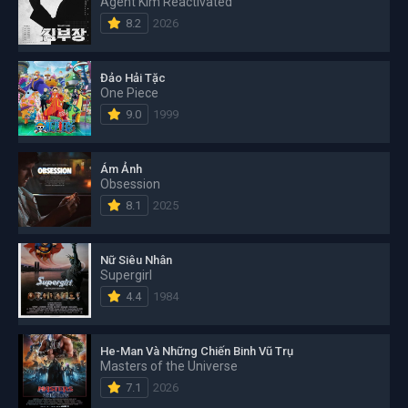
Agent Kim Reactivated
8.2
2026
Đảo Hải Tặc
One Piece
9.0
1999
Ám Ảnh
Obsession
8.1
2025
Nữ Siêu Nhân
Supergirl
4.4
1984
He-Man Và Những Chiến Binh Vũ Trụ
Masters of the Universe
7.1
2026