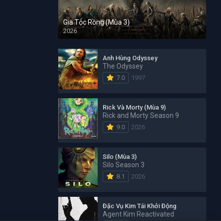
Gia Tộc Rồng (Mùa 3)
2026
Anh Hùng Odyssey
The Odyssey
7.0
1997
Rick Và Morty (Mùa 9)
Rick and Morty Season 9
9.0
2026
Silo (Mùa 3)
Silo Season 3
8.1
2026
Đặc Vụ Kim Tái Khởi Động
Agent Kim Reactivated