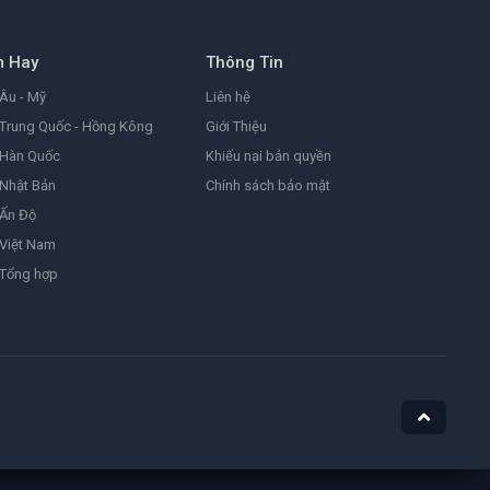
8.2
2026
m Hay
Thông Tin
Đảo Hải Tặc
One Piece
Âu - Mỹ
Liên hệ
9.0
1999
Trung Quốc - Hồng Kông
Giới Thiệu
 Hàn Quốc
Khiếu nại bản quyền
Nhật Bản
Chính sách bảo mật
Ám Ảnh
Obsession
 Ấn Độ
8.1
2025
Việt Nam
 Tổng hợp
Nữ Siêu Nhân
Supergirl
4.4
1984
He-Man Và Những Chiến Binh Vũ Trụ
Masters of the Universe
7.1
2026