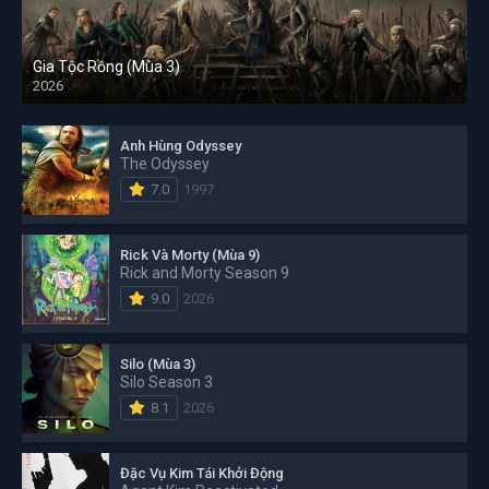
Gia Tộc Rồng (Mùa 3)
2026
Anh Hùng Odyssey
The Odyssey
7.0
1997
Rick Và Morty (Mùa 9)
Rick and Morty Season 9
9.0
2026
Silo (Mùa 3)
Silo Season 3
8.1
2026
Đặc Vụ Kim Tái Khởi Động