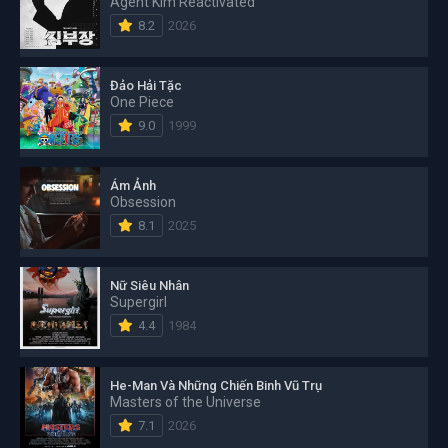
Agent Kim Reactivated
8.2
2026
Đảo Hải Tặc
One Piece
9.0
1999
Ám Ảnh
Obsession
8.1
2025
Nữ Siêu Nhân
Supergirl
4.4
1984
He-Man Và Những Chiến Binh Vũ Trụ
Masters of the Universe
7.1
2026