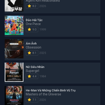
Agent Kim Reactivated
8.2
2026
Đảo Hải Tặc
One Piece
9.0
1999
Ám Ảnh
Obsession
8.1
2025
Nữ Siêu Nhân
Supergirl
4.4
1984
He-Man Và Những Chiến Binh Vũ Trụ
Masters of the Universe
7.1
2026