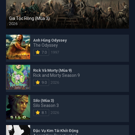
Gia Tộc Rồng (Mùa 3)
2026
Anh Hùng Odyssey
The Odyssey
7.0
1997
Rick Và Morty (Mùa 9)
Rick and Morty Season 9
9.0
2026
Silo (Mùa 3)
Silo Season 3
8.1
2026
Đặc Vụ Kim Tái Khởi Động