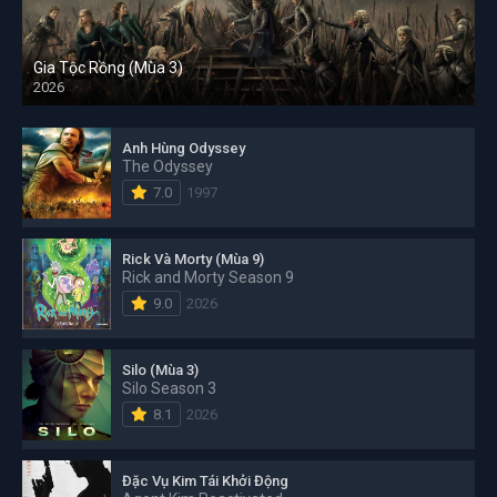
Gia Tộc Rồng (Mùa 3)
2026
Anh Hùng Odyssey
The Odyssey
7.0
1997
Rick Và Morty (Mùa 9)
Rick and Morty Season 9
9.0
2026
Silo (Mùa 3)
Silo Season 3
8.1
2026
Đặc Vụ Kim Tái Khởi Động