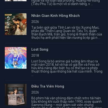
ngoài và nội loạn địa phương. Huang Fei-hong
(Tiêu Phu Tử) là một võ sĩ danh tiếng, v ...
Nhân Gian Kinh Hồng Khách
2026
Tại biên giới giữa Tĩnh Lan và tộc Xương Mạc,
pháo đài Thiên Lang Quan do Tiêu Trì, quân
thần Bạch Mã, trấn giữ, trong lễ thành thân của
thuộc hạ anh phát hiện tân nương bị ép gả n ...
Lost Song
2018
Lost Song là bộ anime giả tưởng âm nhạc ra
mắt năm 2018, kể về hai cô gái Rin và Finis sở
hữu khả năng đặc biệt: họ có thể tạo ra phép
thuật thông qua những bài hát của mình. Trong
...
Điều Tra Viên Hong
2026
Bộ phim hài văn phòng đậm chất retro tái hiện
bầu không khí cuối thập niên 1990, xoay quanh
Sammo Hung – một giám sát viên chứng