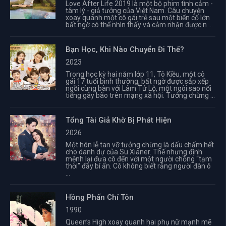
Love After Life 2019 là một bộ phim tình cảm -
tâm lý - giả tưởng của Việt Nam. Câu chuyện
xoay quanh một cô gái trẻ sau một biến cố lớn
bất ngờ có thể nhìn thấy và cảm nhận được n ...
Bạn Học, Khi Nào Chuyển Đi Thế?
2023
Trong học kỳ hai năm lớp 11, Tô Kiều, một cô
gái 17 tuổi bình thường, bất ngờ được sắp xếp
ngồi cùng bàn với Lâm Tử Lộ, một ngôi sao nổi
tiếng gây bão trên mạng xã hội. Tưởng chừng ...
Tổng Tài Giả Khờ Bị Phát Hiện
2026
Một hôn lễ tan vỡ tưởng chừng là dấu chấm hết
cho danh dự của Su Xianer. Thế nhưng định
mệnh lại đưa cô đến với một người chồng “tạm
thời” đầy bí ẩn. Cô không biết rằng người đàn ô
...
Hồng Phấn Chí Tôn
1990
Queen’s High xoay quanh hai phụ nữ mạnh mẽ