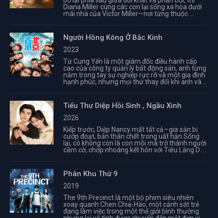
bỏ lại phía sau giữa đói khát và phản bội, thì
Diana Miller cùng các con lại sống xa hoa dưới
mái nhà của Victor Miller—nơi từng thuộc ...
Người Hồng Kông Ở Bắc Kinh
2023
Từ Cung Yến là một giám đốc điều hành cấp
cao của công ty quản lý bất động sản, anh từng
nắm trong tay sự nghiệp rực rỡ và một gia đình
hạnh phúc, nhưng mọi thứ thay đổi khi anh và ...
Tiểu Thư Diệp Hồi Sinh , Ngầu Xinh
2026
Kiếp trước, Diệp Nancy mất tất cả—gia sản bị
cướp đoạt, bản thân chết trong uất hận.Sống
lại, cô không còn là con mồi mà trở thành người
cầm cờ, chớp nhoáng kết hôn với Tiêu Lăng D ...
Phân Khu Thứ 9
2019
The 9th Precinct là một bộ phim siêu nhiên
xoay quanh Chen Chia-Hao, một cảnh sát trẻ
đang làm việc trong một thế giới bình thường