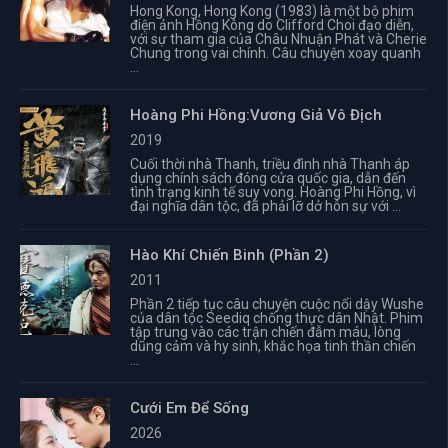
Hong Kong, Hong Kong (1983) là một bộ phim
điện ảnh Hồng Kông do Clifford Choi đạo diễn,
với sự tham gia của Châu Nhuận Phát và Cherie
Chung trong vai chính. Câu chuyện xoay quanh
...
Hoàng Phi Hồng:Vương Giả Vô Địch
2019
Cuối thời nhà Thanh, triều đình nhà Thanh áp
dụng chính sách đóng cửa quốc gia, dẫn đến
tình trạng kinh tế suy vong. Hoàng Phi Hồng, vì
đại nghĩa dân tộc, đã phải lỡ dở hôn sự với ...
Hào Khí Chiến Binh (Phần 2)
2011
Phần 2 tiếp tục câu chuyện cuộc nổi dậy Wushe
của dân tộc Seediq chống thực dân Nhật. Phim
tập trung vào các trận chiến đẫm máu, lòng
dũng cảm và hy sinh, khắc họa tinh thần chiến
...
Cưới Em Để Sống
2026