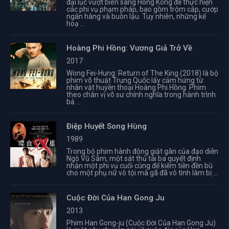
đại lục vượt biên sang Hong Kong để thực hiện
các phi vụ phạm pháp, bao gồm trộm cắp, cướp
ngân hàng và buôn lậu. Tuy nhiên, những kế
hoạ ...
Hoàng Phi Hồng: Vương Giả Trở Về
2017
Wong Fei-Hung: Return of The King (2018) là bộ
phim võ thuật Trung Quốc lấy cảm hứng từ
nhân vật huyền thoại Hoàng Phi Hồng. Phim
theo chân vị võ sư chính nghĩa trong hành trình
bả ...
Điệp Huyết Song Hùng
1989
Trong bộ phim hành động giật gân của đạo diễn
Ngô Vũ Sâm, một sát thủ tài ba quyết định
nhận một phi vụ cuối cùng để kiếm tiền đền bù
cho một phụ nữ vô tội mà gã đã vô tình làm bị ...
Cuộc Đời Của Han Gong Ju
2013
Phim Han Gong-ju (Cuộc Đời Của Han Gong Ju)