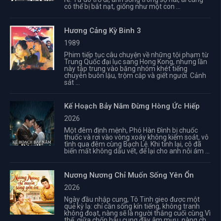
có thể bị bắt nạt, giống như một con ...
Hương Cảng Kỳ Binh 3
1989
Phim tiếp tục câu chuyện về những tội phạm từ
Trung Quốc đại lục sang Hong Kong, nhưng lần
này tập trung vào băng nhóm khét tiếng
chuyên buôn lậu, trộm cắp và giết người. Cảnh
sát ...
Kế Hoạch Bảy Năm Đừng Hòng Ức Hiếp
2026
Một đêm định mệnh, Phó Hàn Đình bị chuốc
thuốc và rơi vào vòng xoáy không kiểm soát, vô
tình qua đêm cùng Bạch Lệ. Khi tỉnh lại, cô đã
biến mất không dấu vết, để lại cho anh nỗi ám ...
Nương Nương Chỉ Muốn Sống Yên Ổn
2026
Ngày đầu nhập cung, Tô Tinh gieo được một
quẻ kỳ lạ: chỉ cần sống kín tiếng, không tranh
không đoạt, nàng sẽ là người thắng cuối cùng.Vì
thế, giữa chốn hậu cung đầy âm mưu, nàng ch