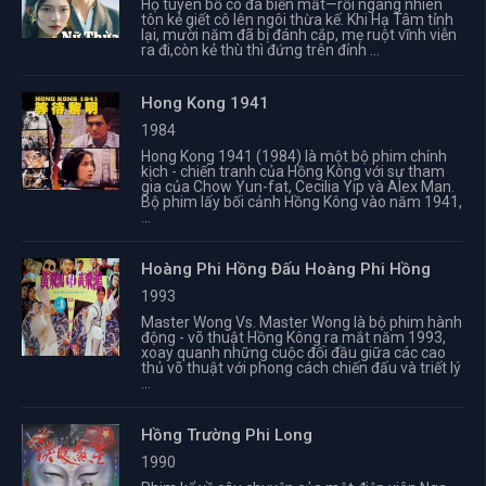
Họ tuyên bố cô đã biến mất—rồi ngang nhiên
tôn kẻ giết cô lên ngôi thừa kế. Khi Hạ Tâm tỉnh
lại, mười năm đã bị đánh cắp, mẹ ruột vĩnh viễn
ra đi,còn kẻ thù thì đứng trên đỉnh ...
Hong Kong 1941
1984
Hong Kong 1941 (1984) là một bộ phim chính
kịch - chiến tranh của Hồng Kông với sự tham
gia của Chow Yun-fat, Cecilia Yip và Alex Man.
Bộ phim lấy bối cảnh Hồng Kông vào năm 1941,
...
Hoàng Phi Hồng Đấu Hoàng Phi Hồng
1993
Master Wong Vs. Master Wong là bộ phim hành
động - võ thuật Hồng Kông ra mắt năm 1993,
xoay quanh những cuộc đối đầu giữa các cao
thủ võ thuật với phong cách chiến đấu và triết lý
...
Hồng Trường Phi Long
1990