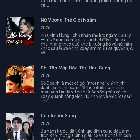
vạch mặt những kẻ coi thường mình. Nhưng tất
cả ...
Nữ Vương Thế Giới Ngầm
2026
Hứa Kinh Hồng—chủ nhân thế lực ngầm Lưu Ly
—trở về quê hương sau cái chết đầy bí ẩn của
cha, mang theo quá khứ bị ruồng bỏ và nỗi hận
khắc sâu.Giữa vòng xoáy âm mưu và quyền lực,
cô ...
Phi Tần Mập Báo Thù Hậu Cung
2026
Sở Doanh là một cô gái “mọt nhà” điển hình,
dành cả thanh xuân để theo đuổi nam thần
màn ảnh Dạ Hạo Thiên.Cuộc sống của cô chỉ
xoay quanh công việc, đồ ăn vặt và việc “cày số
liệu” ...
Con Rể Vô Song
2026
Ba năm trước, để tránh gia đình xung đột, anh
trốn khỏi một gia đình giàu có và trở thành con
rể. Từ đó trở đi, anh sống trong sợ hãi, ai cũng