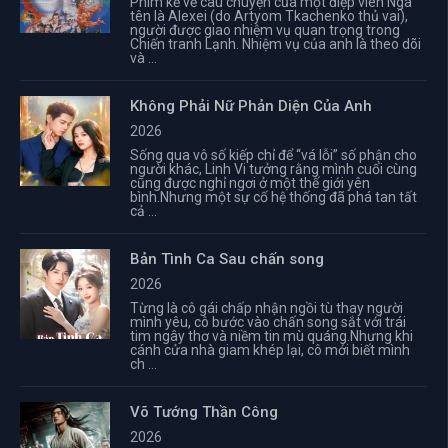
Phim kể về câu chuyện của một điệp viên Nga
tên là Alexei (do Artyom Tkachenko thủ vai),
người được giao nhiệm vụ quan trọng trong
Chiến tranh Lạnh. Nhiệm vụ của anh là theo dõi
và ...
Không Phải Nữ Phản Diện Của Anh
2026
Sống qua vô số kiếp chỉ để “vá lỗi” số phận cho
người khác, Linh Vi tưởng rằng mình cuối cùng
cũng được nghỉ ngơi ở một thế giới yên
bình.Nhưng một sự cố hệ thống đã phá tan tất
cả ...
Bản Tình Ca Sau chấn song
2026
Từng là cô gái chấp nhận ngồi tù thay người
mình yêu, cô bước vào chấn song sắt với trái
tim ngây thơ và niềm tin mù quáng.Nhưng khi
cánh cửa nhà giam khép lại, cô mới biết mình
ch ...
Võ Tướng Thần Công
2026