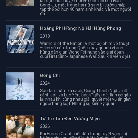
là một câu chuyện nói về cuộc đời của Han
Gong Ju, một trong hai nữ sinh bị cưỡng hiếp
tập thể bởi hơn 40 nam sinh khác, và một người
đã ...
Hoàng Phi Hồng: Nộ Hải Hùng Phong
2018
Warriors of the Nation là một bộ phim võ thuật
– lịch sử của Trung Quốc xoay quanh vị anh
hùng dân gian Wong Fei-hung vào giai đoạn
cuối First Sino-Japanese War. Sau khi viên đại t
...
Đông Chí
2024
Sau tám năm xa cách, Giang Thành Ngật, một
cảnh sát, và Lục Yên, bác sĩ gây mê, tình cờ gặp
lại nhau khi cùng nhau giải quyết một vụ án giết
người hàng loạt. Những sự kiện kỳ quái ...
Từ Tro Tàn Đến Vương Miện
2026
Khi Emma Grant chết dần trong tuyệt vọng, bị