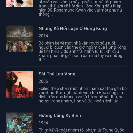
bị cuốn vào vòng xoáy quyền lực và tội phạm
trong thế giới xã hội đen Hồng Kông đầu thập
niên 90. Rosamund Kwan vào vai một phụ nữ
thông ...
Những Kẻ Nổi Loạn Ở Hồng Kông
2014
Bộ phim kể về một nhà văn mười sáu tuổi,
người bị cuốn vào thế giới ngầm của Hồng Kông
để tìm hiểu lý do anh trai mình tự tử. Khi cậu
khám phá thế giới buôn bán ma túy và những
thế ...
Sát Thủ Lưu Vong
2006
Exiled theo chân một nhóm năm sát thủ gắn bó
với nhau. Khi một thành viên tên Hòa cùng gia
đình trốn qua Macao và từ bỏ nghề sát thủ, hai
người trong nhóm, Hỏa và Ba, nhận lệnh từ ...
Hương Cảng Kỳ Binh
1984
Phim kể về một nhóm tội phạm từ Trung Quốc