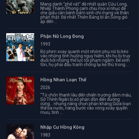
Mang danh "phế vật" đệ nhất quận Cửu Long,
Nhiếp Thành Phong cam chịu mọi xỉ nhục để
che giấu căn bệnh bẩm sinh chí mạng và thân
phận thật: Đệ nhất Thiên Bảng bí ẩn.Sóng gió
ập đến ...
Phận Nữ Long Đong
1993
Bộ phim xoay quanh một nhóm phụ nữ bị kéo
vào những tình huống nguy hiểm, khi họ bị truy
đuổi bởi những thế lực tội phạm ngầm. Để sinh
tồn, họ phải đấu tranh chống lại kẻ thù trong ...
Hồng Nhan Loạn Thế
2026
“Từ chốn thanh lâu đến chiến trường đẫm máu,
Sở Thính Ngân bị số phận dồn đến đường
cùng… nhưng nàng chọn phản kháng.Giữa loạn
thế ba nước, nàng bước vào vòng xoáy quyền
mưu, tình ...
Nhập Cư Hồng Kông
1983