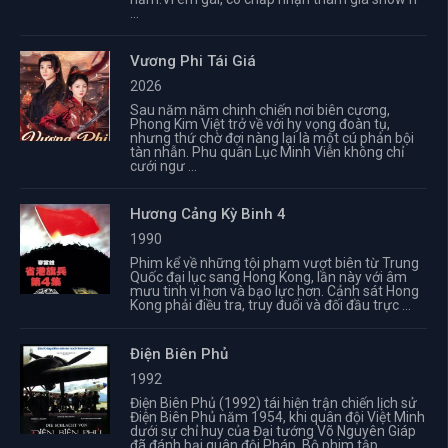
...
Vương Phi Tái Giá
2026
Sau năm năm chinh chiến nơi biên cương,
Phong Kim Việt trở về với hy vọng đoàn tụ,
nhưng thứ chờ đợi nàng lại là một cú phản bội
tàn nhẫn. Phu quân Lục Minh Viễn không chỉ
cưới ngư ...
Hương Cảng Kỳ Binh 4
1990
Phim kể về những tội phạm vượt biên từ Trung
Quốc đại lục sang Hong Kong, lần này với âm
mưu tinh vi hơn và bạo lực hơn. Cảnh sát Hong
Kong phải điều tra, truy đuổi và đối đầu trực ...
Điện Biên Phủ
1992
Điện Biên Phủ (1992) tái hiện trận chiến lịch sử
Điện Biên Phủ năm 1954, khi quân đội Việt Minh
dưới sự chỉ huy của Đại tướng Võ Nguyên Giáp
đã đánh bại quân đội Pháp. Bộ phim tập ...