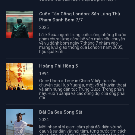
Cuộc Tấn Công London: Săn Lùng Thủ
Phạm Đánh Bom 7/7
2025
Lời kể của người trong cuộc cùng những thước
phim chưa từng công bố vén màn câu chuyện
về vụ đánh bom ngày 7 tháng 7 nhằm vào
mạng lưới giao thông của London năm 2005,
hậu quả kinh ...
Hoàng Phi Hồng 5
1994
Once Upon a Time in China V tiếp tục câu
chuyện của Huo Yuanjia, một võ sĩ huyền thoại
và anh hùng dân tộc Trung Quốc. Trong phần
này, Huo Yuanjia và các đồng đội của ông phải
đối ...
Bài Ca Sau Song Sắt
2024
Một nhạc sĩ bị giam cầm phải đối diện với nỗi
đau và sự dằn vặt nội tâm, từng bước tìm cách