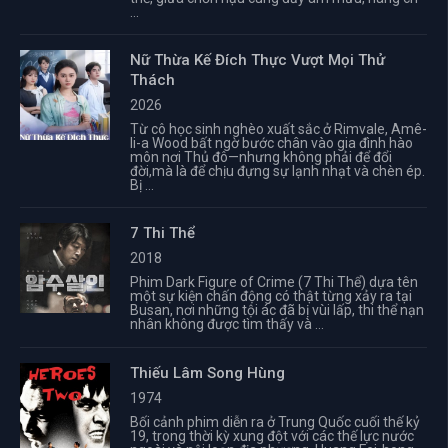
...
Nữ Thừa Kế Đích Thực Vượt Mọi Thử
Thách
2026
Từ cô học sinh nghèo xuất sắc ở Rimvale, Amê-
li-a Wood bất ngờ bước chân vào gia đình hào
môn nơi Thủ đô—nhưng không phải để đổi
đời,mà là để chịu đựng sự lạnh nhạt và chèn ép.
Bị ...
7 Thi Thể
2018
Phim Dark Figure of Crime (7 Thi Thể) dựa tên
một sự kiện chấn động có thật từng xảy ra tại
Busan, nơi những tội ác đã bị vùi lấp, thi thể nạn
nhân không được tìm thấy và ...
Thiếu Lâm Song Hùng
1974
Bối cảnh phim diễn ra ở Trung Quốc cuối thế kỷ
19, trong thời kỳ xung đột với các thế lực nước