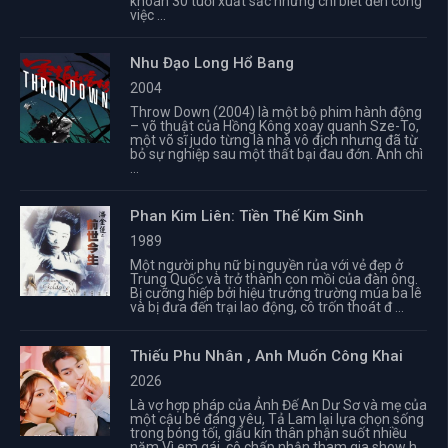
khoán 30 tuổi xuất sắc nhưng chỉ biết đến công
việc ...
Nhu Đạo Long Hổ Bang
2004
Throw Down (2004) là một bộ phim hành động
– võ thuật của Hồng Kông xoay quanh Sze-To,
một võ sĩ judo từng là nhà vô địch nhưng đã từ
bỏ sự nghiệp sau một thất bại đau đớn. Anh chì
...
Phan Kim Liên: Tiền Thế Kim Sinh
1989
Một người phụ nữ bị nguyền rủa với vẻ đẹp ở
Trung Quốc và trở thành con mồi của đàn ông.
Bị cưỡng hiếp bởi hiệu trưởng trường múa ba lê
và bị đưa đến trại lao động, cô trốn thoát đ ...
Thiếu Phu Nhân , Anh Muốn Công Khai
2026
Là vợ hợp pháp của Ảnh Đế An Dư Sơ và mẹ của
một cậu bé đáng yêu, Tả Lam lại lựa chọn sống
trong bóng tối, giấu kín thân phận suốt nhiều
năm.Vì em gái, cô chấp nhận tham gia show h