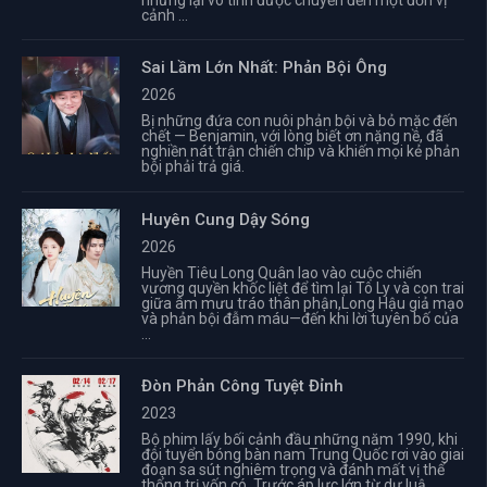
nhưng lại vô tình được chuyển đến một đơn vị
cảnh ...
Sai Lầm Lớn Nhất: Phản Bội Ông
2026
Bị những đứa con nuôi phản bội và bỏ mặc đến
chết — Benjamin, với lòng biết ơn nặng nề, đã
nghiền nát trận chiến chip và khiến mọi kẻ phản
bội phải trả giá.
Huyên Cung Dậy Sóng
2026
Huyền Tiêu Long Quân lao vào cuộc chiến
vương quyền khốc liệt để tìm lại Tô Ly và con trai
giữa âm mưu tráo thân phận,Long Hậu giả mạo
và phản bội đẫm máu—đến khi lời tuyên bố của
...
Đòn Phản Công Tuyệt Đỉnh
2023
Bộ phim lấy bối cảnh đầu những năm 1990, khi
đội tuyển bóng bàn nam Trung Quốc rơi vào giai
đoạn sa sút nghiêm trọng và đánh mất vị thế
thống trị vốn có. Trước áp lực lớn từ dư luậ ...