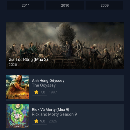
2011
2010
2009
Gia Tộc Rồng (Mùa 3)
2026
Anh Hùng Odyssey
The Odyssey
7.0
1997
Rick Và Morty (Mùa 9)
Rick and Morty Season 9
9.0
2026