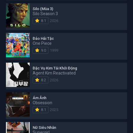
Silo (Mùa 3)
Silo Season 3
8.1
2026
Đảo Hải Tặc
One Piece
9.0
1999
Đặc Vụ Kim Tái Khởi Động
Agent Kim Reactivated
8.2
2026
Ám Ảnh
Obsession
8.1
2025
Nữ Siêu Nhân
Supergirl