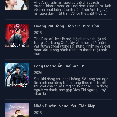
Phó Anh Tuấn là người có thể chất thuần
dương, không sống qua nổi đêm giao thừa. Anh
vô tình phát hiện cô sinh viên Thời Ánh Nguyệt
là người duy nhất trên đời có thể chất thuầ ...
Hoàng Phi Hồng: Hồn Sư Thức Tỉnh
2019
The Rise of Hero là một bộ phim võ thuật cổ
trang của Trung Quốc lấy cảm hứng từ nhân
vật huyền thoại Wong Fei-hung. Phim kể về giai
đoạn đầu trong hành trình trở thành một anh
hùn ...
Long Hoàng Ẩn Thế Báo Thù
2026
Sau khi đăng cơ Long Hoàng, Sở Long bất ngờ
ẩn mình nơi hồng trần, mang theo mối huyết
thù giết cha chưa từng nguôi ngoai.Giữa dòng
người vô danh, anh gặp Diệp Thi Ngưng—mỹ
nhân lu ...
Nhân Duyên: Người Yêu Tiên Kiếp
2019