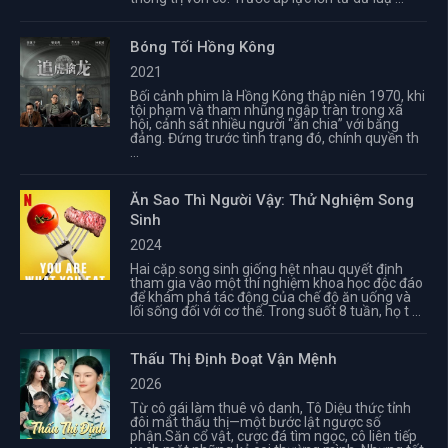
Bóng Tối Hồng Kông
2021
Bối cảnh phim là Hồng Kông thập niên 1970, khi
tội phạm và tham nhũng ngập tràn trong xã
hội, cảnh sát nhiều người “ăn chia” với băng
đảng. Đứng trước tình trạng đó, chính quyền th
...
Ăn Sao Thì Người Vậy: Thử Nghiệm Song
Sinh
2024
Hai cặp song sinh giống hệt nhau quyết định
tham gia vào một thí nghiệm khoa học độc đáo
để khám phá tác động của chế độ ăn uống và
lối sống đối với cơ thể. Trong suốt 8 tuần, họ t ...
Thấu Thị Định Đoạt Vận Mệnh
2026
Từ cô gái làm thuê vô danh, Tô Diệu thức tỉnh
đôi mắt thấu thị—một bước lật ngược số
phận.Săn cổ vật, cược đá tìm ngọc, cô liên tiếp