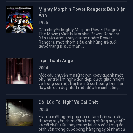
Mighty Morphin Power Rangers: Bản Điện
Ảnh
1995
Câu chuyện Mighty Morphin Power Rangers:
The Movie (Mighty Morphin Power Rangers:
Bản Điện Ảnh) xoay quanh nhóm Power
Rangers, một nhóm siêu anh hùng trẻ tuổi
được trang bị sức mạn ...
Trại Thánh Ange
2004
Một câu chuyện ma rùng rợn xoay quanh một
phụ nữ trẻ làm nghề dọn dẹp, được giao nhiệm
vụ trông coi một trại trẻ mồ côi hoang tàn. Tại
đây, chỉ còn duy nhất một đứa trẻ sinh sống, ...
Đôi Lúc Tôi Nghĩ Về Cái Chết
2023
Fran là một người phụ nữ có tâm hồn sâu sắc,
thường xuyên chìm đắm trong những suy nghĩ
về cái chết. Điều này mang lại cho cô cảm giác
bình yên trong cuộc sống hàng ngày tẻ nhạt củ