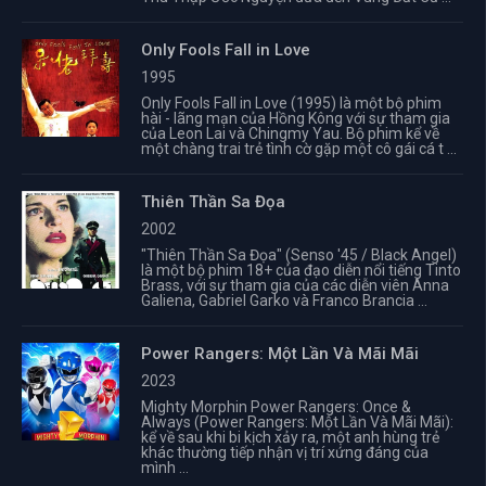
Only Fools Fall in Love
1995
Only Fools Fall in Love (1995) là một bộ phim
hài - lãng mạn của Hồng Kông với sự tham gia
của Leon Lai và Chingmy Yau. Bộ phim kể về
một chàng trai trẻ tình cờ gặp một cô gái cá t ...
Thiên Thần Sa Đọa
2002
"Thiên Thần Sa Đọa" (Senso '45 / Black Angel)
là một bộ phim 18+ của đạo diễn nổi tiếng Tinto
Brass, với sự tham gia của các diễn viên Anna
Galiena, Gabriel Garko và Franco Brancia ...
Power Rangers: Một Lần Và Mãi Mãi
2023
Mighty Morphin Power Rangers: Once &
Always (Power Rangers: Một Lần Và Mãi Mãi):
kể về sau khi bi kịch xảy ra, một anh hùng trẻ
khác thường tiếp nhận vị trí xứng đáng của
mình ...