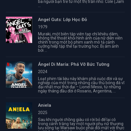
ba người bạn trẻ từ một thị trấn nhỏ: Cole (Jam
...
Angel Guts: Lớp Học Đỏ
1979
Muraki, một biên tập viên tạp chí khiêu dâm,
không thể thoát khỏi hình ảnh của nữ diễn viên
chính trong một bộ phim xanh mô tả cảnh
cưỡng hiếp tập thể tại trường học. Bị ám ảnh
bởi ...
Ángel Di María: Phá Vỡ Bức Tường
2024
Loạt phim tài liệu này khám phá cuộc đời và sự
nghiệp của một trong những cầu thủ bóng đá vĩ
đại nhất mọi thời đại – Lionel Messi, từ những
ngày tháng đầu đời ở Rosario, Argentina, ...
Aniela
2025
Sau khi người chồng giàu có rời bỏ để lại cô
trong cảnh trắng tay một người phụ nữ thượng
lưu sống tại Warsaw buộc phải đối mặt với thực