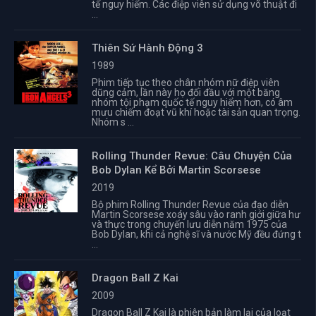
tế nguy hiểm. Các điệp viên sử dụng võ thuật đi
...
Thiên Sứ Hành Động 3
1989
Phim tiếp tục theo chân nhóm nữ điệp viên
dũng cảm, lần này họ đối đầu với một băng
nhóm tội phạm quốc tế nguy hiểm hơn, có âm
mưu chiếm đoạt vũ khí hoặc tài sản quan trọng.
Nhóm s ...
Rolling Thunder Revue: Câu Chuyện Của
Bob Dylan Kể Bởi Martin Scorsese
2019
Bộ phim Rolling Thunder Revue của đạo diễn
Martin Scorsese xoáy sâu vào ranh giới giữa hư
và thực trong chuyến lưu diễn năm 1975 của
Bob Dylan, khi cả nghệ sĩ và nước Mỹ đều đứng t
...
Dragon Ball Z Kai
2009
Dragon Ball Z Kai là phiên bản làm lại của loạt