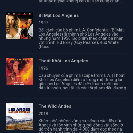
tại khắc nghiệt không còn tài sản cũng chẳn ...
Bí Mật Los Angeles
1997
Bối cảnh của bộ phim L.A. Confidential (Bí Mật
Los Angeles) là thành phố Los Angeles vào
những năm 1950. Bộ phim theo chân ba nhân
vật chính: Ed Exley (Guy Pearce), Bud White
(Russ ...
Thoát Khỏi Los Angeles
1996
Câu chuyện của phim Escape from L.A. (Thoát
Khỏi Los Angeles) diễn ra trong một tương lai
gần, nơi Los Angeles đã biến thành một hòn
đảo tù nhân, nơi tất cả các tội phạm đều được g
...
The Wild Andes
2018
Khám phá những vùng cực đoan của dãy núi
Andes và tôn vinh những loài động vật sống ở
đó trên hành trình dài 4.000 dặm dọc theo rìa