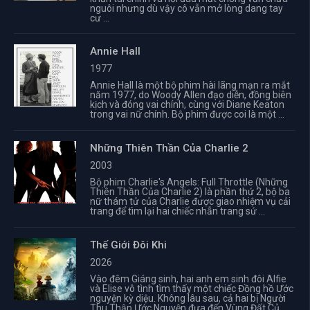
nguôi nhưng dù vậy cô vẫn mở lòng dang tay
cư ...
Annie Hall
1977
Annie Hall là một bộ phim hài lãng mạn ra mắt
năm 1977, do Woody Allen đạo diễn, đồng biên
kịch và đóng vai chính, cùng với Diane Keaton
trong vai nữ chính. Bộ phim được coi là một ...
Những Thiên Thần Của Charlie 2
2003
Bộ phim Charlie's Angels: Full Throttle (Những
Thiên Thần Của Charlie 2) là phần thứ 2, bộ ba
nữ thám tử của Charlie được giao nhiệm vụ cải
trang để tìm lại hai chiếc nhẫn trang sứ ...
Thế Giới Đôi Khi
2026
Vào đêm Giáng sinh, hai anh em sinh đôi Alfie
và Elise vô tình tìm thấy một chiếc Đồng hồ Ước
nguyện kỳ diệu. Không lâu sau, cả hai bị Người
Thu Thập Ước Nguyện đưa đến Vùng Đất Củ ...