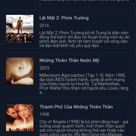
...
Lật Mặt 2: Phim Trường
2016
Lật Mặt 2: Phim Trường kể về Trung là diễn viên
đóng thế kiêm chỉ đạo võ thuật trong một dự án
phim điện ảnh. Anh rất tâm huyết với công việc
và đặc biệt kính nể, yêu quý đạo ...
Những Thiên Thần Nước Mỹ
2003
Millennium Approaches (Tập 1-3): Năm 1985,
đại dịch AIDS hoành hành, cướp đi sinh mạng
của nhiều người tại Hoa Kỳ. Tại Manhattan,
Prior Walter thú nhận với người yêu, Louis, rằng
a ...
Thành Phố Của Những Thiên Thần
1998
City of Angels (1998) là bộ phim lãng mạn - giả
tưởng xoay quanh Seth, một thiên thần quan
sát con người nhưng không thể can thiệp vào
cuộc sống của họ. Khi đem lòng yêu Maggie,