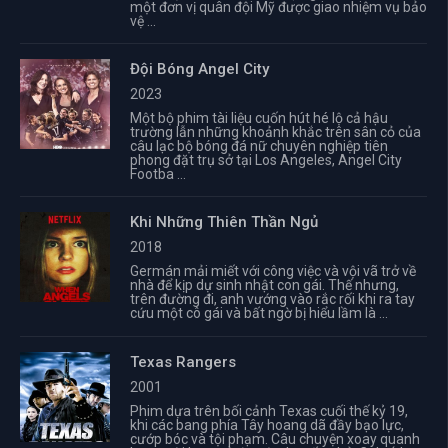
một đơn vị quân đội Mỹ được giao nhiệm vụ bảo
vệ ...
Đội Bóng Angel City
2023
Một bộ phim tài liệu cuốn hút hé lộ cả hậu
trường lẫn những khoảnh khắc trên sân cỏ của
câu lạc bộ bóng đá nữ chuyên nghiệp tiên
phong đặt trụ sở tại Los Angeles, Angel City
Footba ...
Khi Những Thiên Thần Ngủ
2018
Germán mải miết với công việc và vội vã trở về
nhà để kịp dự sinh nhật con gái. Thế nhưng,
trên đường đi, anh vướng vào rắc rối khi ra tay
cứu một cô gái và bất ngờ bị hiểu lầm là ...
Texas Rangers
2001
Phim dựa trên bối cảnh Texas cuối thế kỷ 19,
khi các bang phía Tây hoang dã đầy bạo lực,
cướp bóc và tội phạm. Câu chuyện xoay quanh