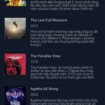
anime kinh điển Dragon Ball Z, được phát sóng
lần đầu tiên vào năm 2009 nhân dịp kỷ niệm 20
năm của bộ truyện. Bộ phim được chỉnh sử ...
The Last Full Measure
2019
Phim kể về hành trình kéo dài nhiều thập kỷ để
trao tặng Huân chương Danh dự (Medal of
Honor) cho William H. Pitsenbarger (Jeremy
Irvine), một lính cứu thương không quân Mỹ
trong C ...
The Parallax View
1974
The Parallax View là một bộ phim chính trị
thriller do đạo diễn Alan J. Pakula thực hiện,
dựa trên tiểu thuyết năm 1972 của Loren D.
Estleman. Bộ phim có sự tham gia của Warr ...
Agatha All Along
2024
Agatha Harkness tập hợp một nhóm phù thủy
hùng mạnh với mục tiêu khám phá bí mật ẩn