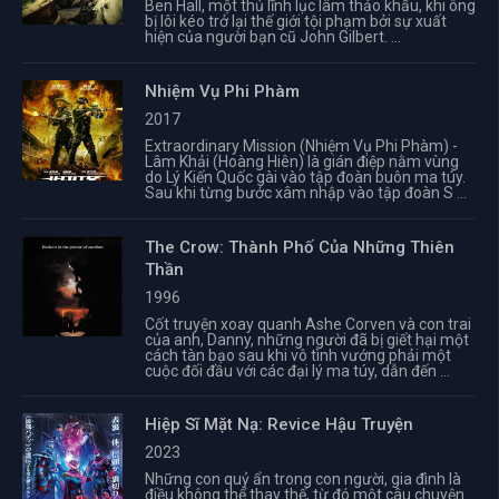
Ben Hall, một thủ lĩnh lục lâm thảo khấu, khi ông
bị lôi kéo trở lại thế giới tội phạm bởi sự xuất
hiện của người bạn cũ John Gilbert. ...
Nhiệm Vụ Phi Phàm
2017
Extraordinary Mission (Nhiệm Vụ Phi Phàm) -
Lâm Khải (Hoàng Hiên) là gián điệp nằm vùng
do Lý Kiến Quốc gài vào tập đoàn buôn ma túy.
Sau khi từng bước xâm nhập vào tập đoàn S ...
The Crow: Thành Phố Của Những Thiên
Thần
1996
Cốt truyện xoay quanh Ashe Corven và con trai
của anh, Danny, những người đã bị giết hại một
cách tàn bạo sau khi vô tình vướng phải một
cuộc đối đầu với các đại lý ma túy, dẫn đến ...
Hiệp Sĩ Mặt Nạ: Revice Hậu Truyện
2023
Những con quỷ ẩn trong con người, gia đình là
điều không thể thay thế, từ đó một câu chuyện