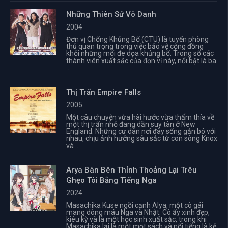
Những Thiên Sứ Vô Danh
2004
Đơn vị Chống Khủng Bố (CTU) là tuyến phòng
thủ quan trọng trong việc bảo vệ cộng đồng
khỏi những mối đe dọa khủng bố. Trong số các
thành viên xuất sắc của đơn vị này, nổi bật là ba
...
Thị Trấn Empire Falls
2005
Một câu chuyện vừa hài hước vừa thấm thía về
một thị trấn nhỏ đang dần suy tàn ở New
England. Những cư dân nơi đây sống gắn bó với
nhau, chịu ảnh hưởng sâu sắc từ con sông Knox
và ...
Arya Bàn Bên Thỉnh Thoảng Lại Trêu
Ghẹo Tôi Bằng Tiếng Nga
2024
Masachika Kuse ngồi cạnh Alya, một cô gái
mang dòng máu Nga và Nhật. Cô ấy xinh đẹp,
kiêu kỳ và là một học sinh xuất sắc, trong khi
Masachika lại là một mọt sách và nổi tiếng là kẻ