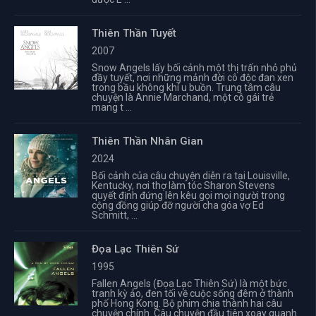
Thiên Thần Tuyết
2007
Snow Angels lấy bối cảnh một thị trấn nhỏ phủ
đầy tuyết, nơi những mảnh đời cô độc đan xen
trong bầu không khí u buồn. Trung tâm câu
chuyện là Annie Marchand, một cô gái trẻ
mang t ...
Thiên Thần Nhân Gian
2024
Bối cảnh của câu chuyện diễn ra tại Louisville,
Kentucky, nơi thợ làm tóc Sharon Stevens
quyết định đứng lên kêu gọi mọi người trong
cộng đồng giúp đỡ người cha góa vợ Ed
Schmitt, ...
Đọa Lạc Thiên Sứ
1995
Fallen Angels (Đọa Lạc Thiên Sứ) là một bức
tranh kỳ ảo, đen tối về cuộc sống đêm ở thành
phố Hong Kong. Bộ phim chia thành hai câu
chuyện chính. Câu chuyện đầu tiên xoay quanh