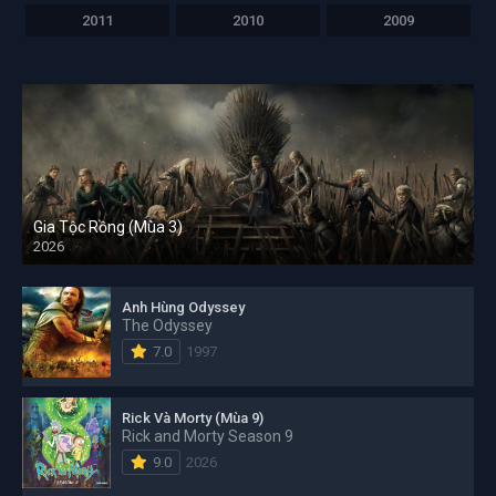
2011
2010
2009
Gia Tộc Rồng (Mùa 3)
2026
Anh Hùng Odyssey
The Odyssey
7.0
1997
Rick Và Morty (Mùa 9)
Rick and Morty Season 9
9.0
2026