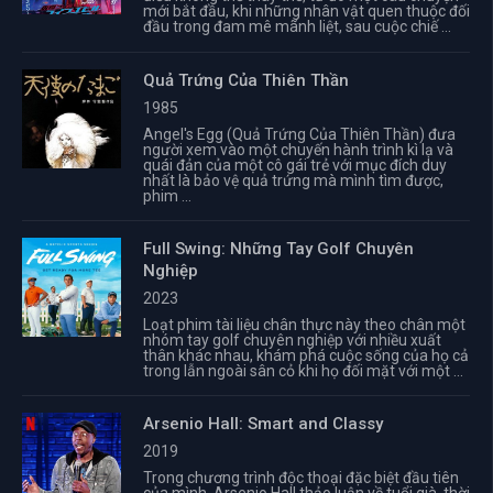
mới bắt đầu, khi những nhân vật quen thuộc đối
đầu trong đam mê mãnh liệt, sau cuộc chiế ...
Quả Trứng Của Thiên Thần
1985
Angel's Egg (Quả Trứng Của Thiên Thần) đưa
người xem vào một chuyến hành trình kì lạ và
quái đản của một cô gái trẻ với mục đích duy
nhất là bảo vệ quả trứng mà mình tìm được,
phim ...
Full Swing: Những Tay Golf Chuyên
Nghiệp
2023
Loạt phim tài liệu chân thực này theo chân một
nhóm tay golf chuyên nghiệp với nhiều xuất
thân khác nhau, khám phá cuộc sống của họ cả
trong lẫn ngoài sân cỏ khi họ đối mặt với một ...
Arsenio Hall: Smart and Classy
2019
Trong chương trình độc thoại đặc biệt đầu tiên