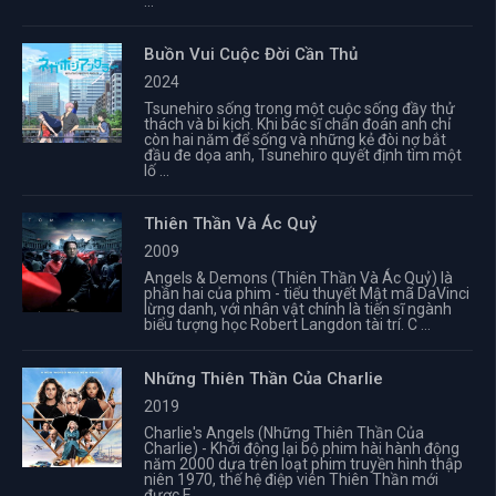
...
Buồn Vui Cuộc Đời Cần Thủ
2024
Tsunehiro sống trong một cuộc sống đầy thử
thách và bi kịch. Khi bác sĩ chẩn đoán anh chỉ
còn hai năm để sống và những kẻ đòi nợ bắt
đầu đe dọa anh, Tsunehiro quyết định tìm một
lố ...
Thiên Thần Và Ác Quỷ
2009
Angels & Demons (Thiên Thần Và Ác Quỷ) là
phần hai của phim - tiểu thuyết Mật mã DaVinci
lừng danh, với nhân vật chính là tiến sĩ ngành
biểu tượng học Robert Langdon tài trí. C ...
Những Thiên Thần Của Charlie
2019
Charlie's Angels (Những Thiên Thần Của
Charlie) - Khởi động lại bộ phim hài hành động
năm 2000 dựa trên loạt phim truyền hình thập
niên 1970, thế hệ điệp viên Thiên Thần mới
được E ...