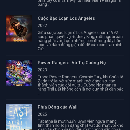
phía tây của Nam Mỹ, từ miền Nam Patagonia
băng ...
Cuộc Bạo Loạn Los Angeles
2022
Giữa cuộc bạo loạn ở Los Angeles năm 1992
sau phán quyết vụ Rodney King, một người bán
hàng phải vượt qua những con đường đầy hỗn
loạn và đám đông giận dữ để cứu con trai mình.
Giữ ...
Power Rangers: Vũ Trụ Cuồng Nộ
2023
Trong Power Rangers: Cosmic Fury, khi Chúa tể
Zedd trở lại với sức mạnh mới đáng sợ, các
thành viên của đội Vũ trụ Cuồng Nộ nhận ra
rằng Trái Đất không còn là nơi duy nhất cần bảo
...
Phía Đông của Wall
2025
Tabatha là một huấn luyện viên ngựa mang
tinh thần nổi loạn đang chật vật đối mặt với khó
khăn tài chính và nỗi đau mất chồng vẫn chưa