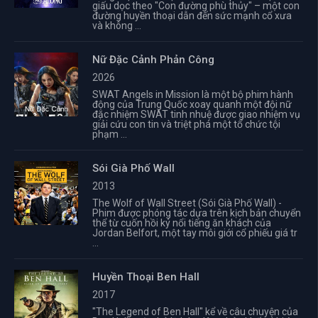
giấu dọc theo "Con đường phù thủy" – một con
đường huyền thoại dẫn đến sức mạnh cổ xưa
và không ...
Nữ Đặc Cảnh Phản Công
2026
SWAT Angels in Mission là một bộ phim hành
động của Trung Quốc xoay quanh một đội nữ
đặc nhiệm SWAT tinh nhuệ được giao nhiệm vụ
giải cứu con tin và triệt phá một tổ chức tội
phạm ...
Sói Già Phố Wall
2013
The Wolf of Wall Street (Sói Già Phố Wall) -
Phim được phóng tác dựa trên kịch bản chuyển
thể từ cuốn hồi ký nổi tiếng ăn khách của
Jordan Belfort, một tay môi giới cổ phiếu giá tr
...
Huyền Thoại Ben Hall
2017
"The Legend of Ben Hall" kể về câu chuyện của