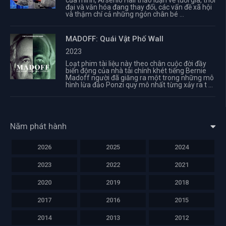
của mình, Arsenio Hall thảo luận về tuổi già, thời
đại và văn hóa đang thay đổi, các vấn đề xã hội
và thậm chí cả những ngón chân bé ...
MADOFF: Quái Vật Phố Wall
2023
Loạt phim tài liệu này theo chân cuộc đời đầy
biến động của nhà tài chính khét tiếng Bernie
Madoff người đã giăng ra một trong những mô
hình lừa đảo Ponzi quy mô nhất từng xảy ra t ...
Năm phát hành
2026
2025
2024
2023
2022
2021
2020
2019
2018
2017
2016
2015
2014
2013
2012