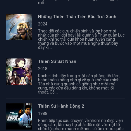
mộ ...
Những Thiên Thần Trên Bầu Trời Xanh
2024
Theo dõi các cựu chiến binh và lớp học mới
nhất của phi đội bay Hải quân và Thủy quân Lục
chiến khi họ trải qua khóa huấn luyện căng
thẳng và bước vào một mùa nghệ thuật bay
đầy kị ...
Thiên Sứ Sát Nhân
2018
Rachel tỉnh dậy trong một căn phòng tối tăm,
hoàn toàn không nhớ gì về quá khứ của mình.
Tòa nhà xung quanh cô giống như một mê
cung, các cửa đều đóng kín, không một lối
thoát. Cô ...
Thiên Sứ Hành Động 2
1988
Phim tiếp tục câu chuyện về nhóm nữ điệp viên
dũng cảm, lần này họ phải đối mặt với một tổ
chức tội phạm mạnh mẽ hơn, có âm mưu quốc