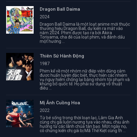
Dragon Ball Daima
2024
Dragon Ball Daima là một loạt anime mới thuộc
thương hiệu Dragon Ball, dự kiến ra mắt vào
năm 2024. Phim được tạo ra bởi Akira
Toriyama, cha đẻ của loạt phim, và đánh dấu
một hướng ...
Thiên Sứ Hành Động
1987
Phim kể về một nhóm nữ điệp viên dũng cảm
được huấn luyện đặc biệt, thực hiện các nhiệm
vụ nguy hiểm chống lại băng nhóm tội phạm và
khủng bố quốc tế. Họ phải sử dụng võ thuật
điêu ...
Mị Ảnh Cuồng Hoa
2022
Từ bé sống trong thời loạn lạc, Lâm Gia Anh
cùng chị gái luôn nương tựa vào nhau, chịu ảnh
hưởng từ các lãnh chúa tàn bạo. Một ngày nọ,
cô chứng kiến chị gái bị Mã Thế Kiệt cùng th ...