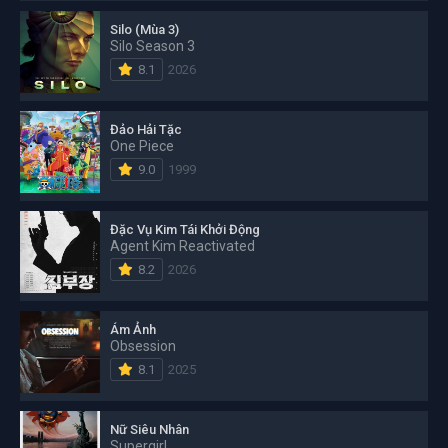
Silo (Mùa 3)
Silo Season 3
8.1
2026
Đảo Hải Tặc
One Piece
9.0
1999
Đặc Vụ Kim Tái Khởi Động
Agent Kim Reactivated
8.2
2026
Ám Ảnh
Obsession
8.1
2025
Nữ Siêu Nhân
Supergirl