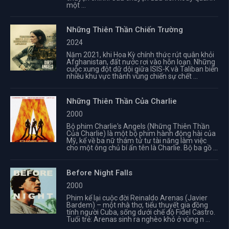
một ...
Những Thiên Thần Chiến Trường
2024
Năm 2021, khi Hoa Kỳ chính thức rút quân khỏi
Afghanistan, đất nước rơi vào hỗn loạn. Những
cuộc xung đột dữ dội giữa ISIS-K và Taliban biến
nhiều khu vực thành vùng chiến sự chết ...
Những Thiên Thần Của Charlie
2000
Bộ phim Charlie's Angels (Những Thiên Thần
Của Charlie) là một bộ phim hành động hài của
Mỹ, kể về ba nữ thám tử tư tài năng làm việc
cho một ông chủ bí ẩn tên là Charlie. Bộ ba gồ ...
Before Night Falls
2000
Phim kể lại cuộc đời Reinaldo Arenas (Javier
Bardem) – một nhà thơ, tiểu thuyết gia đồng
tính người Cuba, sống dưới chế độ Fidel Castro.
Tuổi trẻ: Arenas sinh ra nghèo khó ở vùng n ...