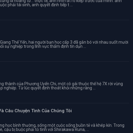
ũng là hoàng tử... thực tế, anh nhớ rất rõ kiếp trước của mình: anh
ộc phải tái sinh, anh quyết định tiếp t ...
iang Thế Yến, hai người bạn học cấp 3 đã gắn bó với nhau suốt mười
i sự nghiệp trong lĩnh vực thẩm định tín dụn ...
ng thành của Phương Uyển Chi, một cô gái thuộc thế hệ 7X rời vùng
nghiệp. Từ lúc quyết định thoát khỏi những ràng ...
 Và Câu Chuyện Tình Của Chúng Tôi
g học bình thường, sống một cuộc sống buồn tẻ và khép kín. Trong
, cậu bị buộc phải tỏ tình với Shirakawa Runa, ...