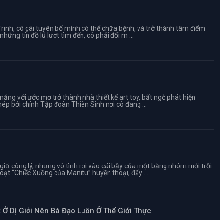
rinh, cô gái tuyên bố mình có thể chữa bệnh, và trở thành tâm điểm
những tín đồ lũ lượt tìm đến, cô phải đối m ...
năng với ước mơ trở thành nhà thiết kế art toy, bất ngờ phát hiện
ép bởi chính Tập đoàn Thiên Sinh nơi cô đang ...
iữ công lý, nhưng vô tình rơi vào cái bẫy của một băng nhóm mới trỗi
ạt “Chiếc Xuồng của Manitu” huyền thoại, đẩy ...
Ở Dị Giới Nên Bá Đạo Luôn Ở Thế Giới Thực