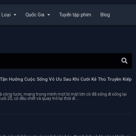
 Loại
Quốc Gia
Tuyển tập phim
Blog
 Tận Hưởng Cuộc Sống Vô Ưu Sau Khi Cưới Kẻ Thù Truyền Kiếp
à công tước, mang trong mình một bí mật lớn cô đã sống đi sống lại
ổi 20, cô đều chết và quay trở lại thời đi ...