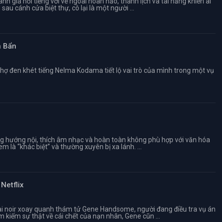
h giá nổi tiếng với vẻ ngoài hoàn hảo, thanh lịch và tài năng khiến ai
u cánh cửa biệt thự, cô lại là một người ...
n Bẩn
ệ chợ đen khét tiếng Nelma Kodama tiết lộ vai trò của mình trong một vụ
ống hướng nội, thích âm nhạc và hoàn toàn không phù hợp với văn hóa
m là “khác biệt” và thường xuyên bị xa lánh. ...
Netflix
 noir xoay quanh thám tử Gene Handsome, người đang điều tra vụ án
 kiếm sự thật về cái chết của nạn nhân, Gene cũn ...