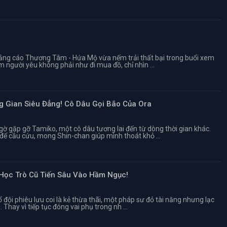
uảng cáo Thương Tâm - Hứa Mộ vừa nếm trải thất bại trong buổi xem
ìm người yêu không phải như đi mua đồ, chỉ nhìn ...
ng Gian Siêu Đẳng! Cô Dâu Gọi Bão Của Ora
ờ gặp gỡ Tamiko, một cô dâu tương lai đến từ dòng thời gian khác.
để cầu cứu, mong Shin-chan giúp mình thoát khỏ ...
 Học Trò Cũ Tiến Sâu Vào Hầm Ngục!
ổ đội phiêu lưu coi là kẻ thừa thãi, một pháp sư đỏ tài năng nhưng lạc
Thay vì tiếp tục đóng vai phụ trong nh ...