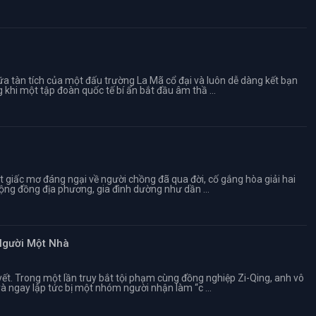
a tàn tích của một đấu trường La Mã cổ đại và luôn dễ dàng kết bạn
 khi một tập đoàn quốc tế bí ẩn bắt đầu âm thầ ...
 giấc mơ đáng ngại về người chồng đã qua đời, cố gắng hòa giải hai
cộng đồng địa phương, gia đình dường như dần ...
Người Một Nhà
ết. Trong một lần truy bắt tội phạm cùng đồng nghiệp Zi-Qing, anh vô
 ngay lập tức bị một nhóm người nhận làm “c ...