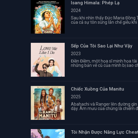
Isang Himala: Phép Lạ
2024
Sau khi nhìn thấy Đức Maria Đồng T
của cả sự tôn sùng lẫn chế giễu khi 
Sếp Của Tôi Sao Lại Như Vậy
2023
Điền Điềm, một họa sĩ minh họa tài 
những bản vẽ cũ của mình bị sao ch
Chiếc Xuồng Của Manitu
2025
Abahachi và Ranger lên đường gìn g
dậy. Âm mưu của chúng là chiếm đo
Tôi Nhận Được Năng Lực Cheat 