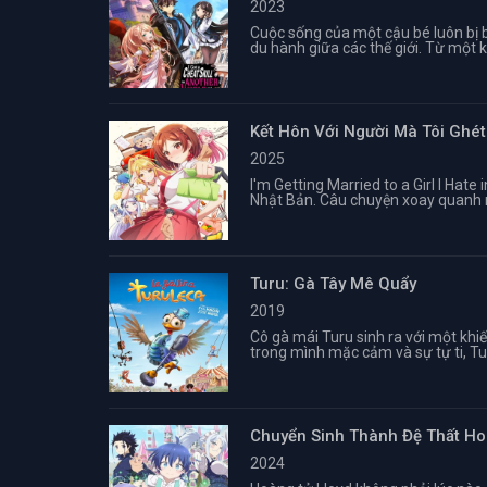
2023
Cuộc sống của một cậu bé luôn bị b
du hành giữa các thế giới. Từ một k
Kết Hôn Với Người Mà Tôi Ghét
2025
I'm Getting Married to a Girl I Hat
Nhật Bản. Câu chuyện xoay quanh mộ
Turu: Gà Tây Mê Quẩy
2019
Cô gà mái Turu sinh ra với một kh
trong mình mặc cảm và sự tự ti, Tur
Chuyển Sinh Thành Đệ Thất Hoà
2024