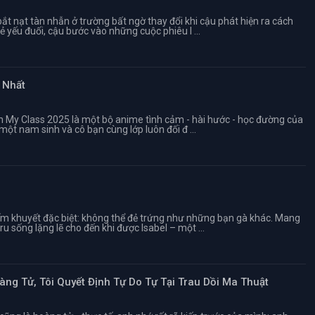
ắt nạt tàn nhẫn ở trường bất ngờ thay đổi khi cậu phát hiện ra cách
ẻ yếu đuối, cậu bước vào những cuộc phiêu l ...
 Nhất
e in My Class 2025 là một bộ anime tình cảm - hài hước - học đường của
t nam sinh và cô bạn cùng lớp luôn đối đ ...
iếm khuyết đặc biệt: không thể đẻ trứng như những bạn gà khác. Mang
u sống lặng lẽ cho đến khi được Isabel – một ...
ng Tử, Tôi Quyết Định Tự Do Tự Tại Trau Dồi Ma Thuật