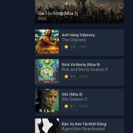
Gia Tộc Rồng (Mùa 3)
2026
Anh Hùng Odyssey
The Odyssey
7.0
1997
Rick Và Morty (Mùa 9)
Rick and Morty Season 9
9.0
2026
Silo (Mùa 3)
Silo Season 3
8.1
2026
Đặc Vụ Kim Tái Khởi Động
Agent Kim Reactivated