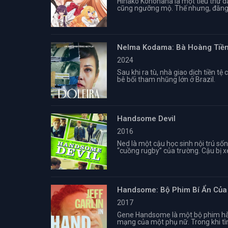
Hinako Konohana là một tiểu thư dan
cũng ngưỡng mộ. Thế nhưng, đằng sa
Nelma Kodama: Bà Hoàng Tiề
2024
Sau khi ra tù, nhà giao dịch tiền t
bê bối tham nhũng lớn ở Brazil.
Handsome Devil
2016
Ned là một cậu học sinh nội trú s
“cuồng rugby” của trường. Cậu bị xe
Handsome: Bộ Phim Bí Ẩn Của 
2017
Gene Handsome là một bộ phim hài
mạng của một phụ nữ. Trong khi tìm