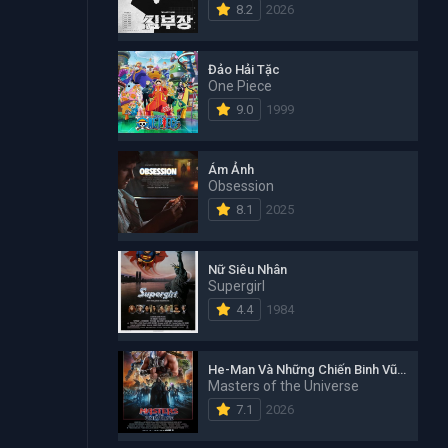
8.2
2026
Đảo Hải Tặc
One Piece
9.0
1999
Ám Ảnh
Obsession
8.1
2025
Nữ Siêu Nhân
Supergirl
4.4
1984
He-Man Và Những Chiến Binh Vũ Trụ
Masters of the Universe
7.1
2026