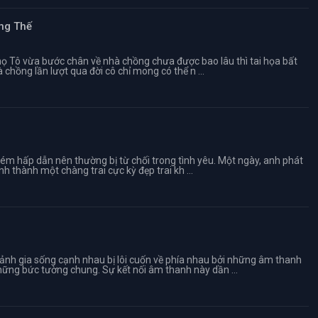
ng Thế
 họ Tô vừa bước chân về nhà chồng chưa được bao lâu thì tai họa bất
chồng lần lượt qua đời cô chỉ mong có thể n ...
ém hấp dẫn nên thường bị từ chối trong tình yêu. Một ngày, anh phát
nh thành một chàng trai cực kỳ đẹp trai kh ...
ảnh gia sống cạnh nhau bị lôi cuốn về phía nhau bởi những âm thanh
ng bức tường chung. Sự kết nối âm thanh này dần ...