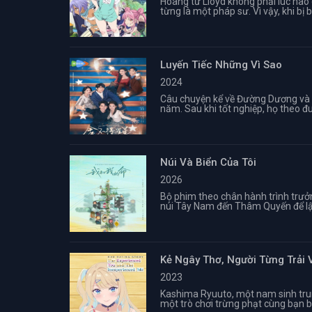
Hoàng tử Lloyd không phải lúc nào c
từng là một pháp sư. Vì vậy, khi bị bu
Luyến Tiếc Những Vì Sao
2024
Câu chuyện kể về Đường Dương và G
năm. Sau khi tốt nghiệp, họ theo đuổ
Núi Và Biển Của Tôi
2026
Bộ phim theo chân hành trình trưở
núi Tây Nam đến Thâm Quyến để lập 
Kẻ Ngây Thơ, Người Từng Trải
2023
Kashima Ryuuto, một nam sinh trun
một trò chơi trừng phạt cùng bạn bè