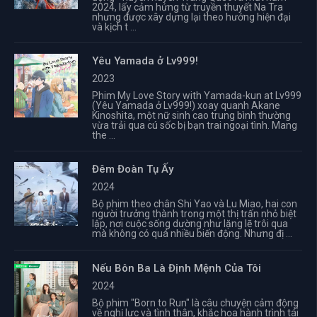
2024, lấy cảm hứng từ truyền thuyết Na Tra
nhưng được xây dựng lại theo hướng hiện đại
và kịch t ...
Yêu Yamada ở Lv999!
2023
Phim My Love Story with Yamada-kun at Lv999
(Yêu Yamada ở Lv999!) xoay quanh Akane
Kinoshita, một nữ sinh cao trung bình thường
vừa trải qua cú sốc bị bạn trai ngoại tình. Mang
the ...
Đêm Đoàn Tụ Ấy
2024
Bộ phim theo chân Shi Yao và Lu Miao, hai con
người trưởng thành trong một thị trấn nhỏ biệt
lập, nơi cuộc sống dường như lặng lẽ trôi qua
mà không có quá nhiều biến động. Nhưng đị ...
Nếu Bôn Ba Là Định Mệnh Của Tôi
2024
Bộ phim "Born to Run" là câu chuyện cảm động
về nghị lực và tình thân, khắc họa hành trình tái