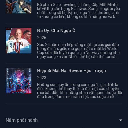
Bộ phim Solo Leveling (Thăng Cấp Một Mình)
kể về thợ săn hạng E Jinwoo Sung là người yếu
nhất trong số họ. Bị mọi người coi thường, anh
ta không có tiền, không có khả năng nói và k ...
Na Uy: Chú Ngựa Ô
2026
Sau 26 năm liên tiếp vắng mặt tại các giải đấu
bóng đá lớn, giấc mơ góp mặt ở một kỳ World
Cup của đội tuyển quốc gia Norway dường như
ngày càng xa vời. Nhiều thế hệ cầu thủ tài nă ...
Hiệp Sĩ Mặt Nạ: Revice Hậu Truyện
2023
Những con quỷ ẩn trong con người, gia đình là
điều không thể thay thế, từ đó một câu chuyện
mới bắt đầu, khi những nhân vật quen thuộc đối
đầu trong đam mê mãnh liệt, sau cuộc chiế ...
Năm phát hành