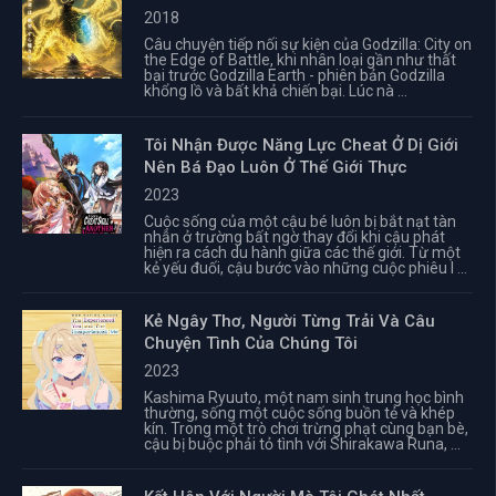
2018
Câu chuyện tiếp nối sự kiện của Godzilla: City on
the Edge of Battle, khi nhân loại gần như thất
bại trước Godzilla Earth - phiên bản Godzilla
khổng lồ và bất khả chiến bại. Lúc nà ...
Tôi Nhận Được Năng Lực Cheat Ở Dị Giới
Nên Bá Đạo Luôn Ở Thế Giới Thực
2023
Cuộc sống của một cậu bé luôn bị bắt nạt tàn
nhẫn ở trường bất ngờ thay đổi khi cậu phát
hiện ra cách du hành giữa các thế giới. Từ một
kẻ yếu đuối, cậu bước vào những cuộc phiêu l ...
Kẻ Ngây Thơ, Người Từng Trải Và Câu
Chuyện Tình Của Chúng Tôi
2023
Kashima Ryuuto, một nam sinh trung học bình
thường, sống một cuộc sống buồn tẻ và khép
kín. Trong một trò chơi trừng phạt cùng bạn bè,
cậu bị buộc phải tỏ tình với Shirakawa Runa, ...