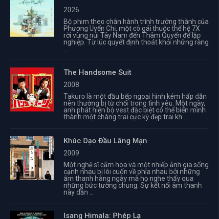
2026
Bộ phim theo chân hành trình trưởng thành của
Phương Uyển Chi, một cô gái thuộc thế hệ 7X
rời vùng núi Tây Nam đến Thâm Quyến để lập
nghiệp. Từ lúc quyết định thoát khỏi những ràng
...
The Handsome Suit
2008
Takuro là một đầu bếp ngoại hình kém hấp dẫn
nên thường bị từ chối trong tình yêu. Một ngày,
anh phát hiện bộ vest đặc biệt có thể biến mình
thành một chàng trai cực kỳ đẹp trai kh ...
Khúc Dạo Đầu Lãng Mạn
2009
Một nghệ sĩ cắm hoa và một nhiếp ảnh gia sống
cạnh nhau bị lôi cuốn về phía nhau bởi những
âm thanh hàng ngày mà họ nghe thấy qua
những bức tường chung. Sự kết nối âm thanh
này dần ...
Isang Himala: Phép Lạ