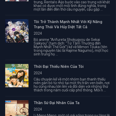
trung, Rentaro Aijo bước vào cao trung với khát
khao có được một mối tình đúng nghĩa, trong
một lần đến đền thờ cầu nguyện, cậu gặp ...
Tôi Trở Thành Mạnh Nhất Với Kỹ Năng
Trạng Thái Và Hủy Diệt Tất Cả
2024
Bộ anime "Arifureta Shokugyou de Sekai
Saikyou" (tạm dịch: "Từ Tầm Thường đến
Mạnh Nhất Thế Giới") kể về Mimori Touka (tên
trong nguyên tác là Hajime Nagumo), một học
sinh trung họ ...
Thời Đại Thiếu Niên Của Tôi
2024
Câu chuyện kể về một nhóm bạn thanh thiếu
niên gắn bó từ nhỏ tại một thị trấn ven biển, nơi
họ cùng nhau lớn lên và đối diện với những thử
thách trong năm cuối cấp phổ thông. Mỗi n ...
Thần Sứ Đại Nhân Của Ta
2024
Li Meng Meng, một cô gái sống trong sự lặng lẽ