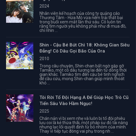
2024
Nhân viên kế hoạch của công ty quảng cáo
Thương Tâm - Hứa Mộ vừa nếm trải thất bại
trong buổi xem mắt lần thứ sáu. Cô luôn tin
rằng tìm người yêu không phải như đi mua đồ,
chỉ nhìn ...
Shin - Cậu Bé Bút Chì 18: Không Gian Siêu
Đẳng! Cô Dâu Gọi Bão Của Ora
2010
Trong câu chuyện, Shin-chan bất ngờ gặp gỡ
Tamiko, một cô dâu tương lai đến từ dòng thời
gian khác. Tamiko tìm đến cậu bé tinh nghịch
để cầu cứu, mong Shin-chan giúp mình thoát
khỏ ...
Tôi Rời Tổ Đội Hạng A Để Giúp Học Trò Cũ
Tiến Sâu Vào Hầm Ngục!
2025
Chán nản vì bị xem nhẹ và luôn bị tổ đội phiêu
lưu coi là kẻ thừa thãi, một pháp sư đỏ tài năng
nhưng lạc lối quyết định từ bỏ nhóm của mình.
Thay vì tiếp tục đóng vai phụ trong nh ...