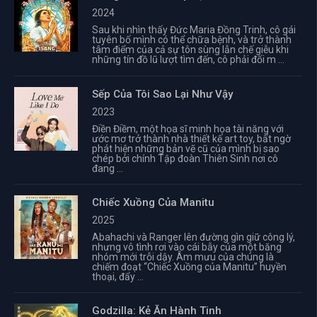
2024
Sau khi nhìn thấy Đức Maria Đồng Trinh, cô gái
tuyên bố mình có thể chữa bệnh, và trở thành
tâm điểm của cả sự tôn sùng lẫn chế giễu khi
những tín đồ lũ lượt tìm đến, cô phải đối m ...
Sếp Của Tôi Sao Lại Như Vậy
2023
Điền Điềm, một họa sĩ minh họa tài năng với
ước mơ trở thành nhà thiết kế art toy, bất ngờ
phát hiện những bản vẽ cũ của mình bị sao
chép bởi chính Tập đoàn Thiên Sinh nơi cô
đang ...
Chiếc Xuồng Của Manitu
2025
Abahachi và Ranger lên đường gìn giữ công lý,
nhưng vô tình rơi vào cái bẫy của một băng
nhóm mới trỗi dậy. Âm mưu của chúng là
chiếm đoạt “Chiếc Xuồng của Manitu” huyền
thoại, đẩy ...
Godzilla: Kẻ Ăn Hành Tinh