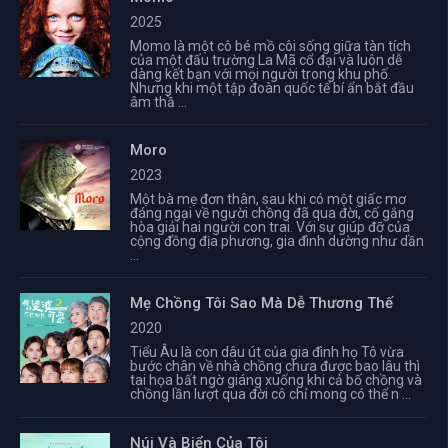
2025
Momo là một cô bé mồ côi sống giữa tàn tích
của một đấu trường La Mã cổ đại và luôn dễ
dàng kết bạn với mọi người trong khu phố.
Nhưng khi một tập đoàn quốc tế bí ẩn bắt đầu
âm thầ ...
Moro
2023
Một bà mẹ đơn thân, sau khi có một giấc mơ
đáng ngại về người chồng đã qua đời, cố gắng
hòa giải hai người con trai. Với sự giúp đỡ của
cộng đồng địa phương, gia đình dường như dần
...
Mẹ Chồng Tôi Sao Mà Dễ Thương Thế
2020
Tiểu Âu là con dâu út của gia đình họ Tô vừa
bước chân về nhà chồng chưa được bao lâu thì
tai họa bất ngờ giáng xuống khi cả bố chồng và
chồng lần lượt qua đời cô chỉ mong có thể n ...
Núi Và Biển Của Tôi