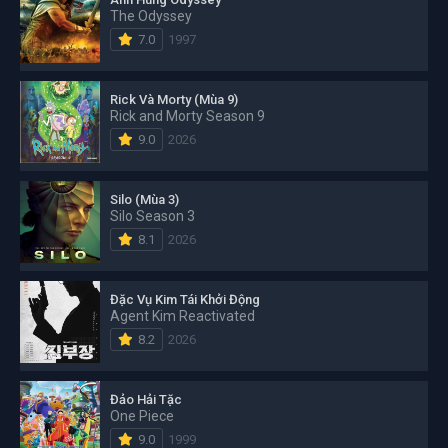
The Odyssey
7.0
1997
Rick Và Morty (Mùa 9)
Rick and Morty Season 9
9.0
2026
Silo (Mùa 3)
Silo Season 3
8.1
2026
Đặc Vụ Kim Tái Khởi Động
Agent Kim Reactivated
8.2
2026
Đảo Hải Tặc
One Piece
9.0
1999