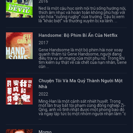
2016
Ned là một cậu học sinh nội trú sống hướng nội,
thích âm nhạc và hoàn toàn không phù hợp với
văn hóa “cuồng rugby” của trường. Cậu bị xem
là “khác biệt” và thường xuyên bị xa lánh. ...
Handsome: Bộ Phim Bí Ẩn Của Netflix
2017
Gene Handsome là một bộ phim hài noir xoay
quanh thám tử Gene Handsome, người đang
điều tra vụ án mạng của một phụ nữ. Trong khi
tìm kiếm sự thật về cái chết của nạn nhân, Gene
cũn ...
Chuyện Tôi Và Ma Quỷ Thành Người Một
Nhà
2022
Ming-Han là một cảnh sát nhiệt huyết. Trong
một lần truy bắt tội phạm cùng đồng nghiệp Zi-
Qing, anh vô tình nhặt được một phong bao đỏ
và ngay lập tức bị một nhóm người nhận làm “c
...
Momo