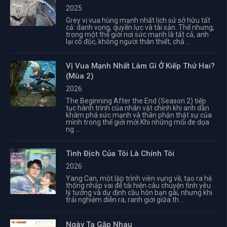
2025
Grey vị vua hùng mạnh nhất lịch sử sở hữu tất
cả: danh vọng, quyền lực và tài sản. Thế nhưng,
trong một thế giới nơi sức mạnh là tất cả, anh
lại cô độc, không người thân thiết, chẳ ...
Vị Vua Mạnh Nhất Làm Gì Ở Kiếp Thứ Hai?
(Mùa 2)
2026
The Beginning After the End (Season 2) tiếp
tục hành trình của nhân vật chính khi anh dần
khám phá sức mạnh và thân phận thật sự của
mình trong thế giới mới.Khi những mối đe dọa
ng ...
Tình Địch Của Tôi Là Chính Tôi
2026
Yang Can, một lập trình viên vụng về, tạo ra hệ
thống nhập vai để tái hiện câu chuyện tình yêu
lý tưởng và dự định cầu hôn bạn gái, nhưng khi
trải nghiệm diễn ra, ranh giới giữa th ...
Ngày Ta Gặp Nhau