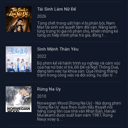
Tái Sinh Làm Nữ Đế
2026
Từng chết trong uất hận vì bị phản bội, Nam
Mạt tái sinh với quyết tâm đổi vận. Nàng lạnh
lùng trừng trị gia nô phản chủ, khiến những kẻ
từng ức hiếp mình phải trả giá, đồng t ...
Sinh Mệnh Thân Yêu
2022
Bộ phim kể về hành trình sự nghiệp và cảm xúc
của hai nữ bác sĩ trẻ, Đỗ Đế và Ngô Thông Duệ,
đang làm việc tại khoa sản. Qua những thăng
trầm trong công việc và đời sống, họ dần tr ...
Rừng Na Uy
2010
Norwegian Wood (Rừng Na Uy) - Nội dung phim
'Rừng Na Uy' dựa theo cuốn tiểu thuyết nổi
tiếng cùng tên của nhà văn Nhật Bản, Haruki
Murakami được xuất bản năm 1987, Rừng
Nauy xoay q ...