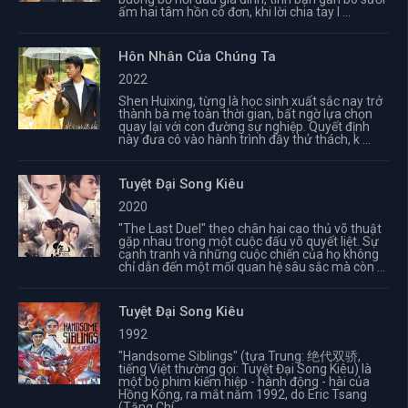
ấm hai tâm hồn cô đơn, khi lời chia tay l ...
Hôn Nhân Của Chúng Ta
2022
Shen Huixing, từng là học sinh xuất sắc nay trở
thành bà mẹ toàn thời gian, bất ngờ lựa chọn
quay lại với con đường sự nghiệp. Quyết định
này đưa cô vào hành trình đầy thử thách, k ...
Tuyệt Đại Song Kiêu
2020
"The Last Duel" theo chân hai cao thủ võ thuật
gặp nhau trong một cuộc đấu võ quyết liệt. Sự
cạnh tranh và những cuộc chiến của họ không
chỉ dẫn đến một mối quan hệ sâu sắc mà còn ...
Tuyệt Đại Song Kiêu
1992
"Handsome Siblings" (tựa Trung: 绝代双骄,
tiếng Việt thường gọi: Tuyệt Đại Song Kiêu) là
một bộ phim kiếm hiệp - hành động - hài của
Hồng Kông, ra mắt năm 1992, do Eric Tsang
(Tăng Chí ...