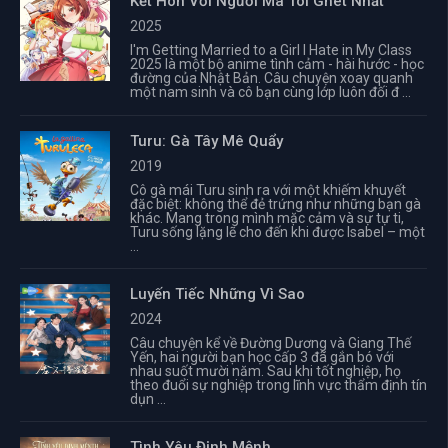
Kết Hôn Với Người Mà Tôi Ghét Nhất
2025
I'm Getting Married to a Girl I Hate in My Class
2025 là một bộ anime tình cảm - hài hước - học
đường của Nhật Bản. Câu chuyện xoay quanh
một nam sinh và cô bạn cùng lớp luôn đối đ ...
Turu: Gà Tây Mê Quẩy
2019
Cô gà mái Turu sinh ra với một khiếm khuyết
đặc biệt: không thể đẻ trứng như những bạn gà
khác. Mang trong mình mặc cảm và sự tự ti,
Turu sống lặng lẽ cho đến khi được Isabel – một
...
Luyến Tiếc Những Vì Sao
2024
Câu chuyện kể về Đường Dương và Giang Thế
Yến, hai người bạn học cấp 3 đã gắn bó với
nhau suốt mười năm. Sau khi tốt nghiệp, họ
theo đuổi sự nghiệp trong lĩnh vực thẩm định tín
dụn ...
Tình Yêu Định Mệnh