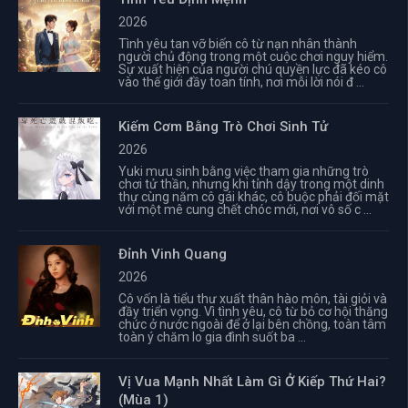
2026
Tình yêu tan vỡ biến cô từ nạn nhân thành
người chủ động trong một cuộc chơi nguy hiểm.
Sự xuất hiện của người chú quyền lực đã kéo cô
vào thế giới đầy toan tính, nơi mỗi lời nói đ ...
Kiếm Cơm Bằng Trò Chơi Sinh Tử
2026
Yuki mưu sinh bằng việc tham gia những trò
chơi tử thần, nhưng khi tỉnh dậy trong một dinh
thự cùng năm cô gái khác, cô buộc phải đối mặt
với một mê cung chết chóc mới, nơi vô số c ...
Đỉnh Vinh Quang
2026
Cô vốn là tiểu thư xuất thân hào môn, tài giỏi và
đầy triển vọng. Vì tình yêu, cô từ bỏ cơ hội thăng
chức ở nước ngoài để ở lại bên chồng, toàn tâm
toàn ý chăm lo gia đình suốt ba ...
Vị Vua Mạnh Nhất Làm Gì Ở Kiếp Thứ Hai?
(Mùa 1)