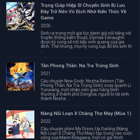
Trọng Giáp Hiệp Sĩ Chuyển Sinh Bị Lưu
Đày Trở Nên Vô Địch Nhờ Kiến Thức Về
Game
2026
Sinh ra trong một gia tộc danh giá nổi tiếng với
truyền thống kiếm thuật, Elymas Edvaughn
được kỳ vọng sẽ nối tiếp vinh quang của gia
đình. Thế nhưng, mọi hy vọng sụp đổ khi anh th
...
Tân Phong Thần: Na Tra Trùng Sinh
2021
Câu chuyện New Gods: Nezha Reborn (Tân
Phong Thần: Na Tra Trùng Sinh) xoay quanh Li
Yunxiang, một nhân viên giao hàng bình
thường ở thành phố Donghai, người bị tái sinh
thành Nezha ...
Nàng Nổi Loạn X Chàng Thợ May (Mùa 1)
2022
Câu chuyện phim My Dress-Up Darling (Nàng
Nổi Loạn X Chàng Thợ May) tập trung vào cuộc
sống của Marin Kitagawa, một cô gái thích