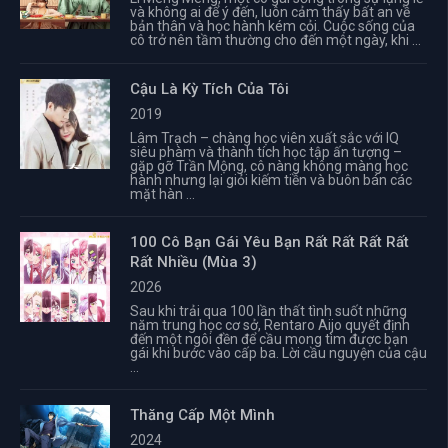
và không ai để ý đến, luôn cảm thấy bất an về
bản thân và học hành kém cỏi. Cuộc sống của
cô trở nên tầm thường cho đến một ngày, khi ...
Cậu Là Kỳ Tích Của Tôi
2019
Lâm Trạch – chàng học viên xuất sắc với IQ
siêu phàm và thành tích học tập ấn tượng –
gặp gỡ Trần Mộng, cô nàng không màng học
hành nhưng lại giỏi kiếm tiền và buôn bán các
mặt hàn ...
100 Cô Bạn Gái Yêu Bạn Rất Rất Rất Rất
Rất Nhiều (Mùa 3)
2026
Sau khi trải qua 100 lần thất tình suốt những
năm trung học cơ sở, Rentaro Aijo quyết định
đến một ngôi đền để cầu mong tìm được bạn
gái khi bước vào cấp ba. Lời cầu nguyện của cậu
...
Thăng Cấp Một Mình
2024