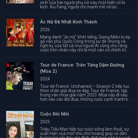
sinh của hai người phụ nữ sau một biến cố bi
kịch. Xiu Fang, người chị mạnh mẽ và lạc ...
Ác Nữ Đệ Nhất Kinh Thành
2026
Mang danh “ác nữ” khét tiếng, Giang Miên bị ép
gả vào phủ Quốc Công trong sự dè chừng và
nghi kỵ của tất cả mọi người.Ai cũng cho rằng
cuộc hôn nhân này chỉ là một ván cờ chính trị ...
Tour de France: Trên Từng Dặm Đường
(Mùa 2)
2024
Tour de France: Unchained – Season 2 tiếp tục
theo chân giải đua xe đạp Tour de France, tập
trung vào mùa giải năm 2023. Mùa này đi sâu
hơn vào các đội đua, những cuộc cạnh tranh k ...
Cuộc Đời Mới
2025
Triệu Tiểu Mạn tiếp tục cuộc sống làm thuê, sự
xuất hiện của một chú chó hoang giúp cô dần
buông bỏ nỗi đau gia đình, tình bạn gắn bó sưởi