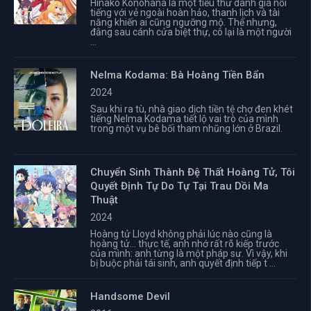
Hinako Konohana là một tiểu thư danh giá nổi
tiếng với vẻ ngoài hoàn hảo, thanh lịch và tài
năng khiến ai cũng ngưỡng mộ. Thế nhưng,
đằng sau cánh cửa biệt thự, cô lại là một người
...
Nelma Kodama: Bà Hoàng Tiền Bẩn
2024
Sau khi ra tù, nhà giao dịch tiền tệ chợ đen khét
tiếng Nelma Kodama tiết lộ vai trò của mình
trong một vụ bê bối tham nhũng lớn ở Brazil.
Chuyển Sinh Thành Đệ Thất Hoàng Tử, Tôi
Quyết Định Tự Do Tự Tại Trau Dồi Ma
Thuật
2024
Hoàng tử Lloyd không phải lúc nào cũng là
hoàng tử... thực tế, anh nhớ rất rõ kiếp trước
của mình: anh từng là một pháp sư. Vì vậy, khi
bị buộc phải tái sinh, anh quyết định tiếp t ...
Handsome Devil