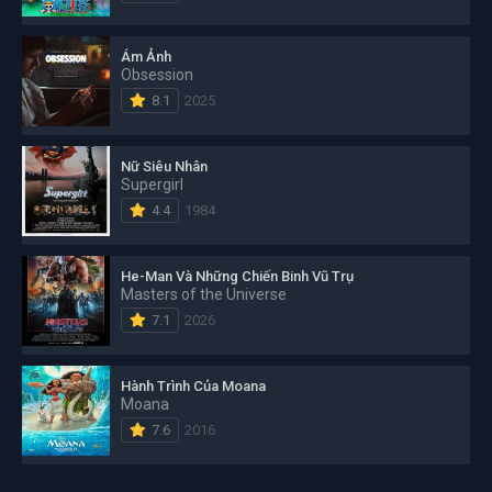
Ám Ảnh
Obsession
8.1
2025
Nữ Siêu Nhân
Supergirl
4.4
1984
He-Man Và Những Chiến Binh Vũ Trụ
Masters of the Universe
7.1
2026
Hành Trình Của Moana
Moana
7.6
2016