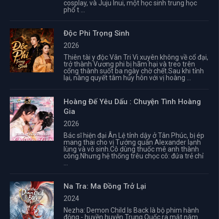
cosplay, và Juju Inui, một học sinh trung học
phổ t ...
Độc Phi Trọng Sinh
2026
Thiên tài y độc Vân Tri Vi xuyên không về cổ đại,
trở thành Vương phi bị hãm hại và treo trên
cổng thành suốt ba ngày chờ chết.Sau khi tỉnh
lại, nàng quyết tâm hủy hôn với vị hoàng ...
Hoàng Đế Yêu Dấu : Chuyện Tình Hoàng
Gia
2026
Bác sĩ hiện đại Ân Lệ tỉnh dậy ở Tân Phúc, bị ép
mang thai cho vị Tướng quân Alexander lạnh
lùng và vô sinh.Cô dùng thuốc mê anh thành
công.Nhưng hệ thống trêu chọc cô: đứa trẻ chỉ
...
Na Tra: Ma Đồng Trở Lại
2024
Nezha: Demon Child Is Back là bộ phim hành
động - huyền huyễn Trung Quốc ra mắt năm