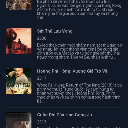
Bộ phim kể về một nhà văn mười sáu tuổi,
người bị cuốn vào thế giới ngầm của Hồng Kông
để tìm hiểu lý do anh trai mình tự tử. Khi cậu
khám phá thế giới buôn bán ma túy và những
thế ...
Sát Thủ Lưu Vong
2006
Exiled theo chân một nhóm năm sát thủ gắn bó
với nhau. Khi một thành viên tên Hòa cùng gia
đình trốn qua Macao và từ bỏ nghề sát thủ, hai
người trong nhóm, Hỏa và Ba, nhận lệnh từ ...
Hoàng Phi Hồng: Vương Giả Trở Về
2017
Wong Fei-Hung: Return of The King (2018) là bộ
phim võ thuật Trung Quốc lấy cảm hứng từ
nhân vật huyền thoại Hoàng Phi Hồng. Phim
theo chân vị võ sư chính nghĩa trong hành trình
bả ...
Cuộc Đời Của Han Gong Ju
2013