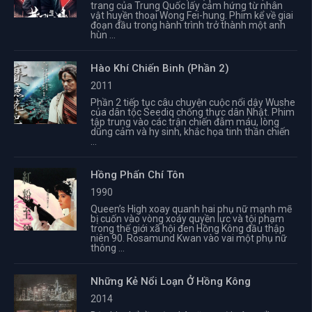
trang của Trung Quốc lấy cảm hứng từ nhân
vật huyền thoại Wong Fei-hung. Phim kể về giai
đoạn đầu trong hành trình trở thành một anh
hùn ...
Hào Khí Chiến Binh (Phần 2)
2011
Phần 2 tiếp tục câu chuyện cuộc nổi dậy Wushe
của dân tộc Seediq chống thực dân Nhật. Phim
tập trung vào các trận chiến đẫm máu, lòng
dũng cảm và hy sinh, khắc họa tinh thần chiến
...
Hồng Phấn Chí Tôn
1990
Queen’s High xoay quanh hai phụ nữ mạnh mẽ
bị cuốn vào vòng xoáy quyền lực và tội phạm
trong thế giới xã hội đen Hồng Kông đầu thập
niên 90. Rosamund Kwan vào vai một phụ nữ
thông ...
Những Kẻ Nổi Loạn Ở Hồng Kông
2014