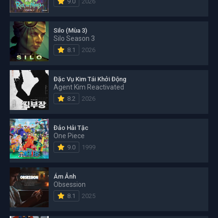
9.0
2026
Silo (Mùa 3)
Silo Season 3
8.1
2026
Đặc Vụ Kim Tái Khởi Động
Agent Kim Reactivated
8.2
2026
Đảo Hải Tặc
One Piece
9.0
1999
Ám Ảnh
Obsession
8.1
2025