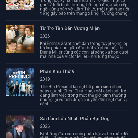
Trong học kỳ hai năm lớp 11, Tô Kiều, một cô
gái 17 tuổi bình thường, bất ngờ được sắp xếp
ngồi cùng bàn với Lâm Tử Lộ, một ngôi sao nổi
tiếng gây bão trên mạng xã hội. Tưởng chừng ...
Từ Tro Tàn Đến Vương Miện
2026
Khi Emma Grant chết dần trong tuyệt vọng, bị
bỏ lại phía sau giữa đói khát và phản bội, thì
Diana Miller cùng các con lại sống xa hoa dưới
mái nhà của Victor Miller—nơi từng thuộc ...
Phân Khu Thứ 9
2019
The 9th Precinct là một bộ phim siêu nhiên
xoay quanh Chen Chia-Hao, một cảnh sát trẻ
đang làm việc trong một thế giới bình thường
nhưng lại vô tình được chuyển đến một đơn vị
cảnh ...
Sai Lầm Lớn Nhất: Phản Bội Ông
2026
Bị những đứa con nuôi phản bội và bỏ mặc đến