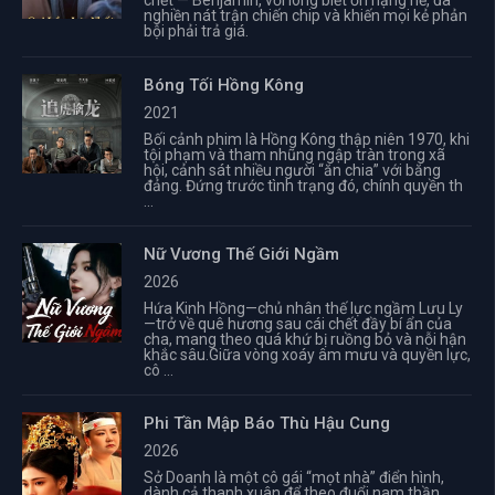
chết — Benjamin, với lòng biết ơn nặng nề, đã
nghiền nát trận chiến chip và khiến mọi kẻ phản
bội phải trả giá.
Bóng Tối Hồng Kông
2021
Bối cảnh phim là Hồng Kông thập niên 1970, khi
tội phạm và tham nhũng ngập tràn trong xã
hội, cảnh sát nhiều người “ăn chia” với băng
đảng. Đứng trước tình trạng đó, chính quyền th
...
Nữ Vương Thế Giới Ngầm
2026
Hứa Kinh Hồng—chủ nhân thế lực ngầm Lưu Ly
—trở về quê hương sau cái chết đầy bí ẩn của
cha, mang theo quá khứ bị ruồng bỏ và nỗi hận
khắc sâu.Giữa vòng xoáy âm mưu và quyền lực,
cô ...
Phi Tần Mập Báo Thù Hậu Cung
2026
Sở Doanh là một cô gái “mọt nhà” điển hình,
dành cả thanh xuân để theo đuổi nam thần