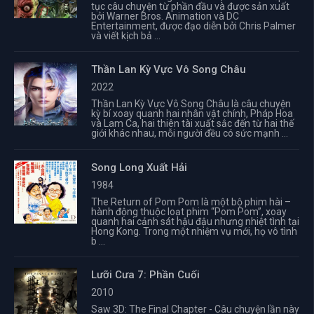
tục câu chuyện từ phần đầu và được sản xuất
bởi Warner Bros. Animation và DC
Entertainment, được đạo diễn bởi Chris Palmer
và viết kịch bả ...
Thần Lan Kỳ Vực Vô Song Châu
2022
Thần Lan Kỳ Vực Vô Song Châu là câu chuyện
kỳ bí xoay quanh hai nhân vật chính, Pháp Hoa
và Lam Ca, hai thiên tài xuất sắc đến từ hai thế
giới khác nhau, mỗi người đều có sức mạnh ...
Song Long Xuất Hải
1984
The Return of Pom Pom là một bộ phim hài –
hành động thuộc loạt phim “Pom Pom”, xoay
quanh hai cảnh sát hậu đậu nhưng nhiệt tình tại
Hong Kong. Trong một nhiệm vụ mới, họ vô tình
b ...
Lưỡi Cưa 7: Phần Cuối
2010
Saw 3D: The Final Chapter - Câu chuyện lần này