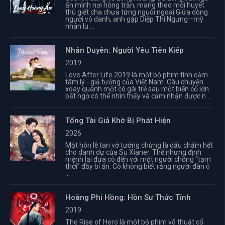
ẩn mình nơi hồng trần, mang theo mối huyết
thù giết cha chưa từng nguôi ngoai.Giữa dòng
người vô danh, anh gặp Diệp Thi Ngưng—mỹ
nhân lu ...
Nhân Duyên: Người Yêu Tiên Kiếp
2019
Love After Life 2019 là một bộ phim tình cảm -
tâm lý - giả tưởng của Việt Nam. Câu chuyện
xoay quanh một cô gái trẻ sau một biến cố lớn
bất ngờ có thể nhìn thấy và cảm nhận được n ...
Tổng Tài Giả Khờ Bị Phát Hiện
2026
Một hôn lễ tan vỡ tưởng chừng là dấu chấm hết
cho danh dự của Su Xianer. Thế nhưng định
mệnh lại đưa cô đến với một người chồng “tạm
thời” đầy bí ẩn. Cô không biết rằng người đàn ô
...
Hoàng Phi Hồng: Hồn Sư Thức Tỉnh
2019
The Rise of Hero là một bộ phim võ thuật cổ