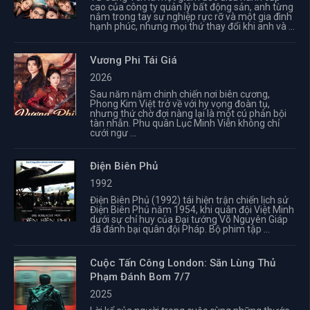
cao của công ty quản lý bất động sản, anh từng
nắm trong tay sự nghiệp rực rỡ và một gia đình
hạnh phúc, nhưng mọi thứ thay đổi khi anh và ...
Vương Phi Tái Giá
2026
Sau năm năm chinh chiến nơi biên cương,
Phong Kim Việt trở về với hy vọng đoàn tụ,
nhưng thứ chờ đợi nàng lại là một cú phản bội
tàn nhẫn. Phu quân Lục Minh Viễn không chỉ
cưới ngư ...
Điện Biên Phủ
1992
Điện Biên Phủ (1992) tái hiện trận chiến lịch sử
Điện Biên Phủ năm 1954, khi quân đội Việt Minh
dưới sự chỉ huy của Đại tướng Võ Nguyên Giáp
đã đánh bại quân đội Pháp. Bộ phim tập ...
Cuộc Tấn Công London: Săn Lùng Thủ
Phạm Đánh Bom 7/7
2025