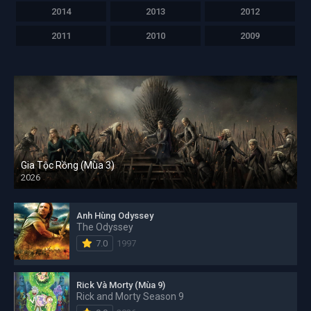
2014
2013
2012
2011
2010
2009
Gia Tộc Rồng (Mùa 3)
2026
Anh Hùng Odyssey
The Odyssey
7.0
1997
Rick Và Morty (Mùa 9)
Rick and Morty Season 9