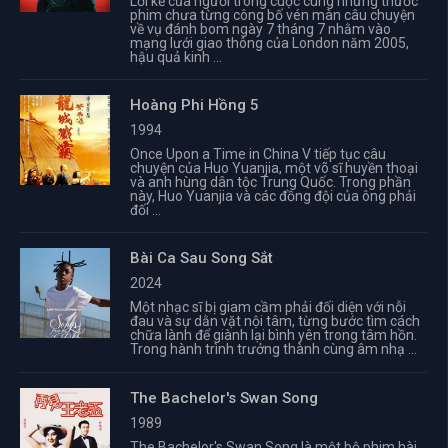
Lời kể của người trong cuộc cùng những thước
phim chưa từng công bố vén màn câu chuyện
về vụ đánh bom ngày 7 tháng 7 nhằm vào
mạng lưới giao thông của London năm 2005,
hậu quả kinh ...
Hoàng Phi Hồng 5
1994
Once Upon a Time in China V tiếp tục câu
chuyện của Huo Yuanjia, một võ sĩ huyền thoại
và anh hùng dân tộc Trung Quốc. Trong phần
này, Huo Yuanjia và các đồng đội của ông phải
đối ...
Bài Ca Sau Song Sắt
2024
Một nhạc sĩ bị giam cầm phải đối diện với nỗi
đau và sự dằn vặt nội tâm, từng bước tìm cách
chữa lành để giành lại bình yên trong tâm hồn.
Trong hành trình trưởng thành cùng âm nhạ ...
The Bachelor's Swan Song
1989
The Bachelor's Swan Song là một bộ phim hài