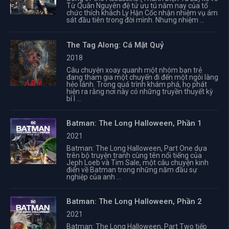
Từ Quân Nguyên đệ tử ưu tú năm nay của tổ
chức thích khách Ly Hận Cốc nhận nhiệm vụ ám
sát đầu tiên trong đời mình. Nhưng nhiệm ...
The Tag Along: Cá Mặt Quỷ
2018
Câu chuyện xoay quanh một nhóm bạn trẻ
đang tham gia một chuyến đi đến một ngôi làng
hẻo lánh. Trong quá trình khám phá, họ phát
hiện ra rằng nơi này có những truyền thuyết kỳ
bí l ...
Batman: The Long Halloween, Phần 1
2021
Batman: The Long Halloween, Part One dựa
trên bộ truyện tranh cùng tên nổi tiếng của
Jeph Loeb và Tim Sale, một câu chuyện kinh
điển về Batman trong những năm đầu sự
nghiệp của anh ...
Batman: The Long Halloween, Phần 2
2021
Batman: The Long Halloween, Part Two tiếp