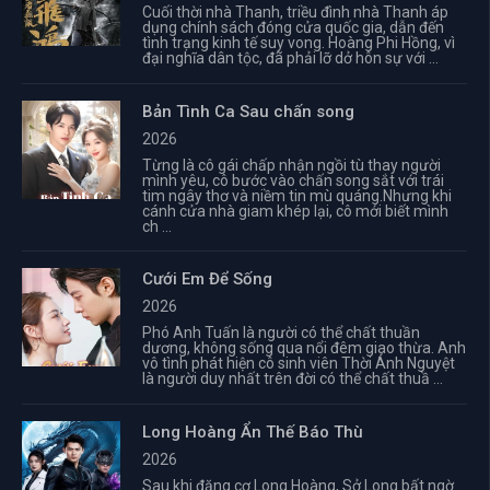
Cuối thời nhà Thanh, triều đình nhà Thanh áp
dụng chính sách đóng cửa quốc gia, dẫn đến
tình trạng kinh tế suy vong. Hoàng Phi Hồng, vì
đại nghĩa dân tộc, đã phải lỡ dở hôn sự với ...
Bản Tình Ca Sau chấn song
2026
Từng là cô gái chấp nhận ngồi tù thay người
mình yêu, cô bước vào chấn song sắt với trái
tim ngây thơ và niềm tin mù quáng.Nhưng khi
cánh cửa nhà giam khép lại, cô mới biết mình
ch ...
Cưới Em Để Sống
2026
Phó Anh Tuấn là người có thể chất thuần
dương, không sống qua nổi đêm giao thừa. Anh
vô tình phát hiện cô sinh viên Thời Ánh Nguyệt
là người duy nhất trên đời có thể chất thuầ ...
Long Hoàng Ẩn Thế Báo Thù
2026
Sau khi đăng cơ Long Hoàng, Sở Long bất ngờ