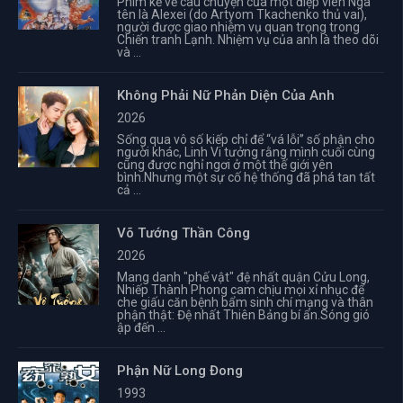
Phim kể về câu chuyện của một điệp viên Nga
tên là Alexei (do Artyom Tkachenko thủ vai),
người được giao nhiệm vụ quan trọng trong
Chiến tranh Lạnh. Nhiệm vụ của anh là theo dõi
và ...
Không Phải Nữ Phản Diện Của Anh
2026
Sống qua vô số kiếp chỉ để “vá lỗi” số phận cho
người khác, Linh Vi tưởng rằng mình cuối cùng
cũng được nghỉ ngơi ở một thế giới yên
bình.Nhưng một sự cố hệ thống đã phá tan tất
cả ...
Võ Tướng Thần Công
2026
Mang danh "phế vật" đệ nhất quận Cửu Long,
Nhiếp Thành Phong cam chịu mọi xỉ nhục để
che giấu căn bệnh bẩm sinh chí mạng và thân
phận thật: Đệ nhất Thiên Bảng bí ẩn.Sóng gió
ập đến ...
Phận Nữ Long Đong
1993