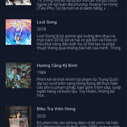
19, trong thời kỳ xung đột với các thế lực nước
ngoài và nội loạn địa phương. Huang Fei-hong
(Tiêu Phu Tử) là một võ sĩ danh tiếng, v ...
Lost Song
2018
Lost Song là bộ anime giả tưởng âm nhạc ra
mắt năm 2018, kể về hai cô gái Rin và Finis sở
hữu khả năng đặc biệt: họ có thể tạo ra phép
thuật thông qua những bài hát của mình. Trong
...
Hương Cảng Kỳ Binh
1984
Phim kể về một nhóm tội phạm từ Trung Quốc
đại lục vượt biên sang Hong Kong để thực hiện
các phi vụ phạm pháp, bao gồm trộm cắp, cướp
ngân hàng và buôn lậu. Tuy nhiên, những kế
hoạ ...
Điều Tra Viên Hong
2026
Bộ phim hài văn phòng đậm chất retro tái hiện
bầu không khí cuối thập niên 1990, xoay quanh