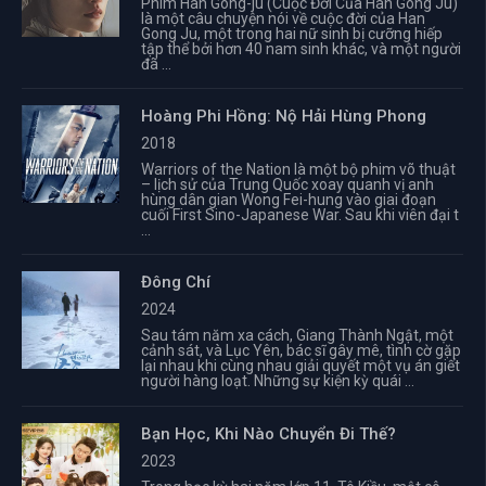
Phim Han Gong-ju (Cuộc Đời Của Han Gong Ju)
là một câu chuyện nói về cuộc đời của Han
Gong Ju, một trong hai nữ sinh bị cưỡng hiếp
tập thể bởi hơn 40 nam sinh khác, và một người
đã ...
Hoàng Phi Hồng: Nộ Hải Hùng Phong
2018
Warriors of the Nation là một bộ phim võ thuật
– lịch sử của Trung Quốc xoay quanh vị anh
hùng dân gian Wong Fei-hung vào giai đoạn
cuối First Sino-Japanese War. Sau khi viên đại t
...
Đông Chí
2024
Sau tám năm xa cách, Giang Thành Ngật, một
cảnh sát, và Lục Yên, bác sĩ gây mê, tình cờ gặp
lại nhau khi cùng nhau giải quyết một vụ án giết
người hàng loạt. Những sự kiện kỳ quái ...
Bạn Học, Khi Nào Chuyển Đi Thế?
2023