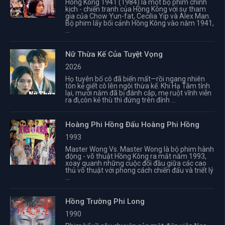
Hong Kong 1941 (1984) là một bộ phim chính
kịch - chiến tranh của Hồng Kông với sự tham
gia của Chow Yun-fat, Cecilia Yip và Alex Man.
Bộ phim lấy bối cảnh Hồng Kông vào năm 1941,
...
Nữ Thừa Kế Của Tuyệt Vọng
2026
Họ tuyên bố cô đã biến mất—rồi ngang nhiên
tôn kẻ giết cô lên ngôi thừa kế. Khi Hạ Tâm tỉnh
lại, mười năm đã bị đánh cắp, mẹ ruột vĩnh viễn
ra đi,còn kẻ thù thì đứng trên đỉnh ...
Hoàng Phi Hồng Đấu Hoàng Phi Hồng
1993
Master Wong Vs. Master Wong là bộ phim hành
động - võ thuật Hồng Kông ra mắt năm 1993,
xoay quanh những cuộc đối đầu giữa các cao
thủ võ thuật với phong cách chiến đấu và triết lý
...
Hồng Trường Phi Long
1990