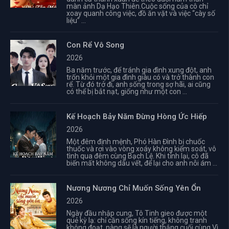
màn ảnh Dạ Hạo Thiên.Cuộc sống của cô chỉ
xoay quanh công việc, đồ ăn vặt và việc “cày số
liệu” ...
Con Rể Vô Song
2026
Ba năm trước, để tránh gia đình xung đột, anh
trốn khỏi một gia đình giàu có và trở thành con
rể. Từ đó trở đi, anh sống trong sợ hãi, ai cũng
có thể bị bắt nạt, giống như một con ...
Kế Hoạch Bảy Năm Đừng Hòng Ức Hiếp
2026
Một đêm định mệnh, Phó Hàn Đình bị chuốc
thuốc và rơi vào vòng xoáy không kiểm soát, vô
tình qua đêm cùng Bạch Lệ. Khi tỉnh lại, cô đã
biến mất không dấu vết, để lại cho anh nỗi ám ...
Nương Nương Chỉ Muốn Sống Yên Ổn
2026
Ngày đầu nhập cung, Tô Tinh gieo được một
quẻ kỳ lạ: chỉ cần sống kín tiếng, không tranh
không đoạt, nàng sẽ là người thắng cuối cùng.Vì