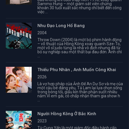
Sammo Hung – một giám sát viên chứng
khoán 30 tuổi xuất sắc nhưng chỉ biết đến công
việc ...
Nhu Đạo Long Hổ Bang
2004
Throw Down (2004) là một bộ phim hành động
– võ thuật của Hồng Kông xoay quanh Sze-To,
một võ sĩ judo từng là nhà vô địch nhưng đã từ
bỏ sự nghiệp sau một thất bại đau đớn. Anh chì
...
Thiếu Phu Nhân , Anh Muốn Công Khai
2026
Là vợ hợp pháp của Ảnh Đế An Dư Sơ và mẹ của
một cậu bé đáng yêu, Tả Lam lại lựa chọn sống
trong bóng tối, giấu kín thân phận suốt nhiều
năm.Vì em gái, cô chấp nhận tham gia show h
...
Người Hồng Kông Ở Bắc Kinh
2023
Từ Cung Yến là một giám đốc điều hành cấp