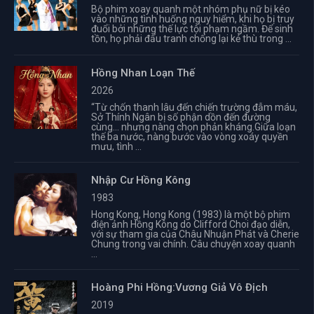
Bộ phim xoay quanh một nhóm phụ nữ bị kéo
vào những tình huống nguy hiểm, khi họ bị truy
đuổi bởi những thế lực tội phạm ngầm. Để sinh
tồn, họ phải đấu tranh chống lại kẻ thù trong ...
Hồng Nhan Loạn Thế
2026
“Từ chốn thanh lâu đến chiến trường đẫm máu,
Sở Thính Ngân bị số phận dồn đến đường
cùng… nhưng nàng chọn phản kháng.Giữa loạn
thế ba nước, nàng bước vào vòng xoáy quyền
mưu, tình ...
Nhập Cư Hồng Kông
1983
Hong Kong, Hong Kong (1983) là một bộ phim
điện ảnh Hồng Kông do Clifford Choi đạo diễn,
với sự tham gia của Châu Nhuận Phát và Cherie
Chung trong vai chính. Câu chuyện xoay quanh
...
Hoàng Phi Hồng:Vương Giả Vô Địch
2019