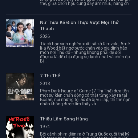
thế, giữa chốn hậu cung đầy âm mưu, nàng ch
...
Nữ Thừa Kế Đích Thực Vượt Mọi Thử
Thách
2026
Từ cô học sinh nghèo xuất sắc ở Rimvale, Amê-
li-a Wood bất ngờ bước chân vào gia đình hào
môn nơi Thủ đô—nhưng không phải để đổi
đời,mà là để chịu đựng sự lạnh nhạt và chèn ép.
Bị ...
7 Thi Thể
2018
Phim Dark Figure of Crime (7 Thi Thể) dựa tên
một sự kiện chấn động có thật từng xảy ra tại
Busan, nơi những tội ác đã bị vùi lấp, thi thể nạn
nhân không được tìm thấy và ...
Thiếu Lâm Song Hùng
1974
Bối cảnh phim diễn ra ở Trung Quốc cuối thế kỷ