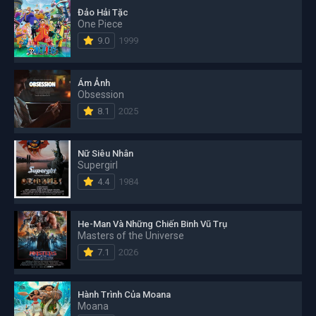
Đảo Hải Tặc
One Piece
9.0
1999
Ám Ảnh
Obsession
8.1
2025
Nữ Siêu Nhân
Supergirl
4.4
1984
He-Man Và Những Chiến Binh Vũ Trụ
Masters of the Universe
7.1
2026
Hành Trình Của Moana
Moana