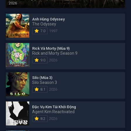
2026
Anh Hùng Odyssey
The Odyssey
7.0
1997
Rick Và Morty (Mùa 9)
Rick and Morty Season 9
9.0
2026
Silo (Mùa 3)
Silo Season 3
8.1
2026
Đặc Vụ Kim Tái Khởi Động
Agent Kim Reactivated
8.2
2026