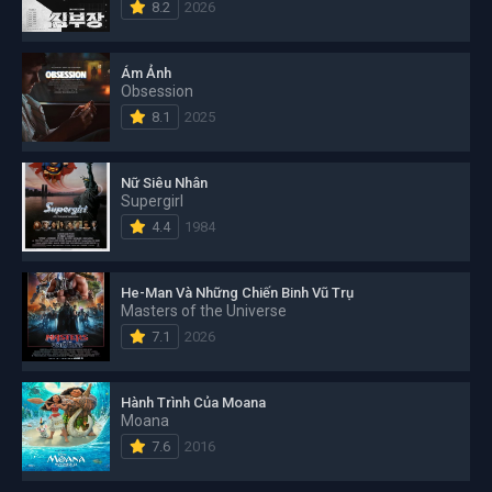
8.2
2026
Ám Ảnh
Obsession
8.1
2025
Nữ Siêu Nhân
Supergirl
4.4
1984
He-Man Và Những Chiến Binh Vũ Trụ
Masters of the Universe
7.1
2026
Hành Trình Của Moana
Moana
7.6
2016