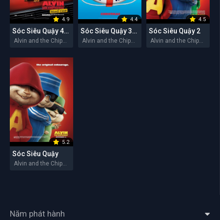
4.9
4.4
4.5
Sóc Siêu Quậy 4: Sóc Chuột Du Hí
Sóc Siêu Quậy 3: Trên Đảo Hoang
Sóc Siêu Quậy 2
Alvin and the Chipmunks: The Road Chip 2015
Alvin and the Chipmunks: Chipwrecked 2011
Alvin and the Chipmunks: The Squeakquel 2009
5.2
Sóc Siêu Quậy
Alvin and the Chipmunks 2007
Năm phát hành