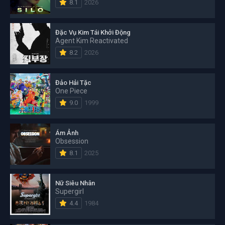
8.1
2026
Đặc Vụ Kim Tái Khởi Động
Agent Kim Reactivated
8.2
2026
Đảo Hải Tặc
One Piece
9.0
1999
Ám Ảnh
Obsession
8.1
2025
Nữ Siêu Nhân
Supergirl
4.4
1984