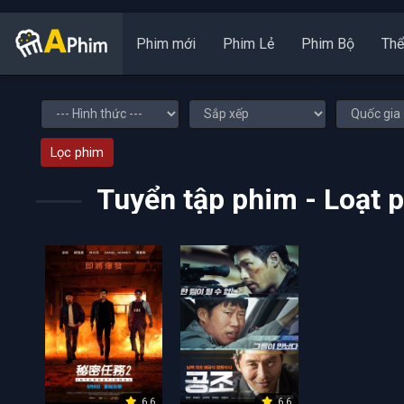
Phim mới
Phim Lẻ
Phim Bộ
Thể
Lọc phim
Tuyển tập phim - Loạt 
6.6
6.6