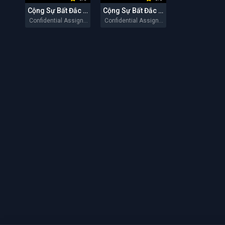
Cộng Sự Bất Đắc Dĩ 2: Đặc Vụ Xuyên Quốc Gia
Cộng Sự Bất Đắc Dĩ
Confidential Assignment 2: International 2022
Confidential Assignment 2017