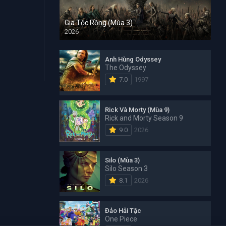
Gia Tộc Rồng (Mùa 3)
2026
Anh Hùng Odyssey
The Odyssey
7.0
1997
Rick Và Morty (Mùa 9)
Rick and Morty Season 9
9.0
2026
Silo (Mùa 3)
Silo Season 3
8.1
2026
Đảo Hải Tặc
One Piece