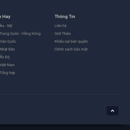
9.0
1999
m Hay
Thông Tin
Đặc Vụ Kim Tái Khởi Động
Agent Kim Reactivated
Âu - Mỹ
Liên hệ
8.2
2026
Trung Quốc - Hồng Kông
Giới Thiệu
 Hàn Quốc
Khiếu nại bản quyền
Nhật Bản
Chính sách bảo mật
Ám Ảnh
Obsession
 Ấn Độ
8.1
2025
Việt Nam
 Tổng hợp
Nữ Siêu Nhân
Supergirl
4.4
1984
He-Man Và Những Chiến Binh Vũ Trụ
Masters of the Universe
7.1
2026