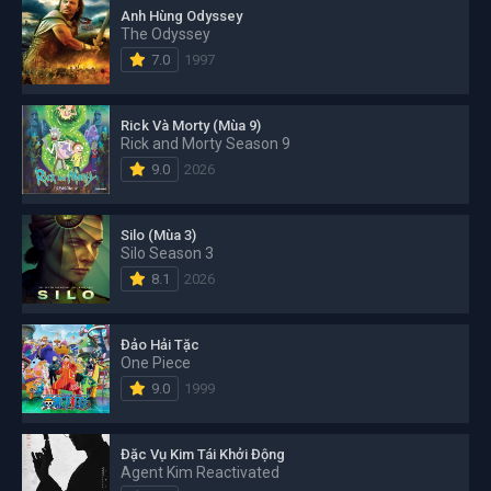
Anh Hùng Odyssey
The Odyssey
7.0
1997
Rick Và Morty (Mùa 9)
Rick and Morty Season 9
9.0
2026
Silo (Mùa 3)
Silo Season 3
8.1
2026
Đảo Hải Tặc
One Piece
9.0
1999
Đặc Vụ Kim Tái Khởi Động
Agent Kim Reactivated