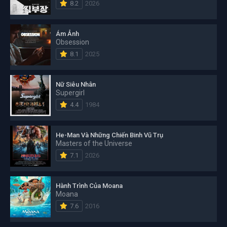
8.2
2026
Ám Ảnh
Obsession
8.1
2025
Nữ Siêu Nhân
Supergirl
4.4
1984
He-Man Và Những Chiến Binh Vũ Trụ
Masters of the Universe
7.1
2026
Hành Trình Của Moana
Moana
7.6
2016