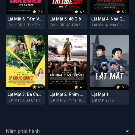
7.3
6.5
5.7
Lật Mặt 6: Tấm Vé Định Mệnh
Lật Mặt 5: 48 Giờ
Lật Mặt 4: Nhà Có Khách
Face Off 6: The Ticket of Destiny 2023
Face Off: 48H 2021
Lat Mat 4: Nha Co Khach 2019
6.6
4.6
5.9
Lật Mặt 3: Ba Chàng Khuyết
Lật Mặt 2: Phim Trường
Lật Mặt 1
Lat Mat 3: Ba Chang Khuyet 2018
Lat Mat 2: Phim Truong 2016
Lat Mat 2015
Năm phát hành