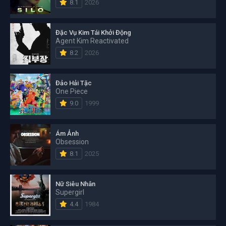
8.1
2026
Đặc Vụ Kim Tái Khởi Động
Agent Kim Reactivated
8.2
2026
Đảo Hải Tặc
One Piece
9.0
1999
Ám Ảnh
Obsession
8.1
2025
Nữ Siêu Nhân
Supergirl
4.4
1984