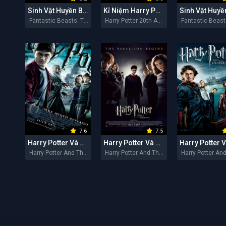
Sinh Vật Huyền Bí: Những Bí Mật Của Dumbledore
Kỉ Niệm Harry Potter 20 Năm: Trở Lại Hogwarts
Fantastic Beasts: The Secrets of Dumbledore 2022
Harry Potter 20th Anniversary: Return to Hogwarts 2022
7.6
7.5
Harry Potter Và Hoàng Tử Lai
Harry Potter Và Hội Phượng Hoàng
Harry Potter And The Half-Blood Prince 2009
Harry Potter And The Order Of The Phoenix 2007