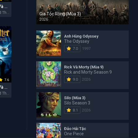
Harry Potter Và Bảo Bối Tử Thần - Phần 1
Harry Potter And The Deathly Hallows: Part 1 2010
Gia Tộc Rồng (Mùa 3)
2026
Anh Hùng Odyssey
The Odyssey
7.0
1997
Rick Và Morty (Mùa 9)
Rick and Morty Season 9
9.0
2026
7.6
Harry Potter Và Hòn Đá Phù thủy
Harry Potter And The Sorcerer's Stone 2001
Silo (Mùa 3)
Silo Season 3
8.1
2026
Đảo Hải Tặc
One Piece