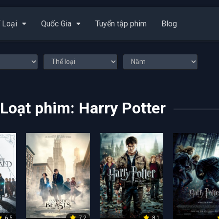
 Loại
Quốc Gia
Tuyển tập phim
Blog
Loạt phim: Harry Potter
6.5
7.2
8.1