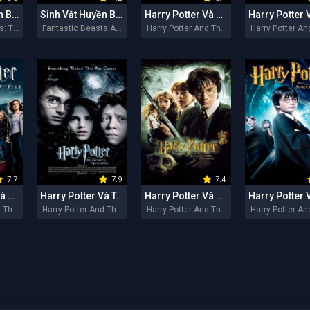
Sinh Vật Huyền Bí: Tội Ác Của Grindelwald
Sinh Vật Huyền Bí Và Nơi Tìm Ra Chúng
Harry Potter Và Bảo Bối Tử Thần - Phần 2
Fantastic Beasts: The Crimes of Grindelwald 2018
Fantastic Beasts And Where To Find Them 2016
Harry Potter And The Deathly Hallows: Part 2 2011
7.7
7.9
7.4
Harry Potter Và Chiếc Cốc Lửa
Harry Potter Và Tên Tù Nhân Ngục Azkaban
Harry Potter Và Phòng Chứa Bí mật
Harry Potter And The Goblet Of Fire 2005
Harry Potter And The Prisoner Of Azkaban 2004
Harry Potter And The Chamber Of Secrets 2002