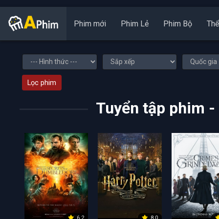
Phim mới
Phim Lẻ
Phim Bộ
Thể
Lọc phim
Tuyển tập phim - 
6.2
8.0