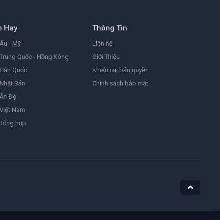
9.0
1999
m Hay
Thông Tin
Đặc Vụ Kim Tái Khởi Động
Agent Kim Reactivated
Âu - Mỹ
Liên hệ
8.2
2026
Trung Quốc - Hồng Kông
Giới Thiệu
 Hàn Quốc
Khiếu nại bản quyền
Nhật Bản
Chính sách bảo mật
Ám Ảnh
Obsession
 Ấn Độ
8.1
2025
Việt Nam
 Tổng hợp
Nữ Siêu Nhân
Supergirl
4.4
1984
He-Man Và Những Chiến Binh Vũ Trụ
Masters of the Universe
7.1
2026