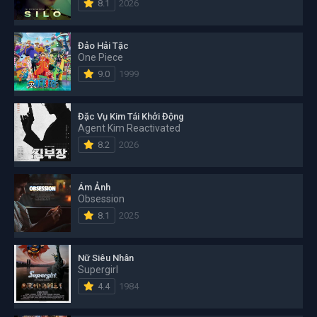
8.1
2026
Đảo Hải Tặc
One Piece
9.0
1999
Đặc Vụ Kim Tái Khởi Động
Agent Kim Reactivated
8.2
2026
Ám Ảnh
Obsession
8.1
2025
Nữ Siêu Nhân
Supergirl
4.4
1984