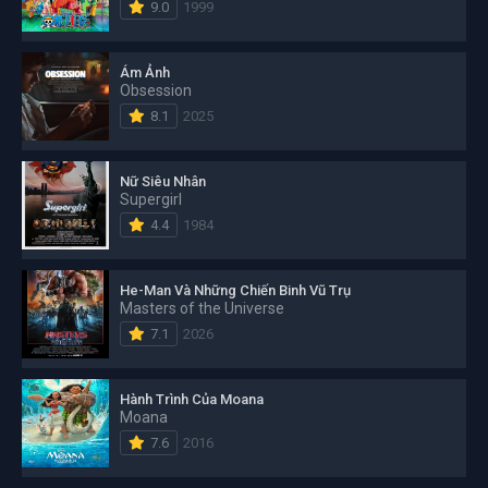
9.0
1999
Ám Ảnh
Obsession
8.1
2025
Nữ Siêu Nhân
Supergirl
4.4
1984
He-Man Và Những Chiến Binh Vũ Trụ
Masters of the Universe
7.1
2026
Hành Trình Của Moana
Moana
7.6
2016