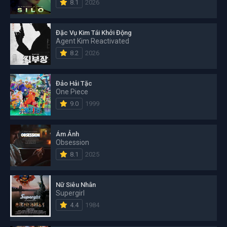
8.1
2026
Đặc Vụ Kim Tái Khởi Động
Agent Kim Reactivated
8.2
2026
Đảo Hải Tặc
One Piece
9.0
1999
Ám Ảnh
Obsession
8.1
2025
Nữ Siêu Nhân
Supergirl
4.4
1984