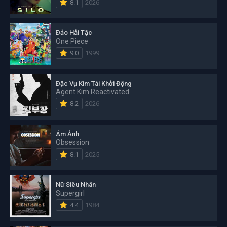
8.1
2026
Đảo Hải Tặc
One Piece
9.0
1999
Đặc Vụ Kim Tái Khởi Động
Agent Kim Reactivated
8.2
2026
Ám Ảnh
Obsession
8.1
2025
Nữ Siêu Nhân
Supergirl
4.4
1984