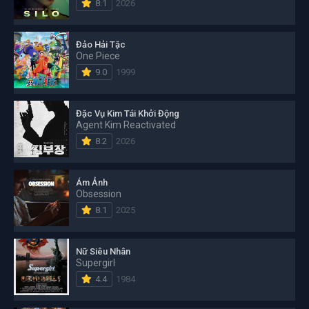
8.1
2026
Đảo Hải Tặc
One Piece
9.0
1999
Đặc Vụ Kim Tái Khởi Động
Agent Kim Reactivated
8.2
2026
Ám Ảnh
Obsession
8.1
2025
Nữ Siêu Nhân
Supergirl
4.4
1984