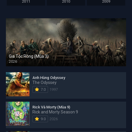
2011
2010
2009
Gia Tộc Rồng (Mùa 3)
2026
Anh Hùng Odyssey
The Odyssey
7.0
1997
Rick Và Morty (Mùa 9)
Rick and Morty Season 9
9.0
2026