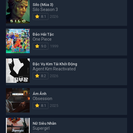
Silo (Mùa 3)
Silo Season 3
8.1
2026
Đảo Hải Tặc
One Piece
9.0
1999
Đặc Vụ Kim Tái Khởi Động
Agent Kim Reactivated
8.2
2026
Ám Ảnh
Obsession
8.1
2025
Nữ Siêu Nhân
Supergirl