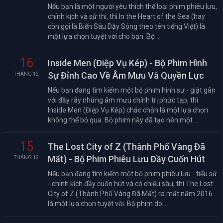
Nếu bạn là một người yêu thích thể loại phim phiêu lưu,
chính kịch và sử thi, thì In the Heart of the Sea (hay
còn gọi là Biển Sâu Dậy Sóng theo tên tiếng Việt) là
một lựa chọn tuyệt vời cho bạn. Bộ ...
16
Inside Men (Điệp Vụ Kép) - Bộ Phim Hình
Sự Đỉnh Cao Về Âm Mưu Và Quyền Lực
THÁNG 12
Nếu bạn đang tìm kiếm một bộ phim hình sự - giật gân
với đầy rẫy những âm mưu chính trị phức tạp, thì
Inside Men (Điệp Vụ Kép) chắc chắn là một lựa chọn
không thể bỏ qua. Bộ phim này đã tạo nên một ...
15
The Lost City of Z (Thành Phố Vàng Đã
Mất) - Bộ Phim Phiêu Lưu Đầy Cuốn Hút
THÁNG 12
Nếu bạn đang tìm kiếm một bộ phim phiêu lưu - tiểu sử
- chính kịch đầy cuốn hút và có chiều sâu, thì The Lost
City of Z (Thành Phố Vàng Đã Mất) ra mắt năm 2016
là một lựa chọn tuyệt vời. Bộ phim do ...