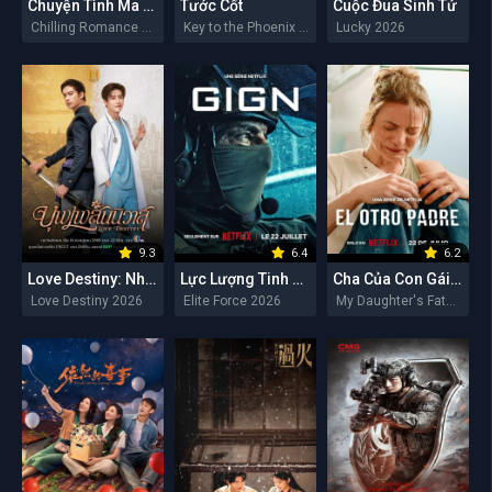
Chuyện Tình Ma Quái
Tước Cốt
Cuộc Đua Sinh Tử
Chilling Romance 2026
Key to the Phoenix Heart 2026
Lucky 2026
9.3
6.4
6.2
Love Destiny: Nhân Duyên Tiền Định
Lực Lượng Tinh Nhuệ
Cha Của Con Gái Tôi
Love Destiny 2026
Elite Force 2026
My Daughter's Father 2026