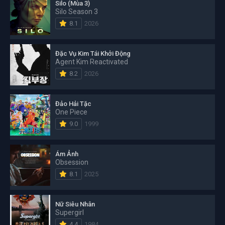
Silo (Mùa 3)
Silo Season 3
8.1
2026
Đặc Vụ Kim Tái Khởi Động
Agent Kim Reactivated
8.2
2026
Đảo Hải Tặc
One Piece
9.0
1999
Ám Ảnh
Obsession
8.1
2025
Nữ Siêu Nhân
Supergirl
4.4
1984