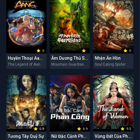
0
0
Huyền Thoại Aang: Tiết Khí Sư Cuối Cùng
Âm Dương Thủ Sơn Nhân
Nhện Ăn Hồn
The Legend of Aang: The Last Airbender 2026
Mountain Guardians 2026
Soul Eating Spider 2026
6.8
6.9
9.5
Tương Tây Quỷ Sự
Nữ Đặc Cảnh Phản Công
Vùng Đất Của Phụ Nữ