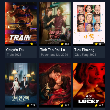
8.3
8.1
Chuyến Tàu
Tỉnh Táo Rồi, Lookpeach
Tiểu Phương
Train 2026
Peach and Me 2026
Xiao Fang 2026
7.5
8.2
6.5