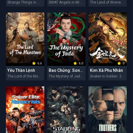
Strange Things in Western Hunan 2026
SWAT Angels in Mission 2026
The Land of Women 2026
6.6
6.0
0
Yêu Thần Lệnh
Bao Chửng: Song Ngư Quỷ Sự
Kim Xà Phu Nhân
The Lord of the Monsters 2026
The Mystery of Jade 2026
Snaker in Golden 2026