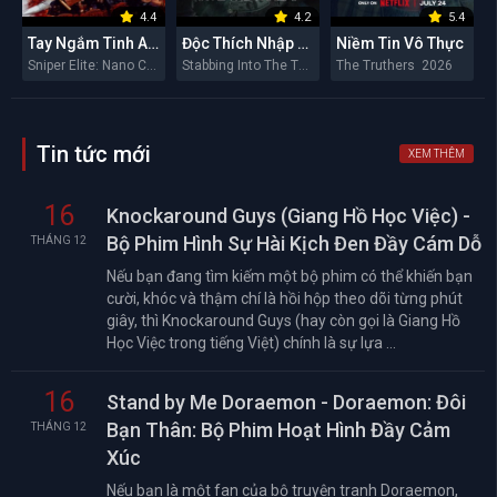
4.4
4.2
5.4
Tay Ngắm Tinh Anh: Nguy Cơ Nano
Độc Thích Nhập Hầu
Niềm Tin Vô Thực
Sniper Elite: Nano Crisis 2026
Stabbing Into The Throat 2026
The Truthers 2026
Tin tức mới
XEM THÊM
16
Knockaround Guys (Giang Hồ Học Việc) -
Bộ Phim Hình Sự Hài Kịch Đen Đầy Cám Dỗ
THÁNG 12
Nếu bạn đang tìm kiếm một bộ phim có thể khiến bạn
cười, khóc và thậm chí là hồi hộp theo dõi từng phút
giây, thì Knockaround Guys (hay còn gọi là Giang Hồ
Học Việc trong tiếng Việt) chính là sự lựa ...
16
Stand by Me Doraemon - Doraemon: Đôi
Bạn Thân: Bộ Phim Hoạt Hình Đầy Cảm
THÁNG 12
Xúc
Nếu bạn là một fan của bộ truyện tranh Doraemon,