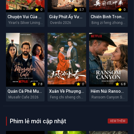
0
5.7
0
Chuyện Vui Của Y Nhiên
Giây Phút Ấy Vượt Giới Hạn
Chiến Binh Trong Gió
Yiran's Silver Linings 2026
Overdo 2026
Bing zi feng zhong lai 2026
7.8
0
6.8
Quán Cà Phê Musafir
Xuân Về Phượng Trì
Hẻm Núi Ransom (Mùa 2)
Musafir Cafe 2026
Feng chi sheng chun 2026
Ransom Canyon Season 2 2026
Phim lẻ mới cập nhật
XEM THÊM