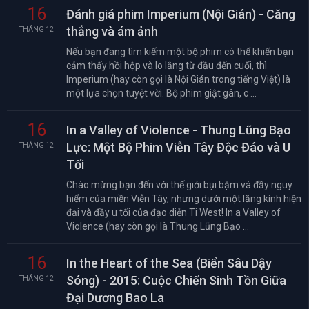
16
Đánh giá phim Imperium (Nội Gián) - Căng
thẳng và ám ảnh
THÁNG 12
Nếu bạn đang tìm kiếm một bộ phim có thể khiến bạn
cảm thấy hồi hộp và lo lắng từ đầu đến cuối, thì
Imperium (hay còn gọi là Nội Gián trong tiếng Việt) là
một lựa chọn tuyệt vời. Bộ phim giật gân, c ...
16
In a Valley of Violence - Thung Lũng Bạo
Lực: Một Bộ Phim Viễn Tây Độc Đáo và U
THÁNG 12
Tối
Chào mừng bạn đến với thế giới bụi bặm và đầy nguy
hiểm của miền Viễn Tây, nhưng dưới một lăng kính hiện
đại và đầy u tối của đạo diễn Ti West! In a Valley of
Violence (hay còn gọi là Thung Lũng Bạo ...
16
In the Heart of the Sea (Biển Sâu Dậy
Sóng) - 2015: Cuộc Chiến Sinh Tồn Giữa
THÁNG 12
Đại Dương Bao La