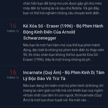
chắc hẳn bạn đã từng mơ ước được gặp gỡ chú mèo
máy đến từ tương lai và cậu chủ Nobita. Và giờ đây,
bạn có thể trải nghiệm những câu chuyện kinh điển ...
16
Kẻ Xóa Sổ - Eraser (1996) - Bộ Phim Hành
Động Kinh Điển Của Arnold
THÁNG 12
Schwarzenegger
Nếu bạn là một fan hâm mộ của thể loại phim hành
động, đặc biệt là những bộ phim kinh điển từ thập niên
90, thì chắc chắn bạn không thể bỏ qua Kẻ Xóa Sổ -
Eraser (1996). Đây là một trong những bộ ph ...
16
Incarnate (Quỷ Ám) - Bộ Phim Kinh Dị Tâm
Lý Độc Đáo Về Trừ Tà
THÁNG 12
Nếu bạn đang tìm kiếm một bộ phim kinh dị không chỉ
mang lại cảm giác sợ hãi mà còn khiến bạn suy ngẫm
về bản chất của tâm trí con người, thì Incarnate (Quỷ
Ám) là một lựa chọn tuyệt vời. Ra mắt vào ...