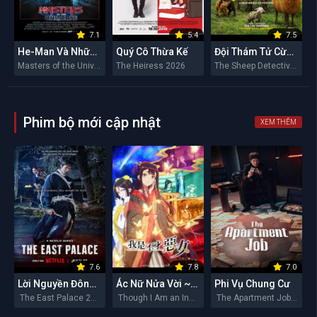
7.1
5.4
7.5
He-Man Và Những Chiến Binh Vũ Trụ
Quý Cô Thừa Kế
Đội Thám Tử Cừu: Án Mạng Lúc Nửa Đêm
Masters of the Universe 2026
The Heiress 2026
The Sheep Detectives 2026
Phim bộ mới cập nhật
XEM THÊM
7.6
7.8
7.0
Lời Nguyền Đông Cung
Ác Nữ Nửa Vời ~Truyền Kì Hoán Hồn Đổi Xác~
Phi Vụ Chung Cư
The East Palace 2026
Though I Am an Inept Villainess 2026
The Apartment Job 2026