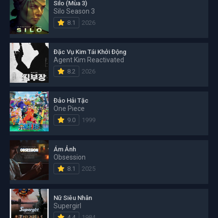
Silo (Mùa 3)
Silo Season 3
8.1
2026
Đặc Vụ Kim Tái Khởi Động
Agent Kim Reactivated
8.2
2026
Đảo Hải Tặc
One Piece
9.0
1999
Ám Ảnh
Obsession
8.1
2025
Nữ Siêu Nhân
Supergirl
4.4
1984