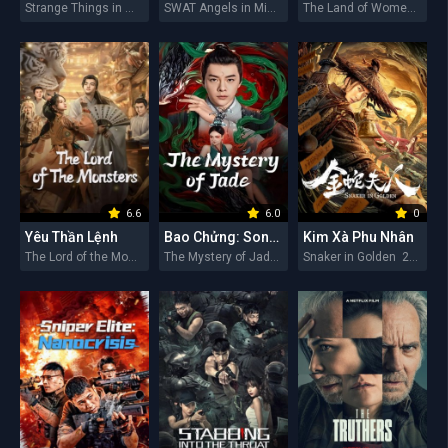
Strange Things in Western Hunan 2026
SWAT Angels in Mission 2026
The Land of Women 2026
6.6
6.0
0
Yêu Thần Lệnh
Bao Chửng: Song Ngư Quỷ Sự
Kim Xà Phu Nhân
The Lord of the Monsters 2026
The Mystery of Jade 2026
Snaker in Golden 2026