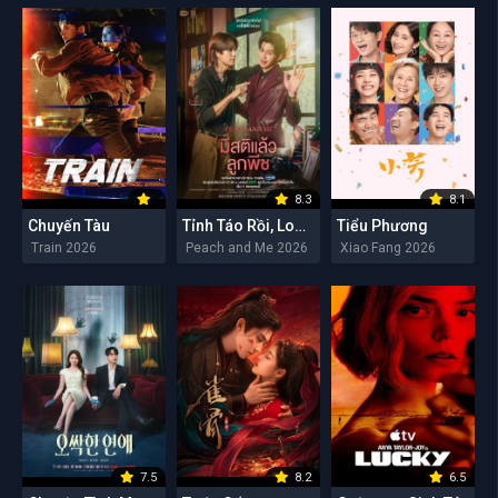
8.3
8.1
Chuyến Tàu
Tỉnh Táo Rồi, Lookpeach
Tiểu Phương
Train 2026
Peach and Me 2026
Xiao Fang 2026
7.5
8.2
6.5