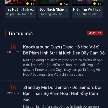
4.4
4.2
5.4
Tay Ngắm Tinh Anh: Nguy Cơ Nano
Độc Thích Nhập Hầu
Niềm Tin Vô Thực
Sniper Elite: Nano Crisis 2026
Stabbing Into The Throat 2026
The Truthers 2026
Tin tức mới
XEM THÊM
16
Knockaround Guys (Giang Hồ Học Việc) -
Bộ Phim Hình Sự Hài Kịch Đen Đầy Cám Dỗ
THÁNG 12
Nếu bạn đang tìm kiếm một bộ phim có thể khiến bạn
cười, khóc và thậm chí là hồi hộp theo dõi từng phút
giây, thì Knockaround Guys (hay còn gọi là Giang Hồ
Học Việc trong tiếng Việt) chính là sự lựa ...
16
Stand by Me Doraemon - Doraemon: Đôi
Bạn Thân: Bộ Phim Hoạt Hình Đầy Cảm
THÁNG 12
Xúc
Nếu bạn là một fan của bộ truyện tranh Doraemon,