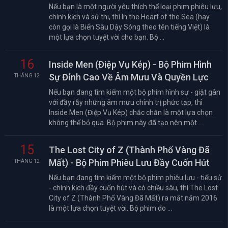
Nếu bạn là một người yêu thích thể loại phim phiêu lưu,
chính kịch và sử thi, thì In the Heart of the Sea (hay
còn gọi là Biển Sâu Dậy Sóng theo tên tiếng Việt) là
một lựa chọn tuyệt vời cho bạn. Bộ ...
16
Inside Men (Điệp Vụ Kép) - Bộ Phim Hình
Sự Đỉnh Cao Về Âm Mưu Và Quyền Lực
THÁNG 12
Nếu bạn đang tìm kiếm một bộ phim hình sự - giật gân
với đầy rẫy những âm mưu chính trị phức tạp, thì
Inside Men (Điệp Vụ Kép) chắc chắn là một lựa chọn
không thể bỏ qua. Bộ phim này đã tạo nên một ...
15
The Lost City of Z (Thành Phố Vàng Đã
Mất) - Bộ Phim Phiêu Lưu Đầy Cuốn Hút
THÁNG 12
Nếu bạn đang tìm kiếm một bộ phim phiêu lưu - tiểu sử
- chính kịch đầy cuốn hút và có chiều sâu, thì The Lost
City of Z (Thành Phố Vàng Đã Mất) ra mắt năm 2016
là một lựa chọn tuyệt vời. Bộ phim do ...