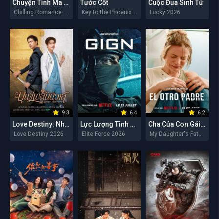
Chuyện Tình Ma Quái
Tước Cốt
Cuộc Đua Sinh Tử
Chilling Romance 2026
Key to the Phoenix Heart 2026
Lucky 2026
9.3
6.4
6.2
Love Destiny: Nhân Duyên Tiền Định
Lực Lượng Tinh Nhuệ
Cha Của Con Gái Tôi
Love Destiny 2026
Elite Force 2026
My Daughter's Father 2026