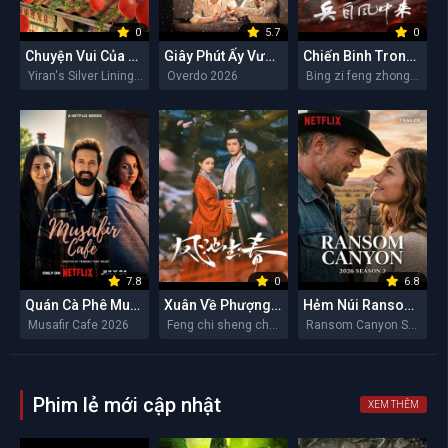
0
5.7
0
Chuyện Vui Của Y Nhiên
Giây Phút Ấy Vượt Giới Hạn
Chiến Binh Trong Gió
Yiran's Silver Linings 2026
Overdo 2026
Bing zi feng zhong lai 2026
7.8
0
6.8
Quán Cà Phê Musafir
Xuân Về Phượng Trì
Hẻm Núi Ransom (Mùa 2)
Musafir Cafe 2026
Feng chi sheng chun 2026
Ransom Canyon Season 2 2026
Phim lẻ mới cập nhật
XEM THÊM