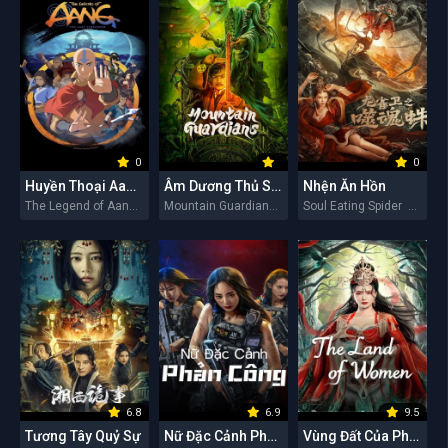
0
0
Huyền Thoại Aang: Tiết Khí Sư Cuối Cùng
Âm Dương Thủ Sơn Nhân
Nhện Ăn Hồn
The Legend of Aang: The Last Airbender 2026
Mountain Guardians 2026
Soul Eating Spider 2026
6.8
6.9
9.5
Tương Tây Quỷ Sự
Nữ Đặc Cảnh Phản Công
Vùng Đất Của Phụ Nữ