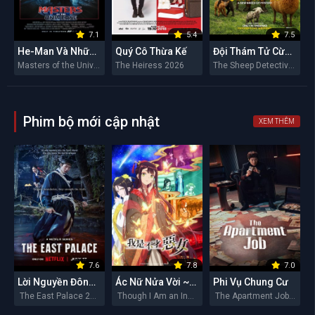
7.1
5.4
7.5
He-Man Và Những Chiến Binh Vũ Trụ
Quý Cô Thừa Kế
Đội Thám Tử Cừu: Án Mạng Lúc Nửa Đêm
Masters of the Universe 2026
The Heiress 2026
The Sheep Detectives 2026
Phim bộ mới cập nhật
XEM THÊM
7.6
7.8
7.0
Lời Nguyền Đông Cung
Ác Nữ Nửa Vời ~Truyền Kì Hoán Hồn Đổi Xác~
Phi Vụ Chung Cư
The East Palace 2026
Though I Am an Inept Villainess 2026
The Apartment Job 2026