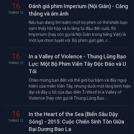
16
Đánh giá phim Imperium (Nội Gián) - Căng
thẳng và ám ảnh
THÁNG 12
Nếu bạn đang tìm kiếm một bộ phim có thể khiến bạn
cảm thấy hồi hộp và lo lắng từ đầu đến cuối, thì
Imperium (hay còn gọi là Nội Gián trong tiếng Việt) là
một lựa chọn tuyệt vời. Bộ phim giật gân, c ...
16
In a Valley of Violence - Thung Lũng Bạo
Lực: Một Bộ Phim Viễn Tây Độc Đáo và U
THÁNG 12
Tối
Chào mừng bạn đến với thế giới bụi bặm và đầy nguy
hiểm của miền Viễn Tây, nhưng dưới một lăng kính hiện
đại và đầy u tối của đạo diễn Ti West! In a Valley of
Violence (hay còn gọi là Thung Lũng Bạo ...
16
In the Heart of the Sea (Biển Sâu Dậy
Sóng) - 2015: Cuộc Chiến Sinh Tồn Giữa
THÁNG 12
Đại Dương Bao La