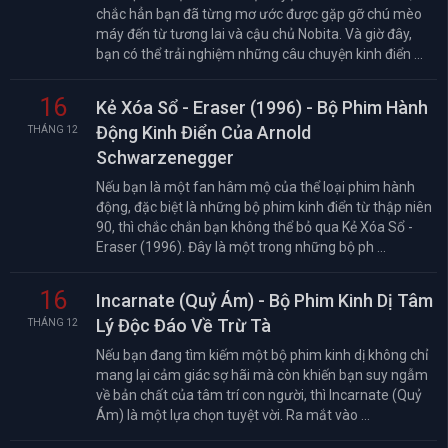
chắc hẳn bạn đã từng mơ ước được gặp gỡ chú mèo
máy đến từ tương lai và cậu chủ Nobita. Và giờ đây,
bạn có thể trải nghiệm những câu chuyện kinh điển ...
16
Kẻ Xóa Sổ - Eraser (1996) - Bộ Phim Hành
Động Kinh Điển Của Arnold
THÁNG 12
Schwarzenegger
Nếu bạn là một fan hâm mộ của thể loại phim hành
động, đặc biệt là những bộ phim kinh điển từ thập niên
90, thì chắc chắn bạn không thể bỏ qua Kẻ Xóa Sổ -
Eraser (1996). Đây là một trong những bộ ph ...
16
Incarnate (Quỷ Ám) - Bộ Phim Kinh Dị Tâm
Lý Độc Đáo Về Trừ Tà
THÁNG 12
Nếu bạn đang tìm kiếm một bộ phim kinh dị không chỉ
mang lại cảm giác sợ hãi mà còn khiến bạn suy ngẫm
về bản chất của tâm trí con người, thì Incarnate (Quỷ
Ám) là một lựa chọn tuyệt vời. Ra mắt vào ...