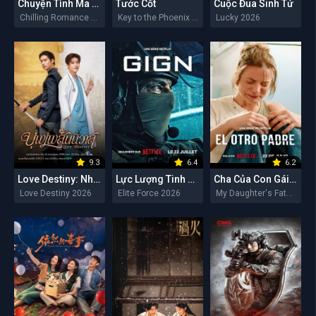
Chuyện Tình Ma Quái
Tước Cốt
Cuộc Đua Sinh Tử
Chilling Romance 2026
Key to the Phoenix Heart 2026
Lucky 2026
9.3
6.4
6.2
Love Destiny: Nhân Duyên Tiền Định
Lực Lượng Tinh Nhuệ
Cha Của Con Gái Tôi
Love Destiny 2026
Elite Force 2026
My Daughter's Father 2026