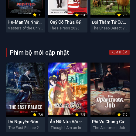
7.1
5.4
7.5
He-Man Và Những Chiến Binh Vũ Trụ
Quý Cô Thừa Kế
Đội Thám Tử Cừu: Án Mạng Lúc Nửa Đêm
Masters of the Universe 2026
The Heiress 2026
The Sheep Detectives 2026
Phim bộ mới cập nhật
XEM THÊM
7.6
7.8
7.0
Lời Nguyền Đông Cung
Ác Nữ Nửa Vời ~Truyền Kì Hoán Hồn Đổi Xác~
Phi Vụ Chung Cư
The East Palace 2026
Though I Am an Inept Villainess 2026
The Apartment Job 2026