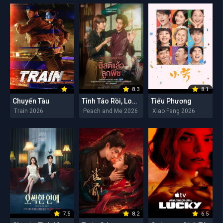
8.3
8.1
Chuyến Tàu
Tỉnh Táo Rồi, Lookpeach
Tiểu Phương
Train 2026
Peach and Me 2026
Xiao Fang 2026
7.5
8.2
6.5