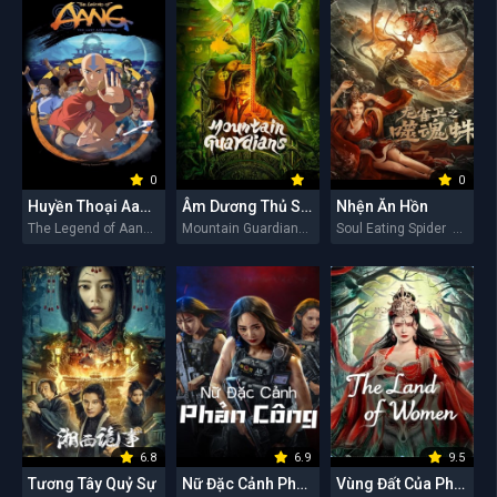
0
0
Huyền Thoại Aang: Tiết Khí Sư Cuối Cùng
Âm Dương Thủ Sơn Nhân
Nhện Ăn Hồn
The Legend of Aang: The Last Airbender 2026
Mountain Guardians 2026
Soul Eating Spider 2026
6.8
6.9
9.5
Tương Tây Quỷ Sự
Nữ Đặc Cảnh Phản Công
Vùng Đất Của Phụ Nữ