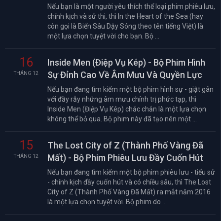
Nếu bạn là một người yêu thích thể loại phim phiêu lưu,
chính kịch và sử thi, thì In the Heart of the Sea (hay
còn gọi là Biển Sâu Dậy Sóng theo tên tiếng Việt) là
một lựa chọn tuyệt vời cho bạn. Bộ ...
16
Inside Men (Điệp Vụ Kép) - Bộ Phim Hình
Sự Đỉnh Cao Về Âm Mưu Và Quyền Lực
THÁNG 12
Nếu bạn đang tìm kiếm một bộ phim hình sự - giật gân
với đầy rẫy những âm mưu chính trị phức tạp, thì
Inside Men (Điệp Vụ Kép) chắc chắn là một lựa chọn
không thể bỏ qua. Bộ phim này đã tạo nên một ...
15
The Lost City of Z (Thành Phố Vàng Đã
Mất) - Bộ Phim Phiêu Lưu Đầy Cuốn Hút
THÁNG 12
Nếu bạn đang tìm kiếm một bộ phim phiêu lưu - tiểu sử
- chính kịch đầy cuốn hút và có chiều sâu, thì The Lost
City of Z (Thành Phố Vàng Đã Mất) ra mắt năm 2016
là một lựa chọn tuyệt vời. Bộ phim do ...