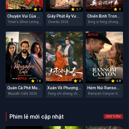
0
5.7
0
Chuyện Vui Của Y Nhiên
Giây Phút Ấy Vượt Giới Hạn
Chiến Binh Trong Gió
Yiran's Silver Linings 2026
Overdo 2026
Bing zi feng zhong lai 2026
7.8
0
6.8
Quán Cà Phê Musafir
Xuân Về Phượng Trì
Hẻm Núi Ransom (Mùa 2)
Musafir Cafe 2026
Feng chi sheng chun 2026
Ransom Canyon Season 2 2026
Phim lẻ mới cập nhật
XEM THÊM