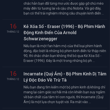
chắc hẳn bạn đã từng mơ ước được gặp gỡ chú mèo
máy đến từ tương lai và cậu chủ Nobita. Và giờ đây,
bạn có thể trải nghiệm những câu chuyện kinh điển ...
16
Kẻ Xóa Sổ - Eraser (1996) - Bộ Phim Hành
Động Kinh Điển Của Arnold
THÁNG 12
Schwarzenegger
Nếu bạn là một fan hâm mộ của thể loại phim hành
động, đặc biệt là những bộ phim kinh điển từ thập niên
90, thì chắc chắn bạn không thể bỏ qua Kẻ Xóa Sổ -
Eraser (1996). Đây là một trong những bộ ph ...
16
Incarnate (Quỷ Ám) - Bộ Phim Kinh Dị Tâm
Lý Độc Đáo Về Trừ Tà
THÁNG 12
Nếu bạn đang tìm kiếm một bộ phim kinh dị không chỉ
mang lại cảm giác sợ hãi mà còn khiến bạn suy ngẫm
về bản chất của tâm trí con người, thì Incarnate (Quỷ
Ám) là một lựa chọn tuyệt vời. Ra mắt vào ...