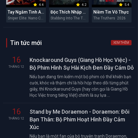
4.4
4.2
5.4
Tay Ngắm Tinh Anh: Nguy Cơ Nano
Độc Thích Nhập Hầu
Niềm Tin Vô Thực
Sniper Elite: Nano Crisis 2026
Stabbing Into The Throat 2026
The Truthers 2026
Tin tức mới
XEM THÊM
16
Knockaround Guys (Giang Hồ Học Việc) -
Bộ Phim Hình Sự Hài Kịch Đen Đầy Cám Dỗ
THÁNG 12
Nếu bạn đang tìm kiếm một bộ phim có thể khiến bạn
cười, khóc và thậm chí là hồi hộp theo dõi từng phút
giây, thì Knockaround Guys (hay còn gọi là Giang Hồ
Học Việc trong tiếng Việt) chính là sự lựa ...
16
Stand by Me Doraemon - Doraemon: Đôi
Bạn Thân: Bộ Phim Hoạt Hình Đầy Cảm
THÁNG 12
Xúc
Nếu bạn là một fan của bộ truyện tranh Doraemon,