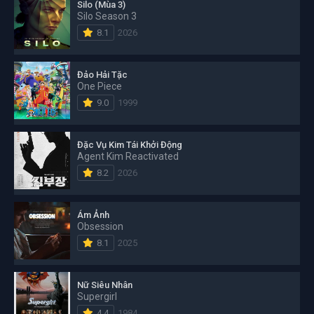
Silo (Mùa 3)
Silo Season 3
8.1
2026
Đảo Hải Tặc
One Piece
9.0
1999
Đặc Vụ Kim Tái Khởi Động
Agent Kim Reactivated
8.2
2026
Ám Ảnh
Obsession
8.1
2025
Nữ Siêu Nhân
Supergirl
4.4
1984