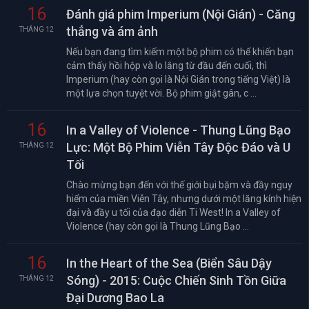
16
Đánh giá phim Imperium (Nội Gián) - Căng
thẳng và ám ảnh
THÁNG 12
Nếu bạn đang tìm kiếm một bộ phim có thể khiến bạn
cảm thấy hồi hộp và lo lắng từ đầu đến cuối, thì
Imperium (hay còn gọi là Nội Gián trong tiếng Việt) là
một lựa chọn tuyệt vời. Bộ phim giật gân, c ...
16
In a Valley of Violence - Thung Lũng Bạo
Lực: Một Bộ Phim Viễn Tây Độc Đáo và U
THÁNG 12
Tối
Chào mừng bạn đến với thế giới bụi bặm và đầy nguy
hiểm của miền Viễn Tây, nhưng dưới một lăng kính hiện
đại và đầy u tối của đạo diễn Ti West! In a Valley of
Violence (hay còn gọi là Thung Lũng Bạo ...
16
In the Heart of the Sea (Biển Sâu Dậy
Sóng) - 2015: Cuộc Chiến Sinh Tồn Giữa
THÁNG 12
Đại Dương Bao La