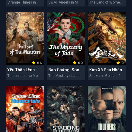
Strange Things in Western Hunan 2026
SWAT Angels in Mission 2026
The Land of Women 2026
6.6
6.0
0
Yêu Thần Lệnh
Bao Chửng: Song Ngư Quỷ Sự
Kim Xà Phu Nhân
The Lord of the Monsters 2026
The Mystery of Jade 2026
Snaker in Golden 2026