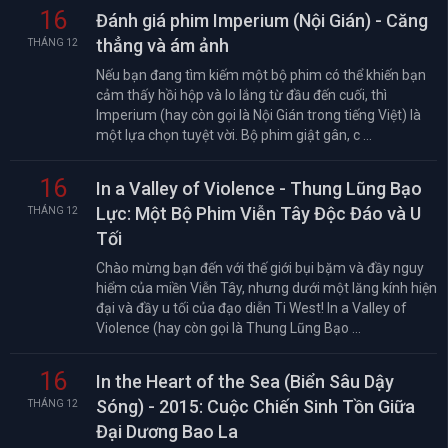
16
Đánh giá phim Imperium (Nội Gián) - Căng
thẳng và ám ảnh
THÁNG 12
Nếu bạn đang tìm kiếm một bộ phim có thể khiến bạn
cảm thấy hồi hộp và lo lắng từ đầu đến cuối, thì
Imperium (hay còn gọi là Nội Gián trong tiếng Việt) là
một lựa chọn tuyệt vời. Bộ phim giật gân, c ...
16
In a Valley of Violence - Thung Lũng Bạo
Lực: Một Bộ Phim Viễn Tây Độc Đáo và U
THÁNG 12
Tối
Chào mừng bạn đến với thế giới bụi bặm và đầy nguy
hiểm của miền Viễn Tây, nhưng dưới một lăng kính hiện
đại và đầy u tối của đạo diễn Ti West! In a Valley of
Violence (hay còn gọi là Thung Lũng Bạo ...
16
In the Heart of the Sea (Biển Sâu Dậy
Sóng) - 2015: Cuộc Chiến Sinh Tồn Giữa
THÁNG 12
Đại Dương Bao La