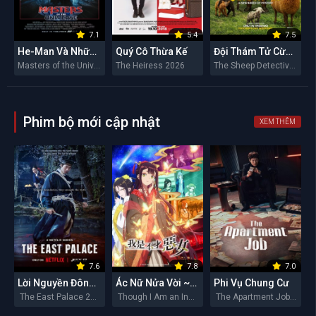
7.1
5.4
7.5
He-Man Và Những Chiến Binh Vũ Trụ
Quý Cô Thừa Kế
Đội Thám Tử Cừu: Án Mạng Lúc Nửa Đêm
Masters of the Universe 2026
The Heiress 2026
The Sheep Detectives 2026
Phim bộ mới cập nhật
XEM THÊM
7.6
7.8
7.0
Lời Nguyền Đông Cung
Ác Nữ Nửa Vời ~Truyền Kì Hoán Hồn Đổi Xác~
Phi Vụ Chung Cư
The East Palace 2026
Though I Am an Inept Villainess 2026
The Apartment Job 2026