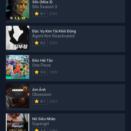
Silo (Mùa 3)
Silo Season 3
8.1
2026
Đặc Vụ Kim Tái Khởi Động
Agent Kim Reactivated
8.2
2026
Đảo Hải Tặc
One Piece
9.0
1999
Ám Ảnh
Obsession
8.1
2025
Nữ Siêu Nhân
Supergirl
4.4
1984