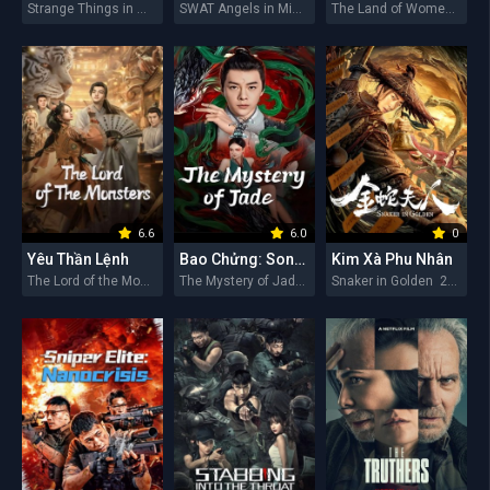
Strange Things in Western Hunan 2026
SWAT Angels in Mission 2026
The Land of Women 2026
6.6
6.0
0
Yêu Thần Lệnh
Bao Chửng: Song Ngư Quỷ Sự
Kim Xà Phu Nhân
The Lord of the Monsters 2026
The Mystery of Jade 2026
Snaker in Golden 2026