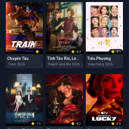
8.3
8.1
Chuyến Tàu
Tỉnh Táo Rồi, Lookpeach
Tiểu Phương
Train 2026
Peach and Me 2026
Xiao Fang 2026
7.5
8.2
6.5