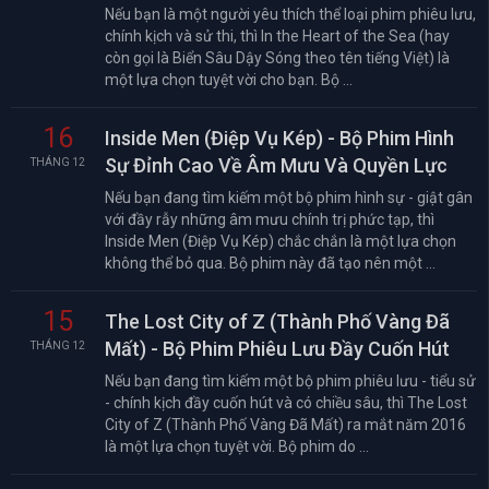
Nếu bạn là một người yêu thích thể loại phim phiêu lưu,
chính kịch và sử thi, thì In the Heart of the Sea (hay
còn gọi là Biển Sâu Dậy Sóng theo tên tiếng Việt) là
một lựa chọn tuyệt vời cho bạn. Bộ ...
16
Inside Men (Điệp Vụ Kép) - Bộ Phim Hình
Sự Đỉnh Cao Về Âm Mưu Và Quyền Lực
THÁNG 12
Nếu bạn đang tìm kiếm một bộ phim hình sự - giật gân
với đầy rẫy những âm mưu chính trị phức tạp, thì
Inside Men (Điệp Vụ Kép) chắc chắn là một lựa chọn
không thể bỏ qua. Bộ phim này đã tạo nên một ...
15
The Lost City of Z (Thành Phố Vàng Đã
Mất) - Bộ Phim Phiêu Lưu Đầy Cuốn Hút
THÁNG 12
Nếu bạn đang tìm kiếm một bộ phim phiêu lưu - tiểu sử
- chính kịch đầy cuốn hút và có chiều sâu, thì The Lost
City of Z (Thành Phố Vàng Đã Mất) ra mắt năm 2016
là một lựa chọn tuyệt vời. Bộ phim do ...