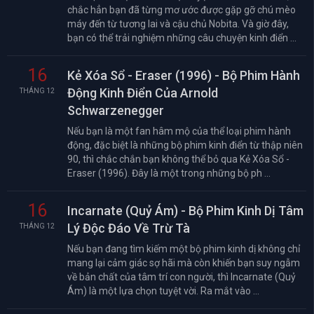
chắc hẳn bạn đã từng mơ ước được gặp gỡ chú mèo
máy đến từ tương lai và cậu chủ Nobita. Và giờ đây,
bạn có thể trải nghiệm những câu chuyện kinh điển ...
16
Kẻ Xóa Sổ - Eraser (1996) - Bộ Phim Hành
Động Kinh Điển Của Arnold
THÁNG 12
Schwarzenegger
Nếu bạn là một fan hâm mộ của thể loại phim hành
động, đặc biệt là những bộ phim kinh điển từ thập niên
90, thì chắc chắn bạn không thể bỏ qua Kẻ Xóa Sổ -
Eraser (1996). Đây là một trong những bộ ph ...
16
Incarnate (Quỷ Ám) - Bộ Phim Kinh Dị Tâm
Lý Độc Đáo Về Trừ Tà
THÁNG 12
Nếu bạn đang tìm kiếm một bộ phim kinh dị không chỉ
mang lại cảm giác sợ hãi mà còn khiến bạn suy ngẫm
về bản chất của tâm trí con người, thì Incarnate (Quỷ
Ám) là một lựa chọn tuyệt vời. Ra mắt vào ...