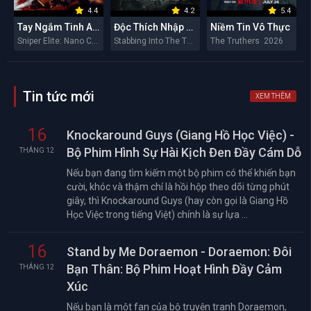
4.4
4.2
5.4
Tay Ngắm Tinh Anh: Nguy Cơ Nano
Độc Thích Nhập Hầu
Niềm Tin Vô Thực
Sniper Elite: Nano Crisis 2026
Stabbing Into The Throat 2026
The Truthers 2026
Tin tức mới
XEM THÊM
16
Knockaround Guys (Giang Hồ Học Việc) -
Bộ Phim Hình Sự Hài Kịch Đen Đầy Cám Dỗ
THÁNG 12
Nếu bạn đang tìm kiếm một bộ phim có thể khiến bạn
cười, khóc và thậm chí là hồi hộp theo dõi từng phút
giây, thì Knockaround Guys (hay còn gọi là Giang Hồ
Học Việc trong tiếng Việt) chính là sự lựa ...
16
Stand by Me Doraemon - Doraemon: Đôi
Bạn Thân: Bộ Phim Hoạt Hình Đầy Cảm
THÁNG 12
Xúc
Nếu bạn là một fan của bộ truyện tranh Doraemon,