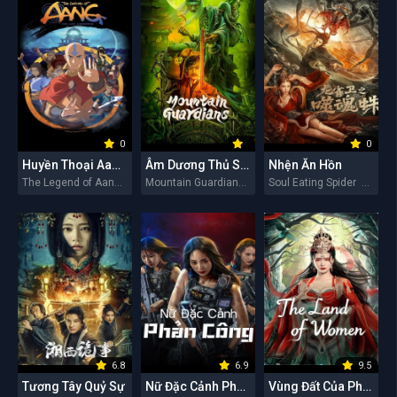
0
0
Huyền Thoại Aang: Tiết Khí Sư Cuối Cùng
Âm Dương Thủ Sơn Nhân
Nhện Ăn Hồn
The Legend of Aang: The Last Airbender 2026
Mountain Guardians 2026
Soul Eating Spider 2026
6.8
6.9
9.5
Tương Tây Quỷ Sự
Nữ Đặc Cảnh Phản Công
Vùng Đất Của Phụ Nữ