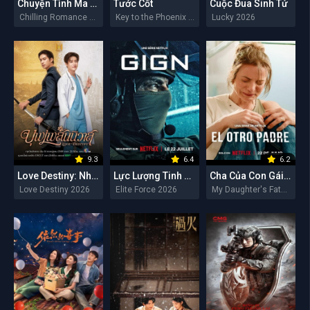
Chuyện Tình Ma Quái
Tước Cốt
Cuộc Đua Sinh Tử
Chilling Romance 2026
Key to the Phoenix Heart 2026
Lucky 2026
9.3
6.4
6.2
Love Destiny: Nhân Duyên Tiền Định
Lực Lượng Tinh Nhuệ
Cha Của Con Gái Tôi
Love Destiny 2026
Elite Force 2026
My Daughter's Father 2026