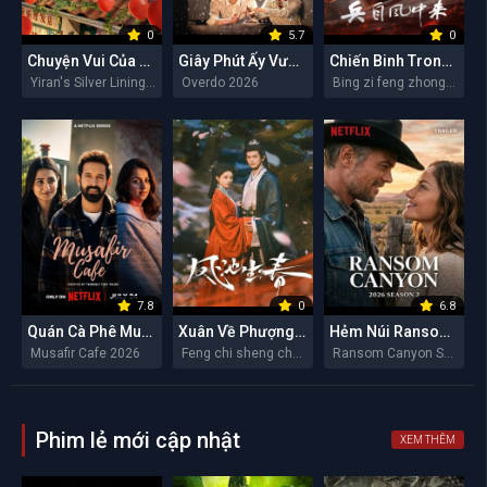
0
5.7
0
Chuyện Vui Của Y Nhiên
Giây Phút Ấy Vượt Giới Hạn
Chiến Binh Trong Gió
Yiran's Silver Linings 2026
Overdo 2026
Bing zi feng zhong lai 2026
7.8
0
6.8
Quán Cà Phê Musafir
Xuân Về Phượng Trì
Hẻm Núi Ransom (Mùa 2)
Musafir Cafe 2026
Feng chi sheng chun 2026
Ransom Canyon Season 2 2026
Phim lẻ mới cập nhật
XEM THÊM