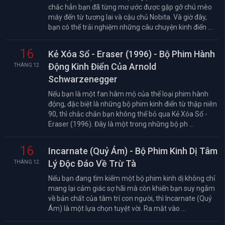
chắc hẳn bạn đã từng mơ ước được gặp gỡ chú mèo
máy đến từ tương lai và cậu chủ Nobita. Và giờ đây,
bạn có thể trải nghiệm những câu chuyện kinh điển ...
16
Kẻ Xóa Sổ - Eraser (1996) - Bộ Phim Hành
Động Kinh Điển Của Arnold
THÁNG 12
Schwarzenegger
Nếu bạn là một fan hâm mộ của thể loại phim hành
động, đặc biệt là những bộ phim kinh điển từ thập niên
90, thì chắc chắn bạn không thể bỏ qua Kẻ Xóa Sổ -
Eraser (1996). Đây là một trong những bộ ph ...
16
Incarnate (Quỷ Ám) - Bộ Phim Kinh Dị Tâm
Lý Độc Đáo Về Trừ Tà
THÁNG 12
Nếu bạn đang tìm kiếm một bộ phim kinh dị không chỉ
mang lại cảm giác sợ hãi mà còn khiến bạn suy ngẫm
về bản chất của tâm trí con người, thì Incarnate (Quỷ
Ám) là một lựa chọn tuyệt vời. Ra mắt vào ...