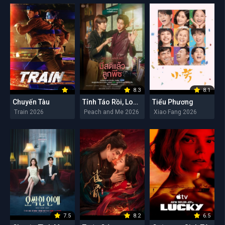
8.3
8.1
Chuyến Tàu
Tỉnh Táo Rồi, Lookpeach
Tiểu Phương
Train 2026
Peach and Me 2026
Xiao Fang 2026
7.5
8.2
6.5