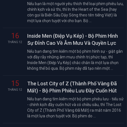
Nếu bạn là một người yêu thích thể loại phim phiêu lưu,
chính kịch và sử thi, thì In the Heart of the Sea (hay
còn gọi là Biển Sâu Dậy Sóng theo tên tiếng Việt) là
một lựa chọn tuyệt vời cho bạn. Bộ ...
16
Inside Men (Điệp Vụ Kép) - Bộ Phim Hình
Sự Đỉnh Cao Về Âm Mưu Và Quyền Lực
THÁNG 12
Nếu bạn đang tìm kiếm một bộ phim hình sự - giật gân
với đầy rẫy những âm mưu chính trị phức tạp, thì
Inside Men (Điệp Vụ Kép) chắc chắn là một lựa chọn
không thể bỏ qua. Bộ phim này đã tạo nên một ...
15
The Lost City of Z (Thành Phố Vàng Đã
Mất) - Bộ Phim Phiêu Lưu Đầy Cuốn Hút
THÁNG 12
Nếu bạn đang tìm kiếm một bộ phim phiêu lưu - tiểu sử
- chính kịch đầy cuốn hút và có chiều sâu, thì The Lost
City of Z (Thành Phố Vàng Đã Mất) ra mắt năm 2016
là một lựa chọn tuyệt vời. Bộ phim do ...