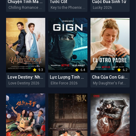
Chuyện Tình Ma Quái
Tước Cốt
Cuộc Đua Sinh Tử
Chilling Romance 2026
Key to the Phoenix Heart 2026
Lucky 2026
9.3
6.4
6.2
Love Destiny: Nhân Duyên Tiền Định
Lực Lượng Tinh Nhuệ
Cha Của Con Gái Tôi
Love Destiny 2026
Elite Force 2026
My Daughter's Father 2026