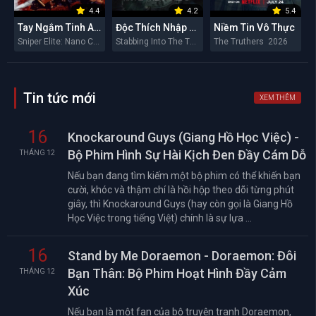
4.4
4.2
5.4
Tay Ngắm Tinh Anh: Nguy Cơ Nano
Độc Thích Nhập Hầu
Niềm Tin Vô Thực
Sniper Elite: Nano Crisis 2026
Stabbing Into The Throat 2026
The Truthers 2026
Tin tức mới
XEM THÊM
16
Knockaround Guys (Giang Hồ Học Việc) -
Bộ Phim Hình Sự Hài Kịch Đen Đầy Cám Dỗ
THÁNG 12
Nếu bạn đang tìm kiếm một bộ phim có thể khiến bạn
cười, khóc và thậm chí là hồi hộp theo dõi từng phút
giây, thì Knockaround Guys (hay còn gọi là Giang Hồ
Học Việc trong tiếng Việt) chính là sự lựa ...
16
Stand by Me Doraemon - Doraemon: Đôi
Bạn Thân: Bộ Phim Hoạt Hình Đầy Cảm
THÁNG 12
Xúc
Nếu bạn là một fan của bộ truyện tranh Doraemon,