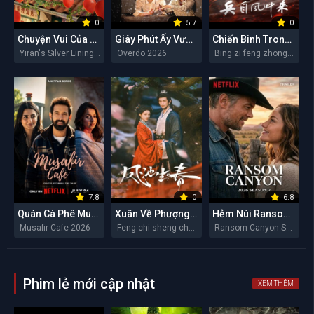
0
5.7
0
Chuyện Vui Của Y Nhiên
Giây Phút Ấy Vượt Giới Hạn
Chiến Binh Trong Gió
Yiran's Silver Linings 2026
Overdo 2026
Bing zi feng zhong lai 2026
7.8
0
6.8
Quán Cà Phê Musafir
Xuân Về Phượng Trì
Hẻm Núi Ransom (Mùa 2)
Musafir Cafe 2026
Feng chi sheng chun 2026
Ransom Canyon Season 2 2026
Phim lẻ mới cập nhật
XEM THÊM