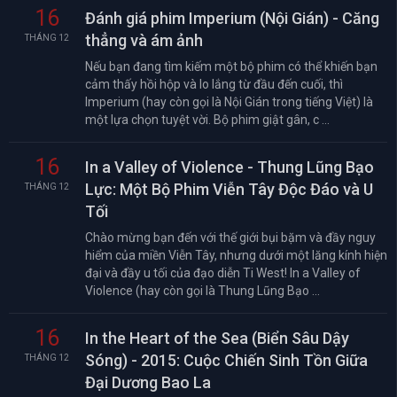
16
Đánh giá phim Imperium (Nội Gián) - Căng
thẳng và ám ảnh
THÁNG 12
Nếu bạn đang tìm kiếm một bộ phim có thể khiến bạn
cảm thấy hồi hộp và lo lắng từ đầu đến cuối, thì
Imperium (hay còn gọi là Nội Gián trong tiếng Việt) là
một lựa chọn tuyệt vời. Bộ phim giật gân, c ...
16
In a Valley of Violence - Thung Lũng Bạo
Lực: Một Bộ Phim Viễn Tây Độc Đáo và U
THÁNG 12
Tối
Chào mừng bạn đến với thế giới bụi bặm và đầy nguy
hiểm của miền Viễn Tây, nhưng dưới một lăng kính hiện
đại và đầy u tối của đạo diễn Ti West! In a Valley of
Violence (hay còn gọi là Thung Lũng Bạo ...
16
In the Heart of the Sea (Biển Sâu Dậy
Sóng) - 2015: Cuộc Chiến Sinh Tồn Giữa
THÁNG 12
Đại Dương Bao La