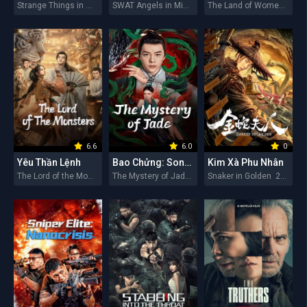
Strange Things in Western Hunan 2026
SWAT Angels in Mission 2026
The Land of Women 2026
6.6
6.0
0
Yêu Thần Lệnh
Bao Chửng: Song Ngư Quỷ Sự
Kim Xà Phu Nhân
The Lord of the Monsters 2026
The Mystery of Jade 2026
Snaker in Golden 2026