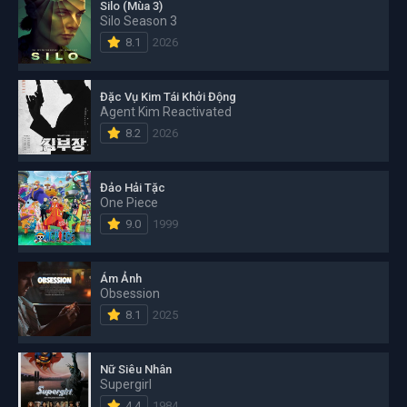
Silo (Mùa 3)
Silo Season 3
8.1
2026
Đặc Vụ Kim Tái Khởi Động
Agent Kim Reactivated
8.2
2026
Đảo Hải Tặc
One Piece
9.0
1999
Ám Ảnh
Obsession
8.1
2025
Nữ Siêu Nhân
Supergirl
4.4
1984