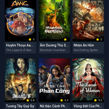
0
0
Huyền Thoại Aang: Tiết Khí Sư Cuối Cùng
Âm Dương Thủ Sơn Nhân
Nhện Ăn Hồn
The Legend of Aang: The Last Airbender 2026
Mountain Guardians 2026
Soul Eating Spider 2026
6.8
6.9
9.5
Tương Tây Quỷ Sự
Nữ Đặc Cảnh Phản Công
Vùng Đất Của Phụ Nữ