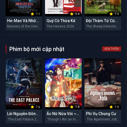
7.1
5.4
7.5
He-Man Và Những Chiến Binh Vũ Trụ
Quý Cô Thừa Kế
Đội Thám Tử Cừu: Án Mạng Lúc Nửa Đêm
Masters of the Universe 2026
The Heiress 2026
The Sheep Detectives 2026
Phim bộ mới cập nhật
XEM THÊM
7.6
7.8
7.0
Lời Nguyền Đông Cung
Ác Nữ Nửa Vời ~Truyền Kì Hoán Hồn Đổi Xác~
Phi Vụ Chung Cư
The East Palace 2026
Though I Am an Inept Villainess 2026
The Apartment Job 2026