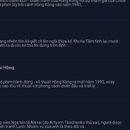
him chính kịch - chiến tranh của Hồng Kông với sự tham gia của Chow
Bộ phim lấy bối cảnh Hồng Kông vào năm 1941, ...
g nhiên tôn kẻ giết cô lên ngôi thừa kế. Khi Hạ Tâm tỉnh lại, mười
n ra đi,còn kẻ thù thì đứng trên đỉnh ...
hi Hồng
ộ phim hành động - võ thuật Hồng Kông ra mắt năm 1993, xoay
ao thủ võ thuật với phong cách chiến đấu và triết lý ...
p viên Nga tên là Alexei (do Artyom Tkachenko thủ vai), người được
n tranh Lạnh. Nhiệm vụ của anh là theo dõi và ...