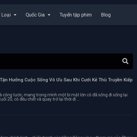
 Loại
Quốc Gia
Tuyển tập phim
Blog
 Tận Hưởng Cuộc Sống Vô Ưu Sau Khi Cưới Kẻ Thù Truyền Kiếp
à công tước, mang trong mình một bí mật lớn cô đã sống đi sống lại
ổi 20, cô đều chết và quay trở lại thời đi ...