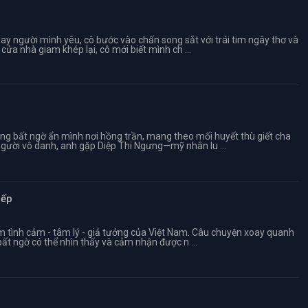
hay người mình yêu, cô bước vào chấn song sắt với trái tim ngây thơ và
ửa nhà giam khép lại, cô mới biết mình ch ...
ng bất ngờ ẩn mình nơi hồng trần, mang theo mối huyết thù giết cha
gười vô danh, anh gặp Diệp Thi Ngưng—mỹ nhân lu ...
iếp
m tình cảm - tâm lý - giả tưởng của Việt Nam. Câu chuyện xoay quanh
bất ngờ có thể nhìn thấy và cảm nhận được n ...