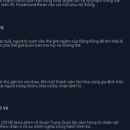
ữ mạnh mẽ bị cuốn vào vòng xoáy quyền lực và tội phạm trong thế
p niên 90. Rosamund Kwan vào vai một phụ nữ thông ...
ng
 tuổi, người bị cuốn vào thế giới ngầm của Hồng Kông để tìm hiểu lý
m phá thế giới buôn bán ma túy và những thế ...
 thủ gắn bó với nhau. Khi một thành viên tên Hòa cùng gia đình trốn
ai người trong nhóm, Hỏa và Ba, nhận lệnh từ ...
ở Về
 (2018) là bộ phim võ thuật Trung Quốc lấy cảm hứng từ nhân vật
eo chân vị võ sư chính nghĩa trong hành trình bả ...