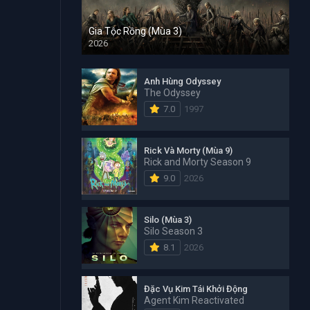
Gia Tộc Rồng (Mùa 3)
2026
Anh Hùng Odyssey
The Odyssey
7.0
1997
Rick Và Morty (Mùa 9)
Rick and Morty Season 9
9.0
2026
Silo (Mùa 3)
Silo Season 3
8.1
2026
Đặc Vụ Kim Tái Khởi Động
Agent Kim Reactivated