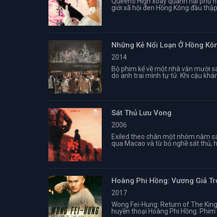
Queen’s High xoay quanh hai phụ n
giới xã hội đen Hồng Kông đầu thậ
Những Kẻ Nổi Loạn Ở Hồng Kô
2014
Bộ phim kể về một nhà văn mười sáu
do anh trai mình tự tử. Khi cậu khá
Sát Thủ Lưu Vong
2006
Exiled theo chân một nhóm năm sát
qua Macao và từ bỏ nghề sát thủ, h
Hoàng Phi Hồng: Vương Giả Tr
2017
Wong Fei-Hung: Return of The King
huyền thoại Hoàng Phi Hồng. Phim th