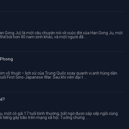
n Gong Ju) là một câu chuyện nói về cuộc đời của Han Gong Ju, một
 thể bởi hơn 40 nam sinh khác, và một người đã ...
 Phong
him võ thuật – lịch sử của Trung Quốc xoay quanh vị anh hùng dân
ối First Sino-Japanese War. Sau khi viên đại t ...
hế?
ều, một cô gái 17 tuổi bình thường, bất ngờ được sắp xếp ngồi cùng
i tiếng gây bão trên mạng xã hội. Tưởng chừng ...