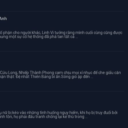
 Anh
” số phận cho người khác, Linh Vi tưởng rằng mình cuối cùng cũng được
hưng một sự cố hệ thống đã phá tan tất cả ...
 Cửu Long, Nhiếp Thành Phong cam chịu mọi xỉ nhục để che giấu căn
n thật: Đệ nhất Thiên Bảng bí ẩn.Sóng gió ập đến ...
ữ bị kéo vào những tình huống nguy hiểm, khi họ bị truy đuổi bởi
h tồn, họ phải đấu tranh chống lại kẻ thù trong ...