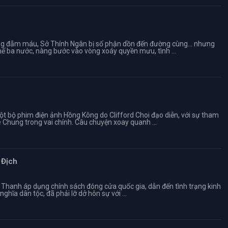
ờng đẫm máu, Sở Thính Ngân bị số phận dồn đến đường cùng… nhưng
ế ba nước, nàng bước vào vòng xoáy quyền mưu, tình ...
t bộ phim điện ảnh Hồng Kông do Clifford Choi đạo diễn, với sự tham
 Chung trong vai chính. Câu chuyện xoay quanh ...
 Địch
à Thanh áp dụng chính sách đóng cửa quốc gia, dẫn đến tình trạng kinh
nghĩa dân tộc, đã phải lỡ dở hôn sự với ...