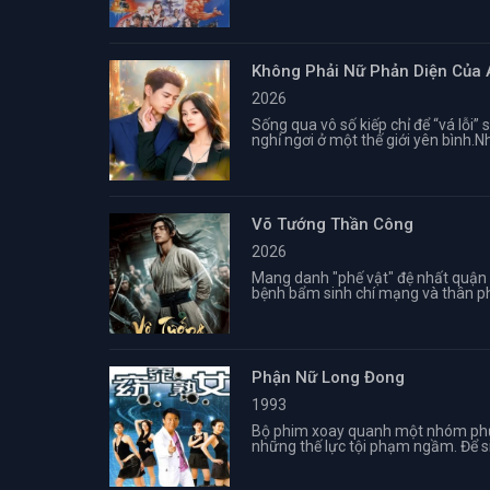
Không Phải Nữ Phản Diện Của
2026
Sống qua vô số kiếp chỉ để “vá lỗi
nghỉ ngơi ở một thế giới yên bình.N
Võ Tướng Thần Công
2026
Mang danh "phế vật" đệ nhất quận
bệnh bẩm sinh chí mạng và thân phậ
Phận Nữ Long Đong
1993
Bộ phim xoay quanh một nhóm phụ n
những thế lực tội phạm ngầm. Để sin