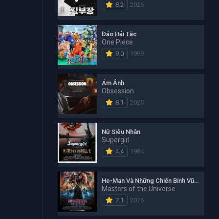
8.2
2026
Đảo Hải Tặc
One Piece
9.0
1999
Ám Ảnh
Obsession
8.1
2025
Nữ Siêu Nhân
Supergirl
4.4
1984
He-Man Và Những Chiến Binh Vũ Trụ
Masters of the Universe
7.1
2026