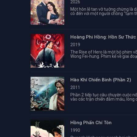
2026
Một hôn lễ tan vỡ tưởng chừng là 
cô đến với một người chồng “tạm thờ
Hoàng Phi Hồng: Hồn Sư Thức
2019
The Rise of Hero là một bộ phim v
Wong Fei-hung. Phim kể về giai đoạ
Hào Khí Chiến Binh (Phần 2)
2011
Phần 2 tiếp tục câu chuyện cuộc n
vào các trận chiến đẫm máu, lòng d
Hồng Phấn Chí Tôn
1990