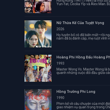
Hong Kong 1941 (1984) là một bộ p
Yun-fat, Cecilia Yip và Alex Man. 
Nữ Thừa Kế Của Tuyệt Vọng
2026
Họ tuyên bố cô đã biến mất—rồi ngan
năm đã bị đánh cắp, mẹ ruột vĩnh viễ
Hoàng Phi Hồng Đấu Hoàng P
1993
Master Wong Vs. Master Wong là b
quanh những cuộc đối đầu giữa các c
Hồng Trường Phi Long
1990
Phim kể về câu chuyện của một điệ
giao nhiệm vụ quan trọng trong Chiế