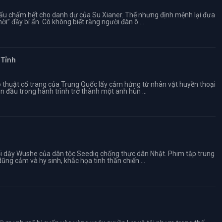
dấu chấm hết cho danh dự của Su Xianer. Thế nhưng định mệnh lại đưa
i” đầy bí ẩn. Cô không biết rằng người đàn ô ...
 Tỉnh
õ thuật cổ trang của Trung Quốc lấy cảm hứng từ nhân vật huyền thoại
n đầu trong hành trình trở thành một anh hùn ...
ổi dậy Wushe của dân tộc Seediq chống thực dân Nhật. Phim tập trung
ũng cảm và hy sinh, khắc họa tinh thần chiến ...